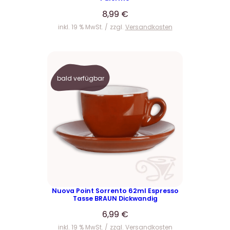
i
:
8,99
€
s
5
inkl. 19 % MwSt.
zzgl.
Versandkosten
w
,
a
9
r
9
:
7
€
bald verfügbar
,
.
3
9
€
Nuova Point Sorrento 62ml Espresso
Tasse BRAUN Dickwandig
6,99
€
inkl. 19 % MwSt.
zzgl.
Versandkosten