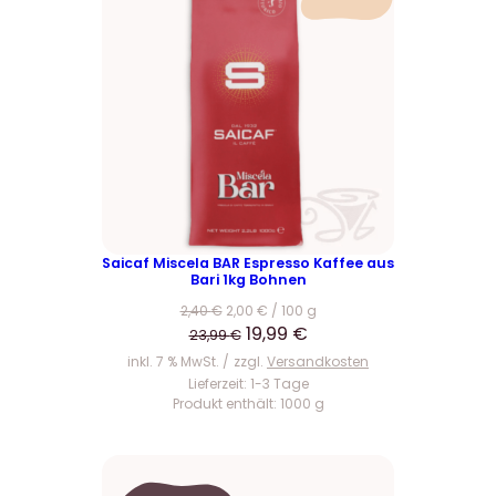
R
O
D
U
K
T
I
M
A
N
G
E
Saicaf Miscela BAR Espresso Kaffee aus
Bari 1kg Bohnen
B
O
2,40
€
2,00
€
/
100
g
T
U
A
19,99
€
23,99
€
r
k
inkl. 7 % MwSt.
zzgl.
Versandkosten
s
t
Lieferzeit:
1-3 Tage
Produkt enthält: 1000
g
p
u
r
e
ü
l
n
l