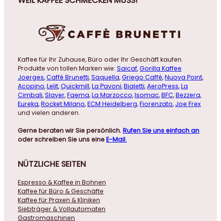
WEIL KAFFEE SCHMECKEN MUSS!
Kaffee für Ihr Zuhause, Büro oder Ihr Geschäft kaufen.
Produkte von tollen Marken wie:
Saicaf
,
Gorilla Kaffee
Joerges
,
Caffé Brunetti
,
Saquella
,
Griego Caffé
,
Nuova Point
,
Acopino
,
Lelit
,
Quickmill
,
La Pavoni
,
Bialetti
,
AeroPress
,
La
Cimbali
,
Slayer
,
Faema
,
La Marzocco
,
Isomac
,
BFC
,
Bezzera
,
Eureka
,
Rocket Milano
,
ECM Heidelberg
,
Fiorenzato
,
Joe Frex
und vielen anderen.
Gerne beraten wir Sie persönlich.
Rufen Sie uns einfach an
oder schreiben Sie uns eine
E-Mail.
NÜTZLICHE
SEITEN
Espresso & Kaffee in Bohnen
Kaffee für Büro & Geschäfte
Kaffee für Praxen & Kliniken
Siebträger & Vollautomaten
Gastromaschinen