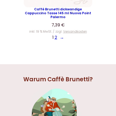
Caffé Brunetti dickwandige
Cappuccino Tasse 145 ml Nuova Point
Palermo
7,39
€
inkl. 19 % MwSt.
zzgl.
Versandkosten
1
2
→
Warum Caffè Brunetti?