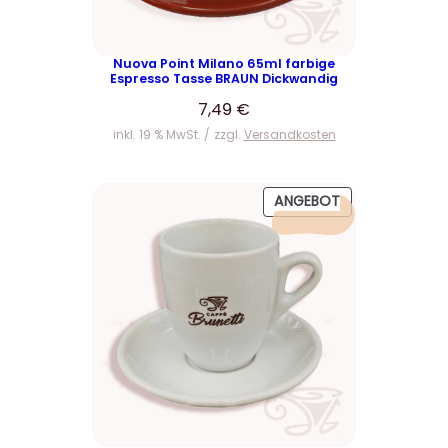
Nuova Point Milano 65ml farbige
Espresso Tasse BRAUN Dickwandig
7,49
€
inkl. 19 % MwSt.
zzgl.
Versandkosten
P
ANGEBOT
R
O
D
U
K
T
I
M
A
N
G