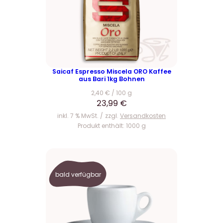
,
.
9
9
€
Saicaf Espresso Miscela ORO Kaffee
aus Bari 1kg Bohnen
2,40
€
/
100
g
23,99
€
inkl. 7 % MwSt.
zzgl.
Versandkosten
Produkt enthält: 1000
g
bald verfügbar