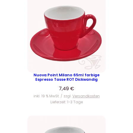
Nuova Point Milano 65ml farbige
Espresso Tasse ROT Dickwandig
7,49
€
inkl. 19 % MwSt.
zzgl.
Versandkosten
Lieferzeit:
1-3 Tage