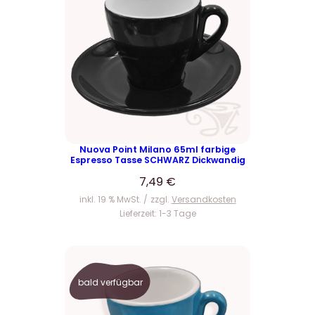
Nuova Point Milano 65ml farbige
Espresso Tasse SCHWARZ Dickwandig
7,49
€
inkl. 19 % MwSt.
zzgl.
Versandkosten
Lieferzeit:
1-3 Tage
bald verfügbar