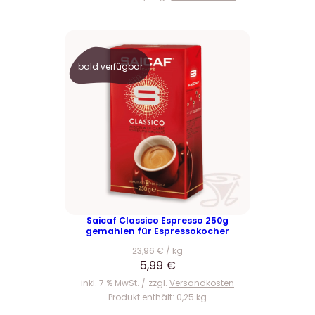
bald verfügbar
Saicaf Classico Espresso 250g
gemahlen für Espressokocher
23,96
€
/
kg
5,99
€
inkl. 7 % MwSt.
zzgl.
Versandkosten
Produkt enthält: 0,25
kg