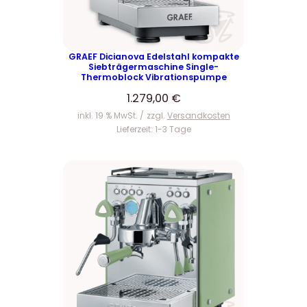
e
i
r
s
P
i
r
s
GRAEF Dicianova Edelstahl kompakte
Siebträgermaschine Single-
e
t
Thermoblock Vibrationspumpe
i
:
1.279,00
€
s
5
inkl. 19 % MwSt.
zzgl.
Versandkosten
w
9
Lieferzeit:
1-3 Tage
a
9
r
,
:
0
6
0
4
9
€
,
.
0
0
€