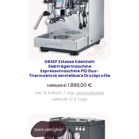
D
U
K
T
I
M
A
N
G
E
GRAEF Estessa Edelstahl
Siebträgermaschine
B
Espressomaschine PID Duo-
O
Thermoblock einstellbare Druckprofile
T
U
A
1.899,00
€
1.999,00
€
r
k
inkl. 19 % MwSt.
zzgl.
Versandkosten
s
t
Lieferzeit:
3-5 Tage
p
u
r
e
ü
l
n
l
bald verfügbar
g
e