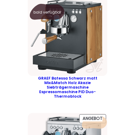
bald verfügbar
GRAEF Batessa Schwarz matt
Mix&Match Holz Akazie
Siebträgermaschine
Espressomaschine PID Duo-
Thermoblock
P
ANGEBOT
R
O