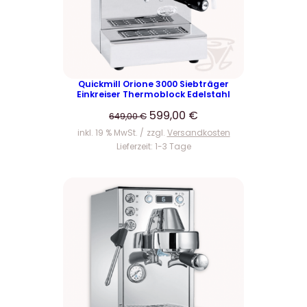
I
M
A
N
G
E
Quickmill Orione 3000 Siebträger
Einkreiser Thermoblock Edelstahl
B
O
U
A
599,00
€
649,00
€
T
r
k
inkl. 19 % MwSt.
zzgl.
Versandkosten
s
t
Lieferzeit:
1-3 Tage
p
u
r
e
ü
l
n
l
g
e
l
r
i
P
c
r
h
e