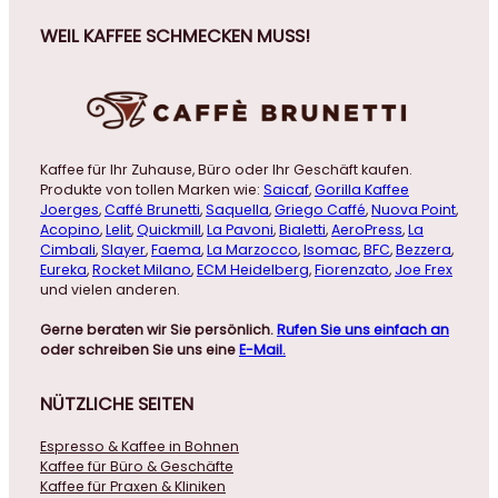
WEIL KAFFEE SCHMECKEN MUSS!
Kaffee für Ihr Zuhause, Büro oder Ihr Geschäft kaufen.
Produkte von tollen Marken wie:
Saicaf
,
Gorilla Kaffee
Joerges
,
Caffé Brunetti
,
Saquella
,
Griego Caffé
,
Nuova Point
,
Acopino
,
Lelit
,
Quickmill
,
La Pavoni
,
Bialetti
,
AeroPress
,
La
Cimbali
,
Slayer
,
Faema
,
La Marzocco
,
Isomac
,
BFC
,
Bezzera
,
Eureka
,
Rocket Milano
,
ECM Heidelberg
,
Fiorenzato
,
Joe Frex
und vielen anderen.
Gerne beraten wir Sie persönlich.
Rufen Sie uns einfach an
oder schreiben Sie uns eine
E-Mail.
NÜTZLICHE
SEITEN
Espresso & Kaffee in Bohnen
Kaffee für Büro & Geschäfte
Kaffee für Praxen & Kliniken