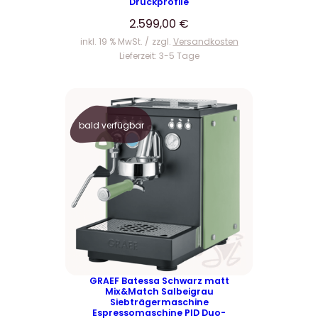
Druckprofile
2.599,00
€
inkl. 19 % MwSt.
zzgl.
Versandkosten
Lieferzeit:
3-5 Tage
bald verfügbar
GRAEF Batessa Schwarz matt
Mix&Match Salbeigrau
Siebträgermaschine
Espressomaschine PID Duo-