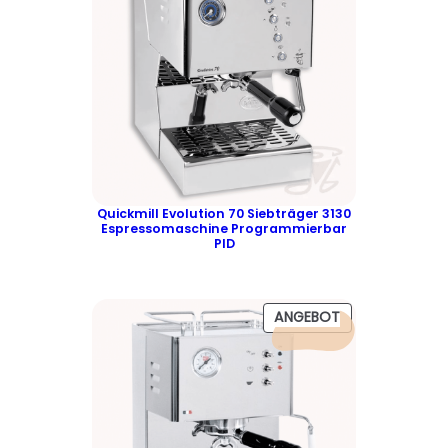
Quickmill Evolution 70 Siebträger 3130
Espressomaschine Programmierbar
PID
P
ANGEBOT
R
O
D
U
K
T