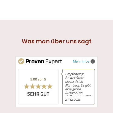
Was man über uns sagt
Mehr Infos
Empfehlung!
Bester Store
5.00 von 5
dieser Art in
Nürnberg. Es gibt
eine große
SEHR GUT
Auswahl an
Kaffeesorten/Röstungen,
21.12.2023
die mit guter
Beratung
angeboten
werden. Wir