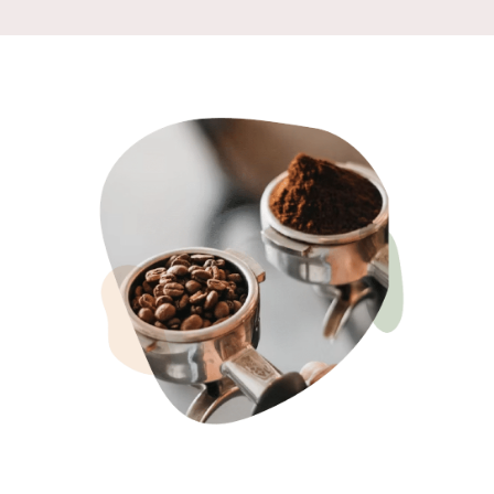
haben zudem eine
Siebträgermaschine
erworben, eine
Quickmill Rubino.
Sie ist sehr
hochwertig
verarbeitet,
macht sowohl
perfekten Kaffe
wie auch
Milchschaum.
Damit schmeckt
jede Tasse wie in
Italien.