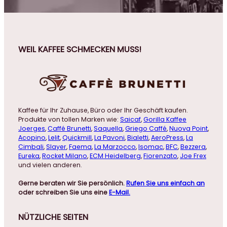
WEIL KAFFEE SCHMECKEN MUSS!
Kaffee für Ihr Zuhause, Büro oder Ihr Geschäft kaufen.
Produkte von tollen Marken wie:
Saicaf
,
Gorilla Kaffee
Joerges
,
Caffé Brunetti
,
Saquella
,
Griego Caffé
,
Nuova Point
,
Acopino
,
Lelit
,
Quickmill
,
La Pavoni
,
Bialetti
,
AeroPress
,
La
Cimbali
,
Slayer
,
Faema
,
La Marzocco
,
Isomac
,
BFC
,
Bezzera
,
Eureka
,
Rocket Milano
,
ECM Heidelberg
,
Fiorenzato
,
Joe Frex
und vielen anderen.
Gerne beraten wir Sie persönlich.
Rufen Sie uns einfach an
oder schreiben Sie uns eine
E-Mail.
NÜTZLICHE
SEITEN