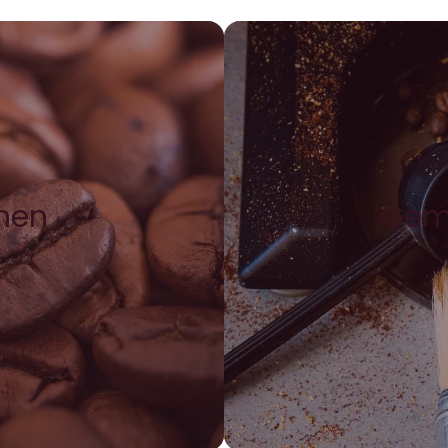
hnen
Gem