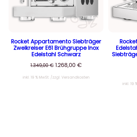
Rocket Appartamento Siebträger
Rocke
Zweikreiser E61 Brühgruppe Inox
Edelst
Edelstahl Schwarz
Siebträg
Ursprünglicher
Aktueller
1.268,00
€
1.349,00
€
Preis
Preis
inkl. 19 % MwSt.
zzgl.
Versandkosten
war:
ist:
inkl. 19
1.349,00 €
1.268,00 €.