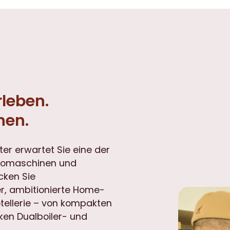
leben.
hen.
er erwartet Sie eine der
ssomaschinen und
cken Sie
er, ambitionierte Home-
otellerie – von kompakten
rken Dualboiler- und