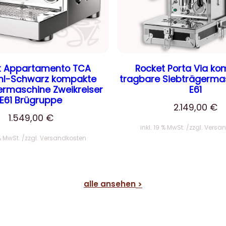
t Appartamento TCA
Rocket Porta Via k
ahl-Schwarz kompakte
tragbare Siebträgerma
ermaschine Zweikreiser
E61
E61 Brügruppe
2.149,00
€
1.549,00
€
inkl. 19 % MwSt.
zzgl.
Versan
 % MwSt.
zzgl.
Versandkosten
alle ansehen