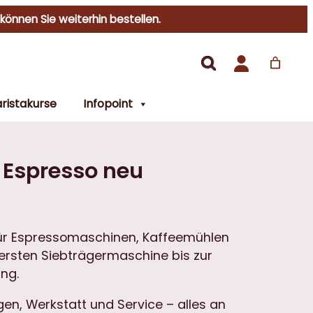
 können Sie weiterhin bestellen.
ristakurse
Infopoint
. Espresso neu
r Espressomaschinen, Kaffeemühlen
ersten Siebträgermaschine bis zur
ng.
en, Werkstatt und Service – alles an