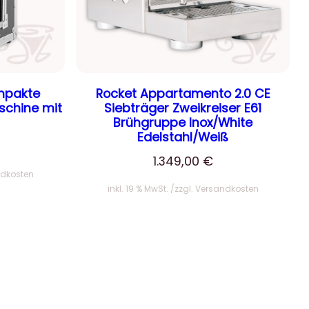
ompakte
Rocket Appartamento 2.0 CE
schine mit
Siebträger Zweikreiser E61
Brühgruppe Inox/White
Edelstahl/Weiß
1.349,00
€
dkosten
inkl. 19 % MwSt.
zzgl.
Versandkosten