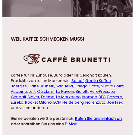
WEIL KAFFEE SCHMECKEN MUSS!
Kaffee für Ihr Zuhause, Büro oder Ihr Geschäft kaufen.
Produkte von tollen Marken wie:
Saicaf
,
Gorilla Kaffee
Joerges
,
Caffé Brunetti
,
Saquella
,
Griego Caffé
,
Nuova Point
,
Acopino
,
Lelit
,
Quickmill
,
La Pavoni
,
Bialetti
,
AeroPress
,
La
Cimbali
,
Slayer
,
Faema
,
La Marzocco
,
Isomac
,
BFC
,
Bezzera
,
Eureka
,
Rocket Milano
,
ECM Heidelberg
,
Fiorenzato
,
Joe Frex
und vielen anderen.
Gerne beraten wir Sie persönlich.
Rufen Sie uns einfach an
oder schreiben Sie uns eine
E-Mail.