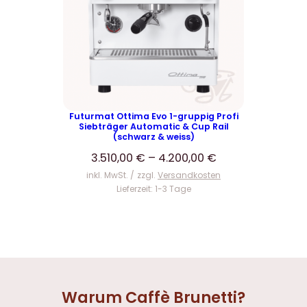
Futurmat Ottima Evo 1-gruppig Profi
Siebträger Automatic & Cup Rail
(schwarz & weiss)
3.510,00
€
–
4.200,00
€
inkl. MwSt.
zzgl.
Versandkosten
Lieferzeit:
1-3 Tage
Warum Caffè Brunetti?