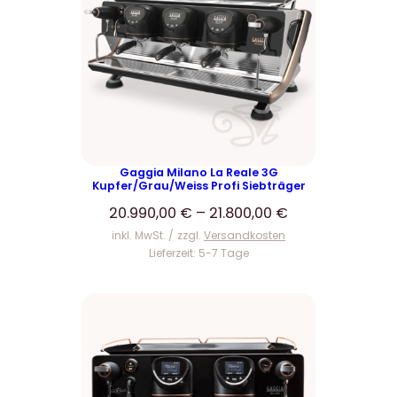
Gaggia Milano La Reale 3G
Kupfer/Grau/Weiss Profi Siebträger
20.990,00
€
–
21.800,00
€
inkl. MwSt.
zzgl.
Versandkosten
Lieferzeit:
5-7 Tage