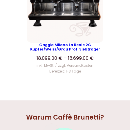
Gaggia Milano La Reale 2G
Kupfer/Weiss/Grau Profi Siebträger
18.099,00
€
–
18.699,00
€
inkl. MwSt.
zzgl.
Versandkosten
Lieferzeit:
1-3 Tage
Warum Caffè Brunetti?