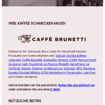
WEIL KAFFEE SCHMECKEN MUSS!
Kaffee für Ihr Zuhause, Büro oder Ihr Geschäft kaufen.
Produkte von tollen Marken wie:
Saicaf
,
Gorilla Kaffee
Joerges
,
Caffé Brunetti
,
Saquella
,
Griego Caffé
,
Nuova Point
,
Acopino
,
Lelit
,
Quickmill
,
La Pavoni
,
Bialetti
,
AeroPress
,
La
Cimbali
,
Slayer
,
Faema
,
La Marzocco
,
Isomac
,
BFC
,
Bezzera
,
Eureka
,
Rocket Milano
,
ECM Heidelberg
,
Fiorenzato
,
Joe Frex
und vielen anderen.
Gerne beraten wir Sie persönlich.
Rufen Sie uns einfach an
oder schreiben Sie uns eine
E-Mail.
NÜTZLICHE
SEITEN