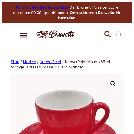
Wir machen Betriebsurlaub!
Der Brunetti Passion Store
bleibt bis 09.08. geschlossen.
Online können Sie weiterhin
bestellen.
Start
/
Marken
/
Nuova Point
/ Nuova Point Milano 65ml
farbige Espresso Tasse ROT Dickwandig