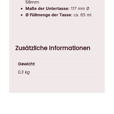
s
58mm
e
Maße der Untertasse:
117 mm Ø
R
Ø Füllmenge der Tasse
: ca. 65 ml
O
T
D
i
c
Zusätzliche Informationen
k
w
a
Gewicht
n
0,3 kg
d
i
g
M
e
n
g