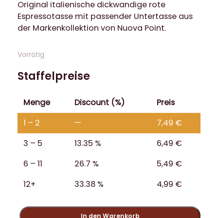
Original italienische dickwandige rote
Espressotasse mit passender Untertasse aus
der Markenkollektion von Nuova Point.
Vorrätig
Staffelpreise
Menge
Discount (%)
Preis
1 – 2
—
7,49
€
3 – 5
13.35 %
6,49
€
6 – 11
26.7 %
5,49
€
12+
33.38 %
4,99
€
N
In den Warenkorb