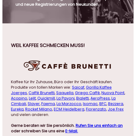
und neue Registrierungen von Neukunden.
WEIL KAFFEE SCHMECKEN MUSS!
Kaffee für Ihr Zuhause, Büro oder Ihr Geschäft kaufen.
Produkte von tollen Marken wie:
Saicaf
,
Gorilla Kaffee
Joerges
,
Caffé Brunetti
,
Saquella
,
Griego Caffé
,
Nuova Point
,
Acopino
,
Lelit
,
Quickmill
,
La Pavoni
,
Bialetti
,
AeroPress
,
La
Cimbali
,
Slayer
,
Faema
,
La Marzocco
,
Isomac
,
BFC
,
Bezzera
,
Eureka
,
Rocket Milano
,
ECM Heidelberg
,
Fiorenzato
,
Joe Frex
und vielen anderen.
Gerne beraten wir Sie persönlich.
Rufen Sie uns einfach an
oder schreiben Sie uns eine
E-Mail.