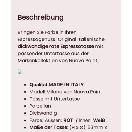
f
a
Beschreibung
r
b
Bringen Sie Farbe in Ihren
i
Espressogenuss! Original italienische
g
dickwandige rote Espressotasse
mit
e
passender Untertasse aus der
E
Markenkollektion von Nuova Point.
s
p
r
e
Qualität MADE IN ITALY
s
Modell Milano von Nuova Point
s
Tasse mit Untertasse
o
Porzellan
T
Dickwandig
a
Farbe: Aussen:
ROT /
Innen:
Weiß
s
Maße der Tasse:
(H x Ø): 63mm x