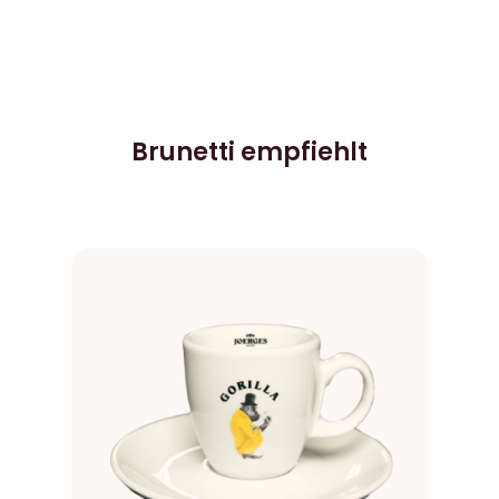
e
Brunetti empfiehlt