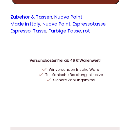
u
o
v
Zubehör & Tassen
, 
Nuova Point
a
Made in Italy
, 
Nuova Point
, 
Espressotasse
, 
P
Espresso
, 
Tasse
, 
Farbige Tasse
, 
rot
o
i
n
t
Versandkostenfrei ab 49 € Warenwert!
M
Wir versenden frische Ware
i
Telefonische Beratung inklusive
l
Sichere Zahlungsmittel
a
n
o
6
5
m
l