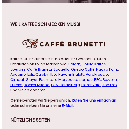
WEIL KAFFEE SCHMECKEN MUSS!
Kaffee für Ihr Zuhause, Büro oder Ihr Geschäft kaufen.
Produkte von tollen Marken wie:
Saicaf
,
Gorilla Kaffee
Joerges
,
Caffé Brunetti
,
Saquella
,
Griego Caffé
,
Nuova Point
,
Acopino
,
Lelit
,
Quickmill
,
La Pavoni
,
Bialetti
,
AeroPress
,
La
Cimbali
,
Slayer
,
Faema
,
La Marzocco
,
Isomac
,
BFC
,
Bezzera
,
Eureka
,
Rocket Milano
,
ECM Heidelberg
,
Fiorenzato
,
Joe Frex
und vielen anderen.
Gerne beraten wir Sie persönlich.
Rufen Sie uns einfach an
oder schreiben Sie uns eine
E-Mail.
NÜTZLICHE
SEITEN