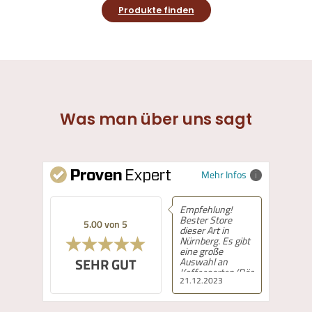
Produkte finden
Was man über uns sagt
Mehr Infos
Empfehlung!
Bester Store
5.00 von 5
dieser Art in
Nürnberg. Es gibt
eine große
SEHR GUT
Auswahl an
Kaffeesorten/Röstungen,
21.12.2023
die mit guter
Beratung
angeboten