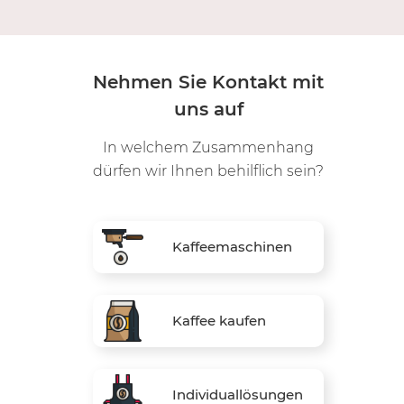
werden. Wir
haben zudem eine
Siebträgermaschine
erworben, eine
Quickmill Rubino.
Sie ist sehr
Nehmen Sie Kontakt mit
hochwertig
verarbeitet,
uns auf
macht sowohl
perfekten Kaffe
wie auch
In welchem Zusammenhang
Milchschaum.
Damit schmeckt
dürfen wir Ihnen behilflich sein?
jede Tasse wie in
Italien.
Kaffeemaschinen
Kaffee kaufen
Individuallösungen