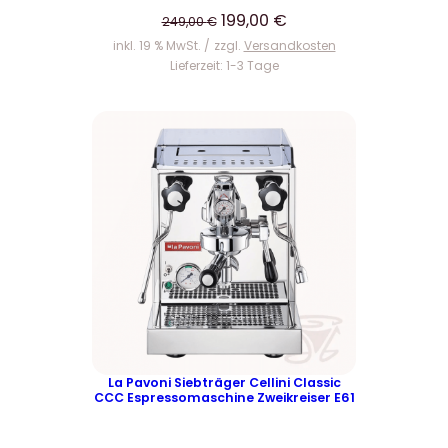
O
U
A
199,00
€
249,00
€
T
r
k
inkl. 19 % MwSt.
zzgl.
Versandkosten
s
t
Lieferzeit:
1-3 Tage
p
u
r
e
ü
l
n
l
g
e
l
r
i
P
c
r
h
e
e
i
r
s
P
i
r
s
La Pavoni Siebträger Cellini Classic
CCC Espressomaschine Zweikreiser E61
e
t
i
: