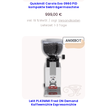
P
i
Quickmill Carola Evo 0960 PID
r
s
kompakte Siebträgermaschine
e
t
999,00
€
i
:
inkl. 19 % MwSt.
zzgl.
Versandkosten
s
3
Lieferzeit:
1-3 Tage
w
9
a
9
P
ANGEBOT
r
,
R
:
0
O
4
0
D
6
U
9
€
K
,
.
T
0
I
M
0
A
N
€
G
E
Lelit PL43MMI Fred ON Demand
Kaffeemühle Espresomühle
B