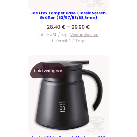
Joe Frex Tamper Base Classic versch.
Größen (53/57/58/58,5mm)
28,40
€
–
29,90
€
inkl. MwSt.
zzgl.
Versandkosten
Lieferzeit:
1-3 Tage
bald verfügbar