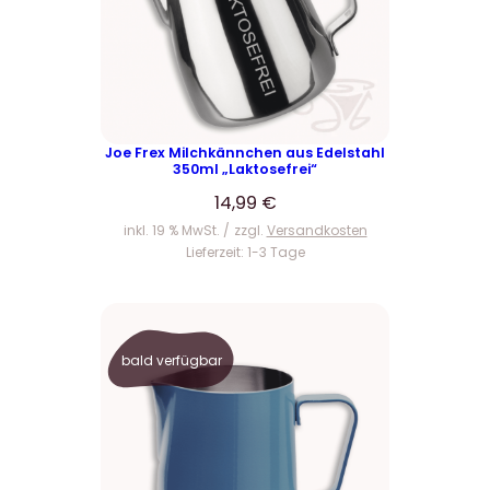
Joe Frex Milchkännchen aus Edelstahl
350ml „Laktosefrei“
14,99
€
inkl. 19 % MwSt.
zzgl.
Versandkosten
Lieferzeit:
1-3 Tage
bald verfügbar