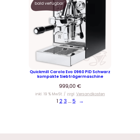
bald verfügbar
Quickmill Carola Evo 0960 PID Schwarz
kompakte Siebträgermaschine
999,00
€
inkl. 19 % MwSt.
zzgl.
Versandkosten
1
2
3
…
5
→