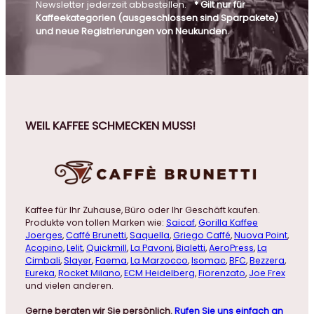
Newsletter jederzeit abbestellen.
* Gilt nur für
Kaffeekategorien (ausgeschlossen sind Sparpakete)
und neue Registrierungen von Neukunden.
WEIL KAFFEE SCHMECKEN MUSS!
Kaffee für Ihr Zuhause, Büro oder Ihr Geschäft kaufen.
Produkte von tollen Marken wie:
Saicaf
,
Gorilla Kaffee
Joerges
,
Caffé Brunetti
,
Saquella
,
Griego Caffé
,
Nuova Point
,
Acopino
,
Lelit
,
Quickmill
,
La Pavoni
,
Bialetti
,
AeroPress
,
La
Cimbali
,
Slayer
,
Faema
,
La Marzocco
,
Isomac
,
BFC
,
Bezzera
,
Eureka
,
Rocket Milano
,
ECM Heidelberg
,
Fiorenzato
,
Joe Frex
und vielen anderen.
Gerne beraten wir Sie persönlich.
Rufen Sie uns einfach an