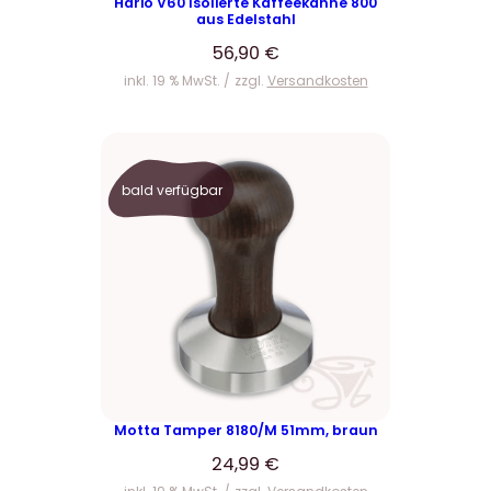
Hario V60 Isolierte Kaffeekanne 800
aus Edelstahl
56,90
€
inkl. 19 % MwSt.
zzgl.
Versandkosten
bald verfügbar
Motta Tamper 8180/M 51mm, braun
24,99
€