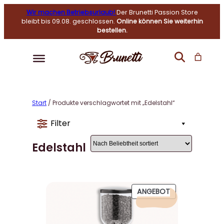
Wir machen Betriebsurlaub!
Der Brunetti Passion Store
bleibt bis 09.08. geschlossen.
Online können Sie weiterhin
bestellen.
Start
/ Produkte verschlagwortet mit „Edelstahl“
Filter
Edelstahl
P
ANGEBOT
R
O
D