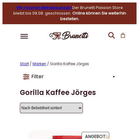
Wir machen Betriebsurlaub!
Der Brunetti Passion Store
bleibt bis 09.08. geschlossen.
Online können Sie weiterhin
bestellen.
Start
/
Marken
/ Gorilla Kaffee Jörges
Filter
Gorilla Kaffee Jörges
P
ANGEBOT