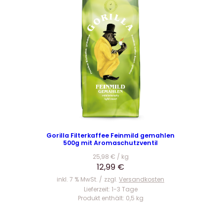
i
P
c
r
h
e
e
i
r
s
P
i
r
s
e
t
i
:
s
2
w
0
Gorilla Filterkaffee Feinmild gemahlen
a
,
500g mit Aromaschutzventil
r
9
25,98
€
/
kg
:
9
12,99
€
2
inkl. 7 % MwSt.
zzgl.
Versandkosten
3
€
Lieferzeit:
1-3 Tage
,
.
Produkt enthält: 0,5
kg
9