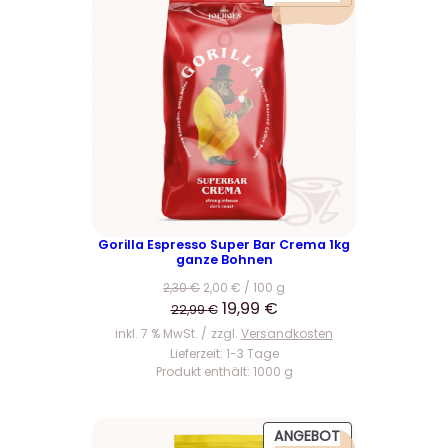
R
O
D
U
K
T
I
M
A
N
G
E
Gorilla Espresso Super Bar Crema 1kg
ganze Bohnen
B
O
2,30
€
2,00
€
/
100
g
T
U
A
19,99
€
22,99
€
r
k
inkl. 7 % MwSt.
zzgl.
Versandkosten
s
t
Lieferzeit:
1-3 Tage
Produkt enthält: 1000
g
p
u
r
e
ü
l
P
ANGEBOT