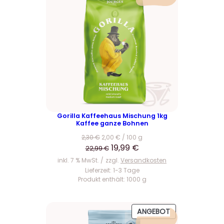
O
D
U
K
T
I
M
A
N
G
E
Gorilla Kaffeehaus Mischung 1kg
Kaffee ganze Bohnen
B
O
2,30
€
2,00
€
/
100
g
T
U
A
19,99
€
22,99
€
r
k
inkl. 7 % MwSt.
zzgl.
Versandkosten
s
t
Lieferzeit:
1-3 Tage
Produkt enthält: 1000
g
p
u
r
e
ü
l
P
ANGEBOT
n
l
R