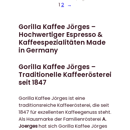
1
2
→
,
.
9
5
Gorilla Kaffee Jörges –
€
Hochwertiger Espresso &
Kaffeespezialitäten Made
in Germany
Gorilla Kaffee Jörges –
Traditionelle Kaffeerösterei
seit 1847
Gorilla Kaffee Jörges ist eine
traditionsreiche Kaffeerösterei, die seit
1847 für exzellenten Kaffeegenuss steht.
Als Hausmarke der Familienrösterei
A.
Joerges
hat sich Gorilla Kaffee Jörges