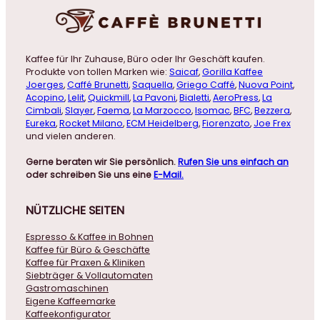
Kaffee für Ihr Zuhause, Büro oder Ihr Geschäft kaufen.
Produkte von tollen Marken wie:
Saicaf
,
Gorilla Kaffee
Joerges
,
Caffé Brunetti
,
Saquella
,
Griego Caffé
,
Nuova Point
,
Acopino
,
Lelit
,
Quickmill
,
La Pavoni
,
Bialetti
,
AeroPress
,
La
Cimbali
,
Slayer
,
Faema
,
La Marzocco
,
Isomac
,
BFC
,
Bezzera
,
Eureka
,
Rocket Milano
,
ECM Heidelberg
,
Fiorenzato
,
Joe Frex
und vielen anderen.
Gerne beraten wir Sie persönlich.
Rufen Sie uns einfach an
oder schreiben Sie uns eine
E-Mail.
NÜTZLICHE
SEITEN
Espresso & Kaffee in Bohnen
Kaffee für Büro & Geschäfte
Kaffee für Praxen & Kliniken
Siebträger & Vollautomaten
Gastromaschinen
Eigene Kaffeemarke
Kaffeekonfigurator