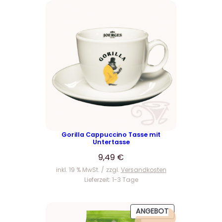
9
€
Gorilla Cappuccino Tasse mit
Untertasse
9,49
€
inkl. 19 % MwSt.
zzgl.
Versandkosten
Lieferzeit:
1-3 Tage
P
ANGEBOT
R