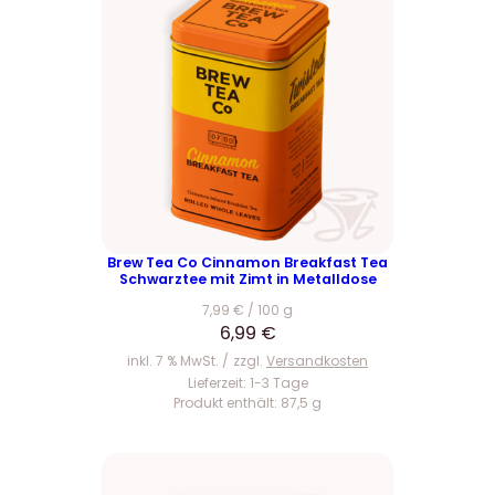
Brew Tea Co Cinnamon Breakfast Tea
Schwarztee mit Zimt in Metalldose
7,99
€
/
100
g
6,99
€
inkl. 7 % MwSt.
zzgl.
Versandkosten
Lieferzeit:
1-3 Tage
Produkt enthält: 87,5
g