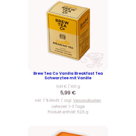
Brew Tea Co Vanilla Breakfast Tea
Schwarztee mit Vanille
11,41
€
/
100
g
5,99
€
inkl. 7 % MwSt.
zzgl.
Versandkosten
Lieferzeit:
1-3 Tage
Produkt enthält: 52,5
g