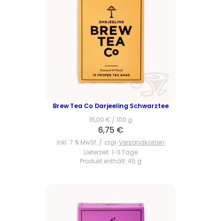
Brew Tea Co Darjeeling Schwarztee
15,00
€
/
100
g
6,75
€
inkl. 7 % MwSt.
zzgl.
Versandkosten
Lieferzeit:
1-3 Tage
Produkt enthält: 45
g