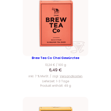
Brew Tea Co Chai Gewürztee
13,24
€
/
100
g
6,49
€
inkl. 7 % MwSt.
zzgl.
Versandkosten
Lieferzeit:
1-3 Tage
Produkt enthält: 49
g