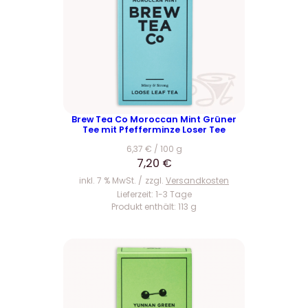
Brew Tea Co Moroccan Mint Grüner
Tee mit Pfefferminze Loser Tee
6,37
€
/
100
g
7,20
€
inkl. 7 % MwSt.
zzgl.
Versandkosten
Lieferzeit:
1-3 Tage
Produkt enthält: 113
g