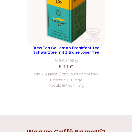
Brew Tea Co Lemon Breakfast Tea
Schwarztee mit Zitrone Loser Tee
6,19
€
/
100
g
6,99
€
inkl. 7 % MwSt.
zzgl.
Versandkosten
Lieferzeit:
1-3 Tage
Produkt enthält: 113
g