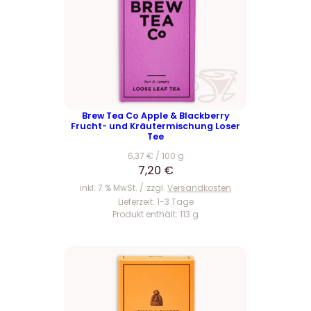
Brew Tea Co Apple & Blackberry
Frucht- und Kräutermischung Loser
Tee
6,37
€
/
100
g
7,20
€
inkl. 7 % MwSt.
zzgl.
Versandkosten
Lieferzeit:
1-3 Tage
Produkt enthält: 113
g