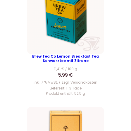
Brew Tea Co Lemon Breakfast Tea
Schwarztee mit Zitrone
11,41
€
/
100
g
5,99
€
inkl. 7 % MwSt.
zzgl.
Versandkosten
Lieferzeit:
1-3 Tage
Produkt enthält: 52,5
g