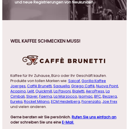
und neue Registrierungen von Neukunden.
WEIL KAFFEE SCHMECKEN MUSS!
Kaffee für Ihr Zuhause, Büro oder Ihr Geschäft kaufen.
Produkte von tollen Marken wie:
Saicaf
,
Gorilla Kaffee
Joerges
,
Caffé Brunetti
,
Saquella
,
Griego Caffé
,
Nuova Point
,
Acopino
,
Lelit
,
Quickmill
,
La Pavoni
,
Bialetti
,
AeroPress
,
La
Cimbali
,
Slayer
,
Faema
,
La Marzocco
,
Isomac
,
BFC
,
Bezzera
,
Eureka
,
Rocket Milano
,
ECM Heidelberg
,
Fiorenzato
,
Joe Frex
und vielen anderen.
Gerne beraten wir Sie persönlich.
Rufen Sie uns einfach an
oder schreiben Sie uns eine
E-Mail.