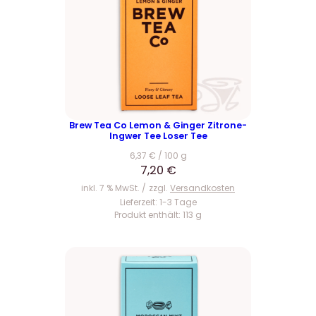
Brew Tea Co Lemon & Ginger Zitrone-
Ingwer Tee Loser Tee
6,37
€
/
100
g
7,20
€
inkl. 7 % MwSt.
zzgl.
Versandkosten
Lieferzeit:
1-3 Tage
Produkt enthält: 113
g