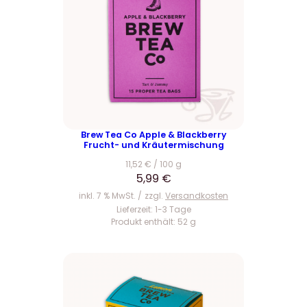
Brew Tea Co Apple & Blackberry
Frucht- und Kräutermischung
11,52
€
/
100
g
5,99
€
inkl. 7 % MwSt.
zzgl.
Versandkosten
Lieferzeit:
1-3 Tage
Produkt enthält: 52
g