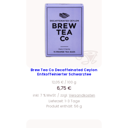
Brew Tea Co Decaffeinated Ceylon
Entkoffeinierter Schwarztee
12,05
€
/
100
g
6,75
€
inkl. 7 % MwSt.
zzgl.
Versandkosten
Lieferzeit:
1-3 Tage
Produkt enthält: 56
g