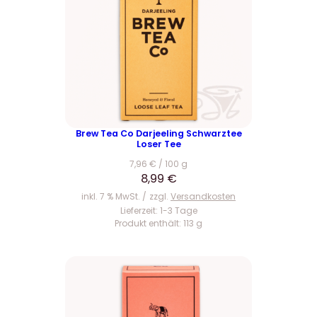
Brew Tea Co Darjeeling Schwarztee
Loser Tee
7,96
€
/
100
g
8,99
€
inkl. 7 % MwSt.
zzgl.
Versandkosten
Lieferzeit:
1-3 Tage
Produkt enthält: 113
g