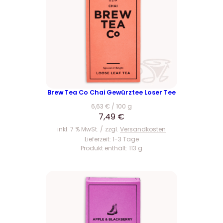
Brew Tea Co Chai Gewürztee Loser Tee
6,63
€
/
100
g
7,49
€
inkl. 7 % MwSt.
zzgl.
Versandkosten
Lieferzeit:
1-3 Tage
Produkt enthält: 113
g