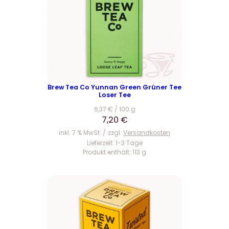
Brew Tea Co Yunnan Green Grüner Tee
Loser Tee
6,37
€
/
100
g
7,20
€
inkl. 7 % MwSt.
zzgl.
Versandkosten
Lieferzeit:
1-3 Tage
Produkt enthält: 113
g