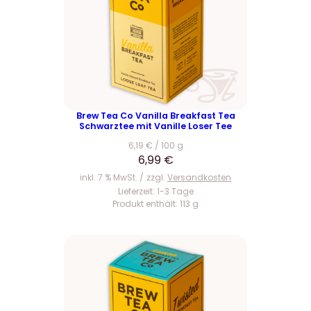
Brew Tea Co Vanilla Breakfast Tea
Schwarztee mit Vanille Loser Tee
6,19
€
/
100
g
6,99
€
inkl. 7 % MwSt.
zzgl.
Versandkosten
Lieferzeit:
1-3 Tage
Produkt enthält: 113
g