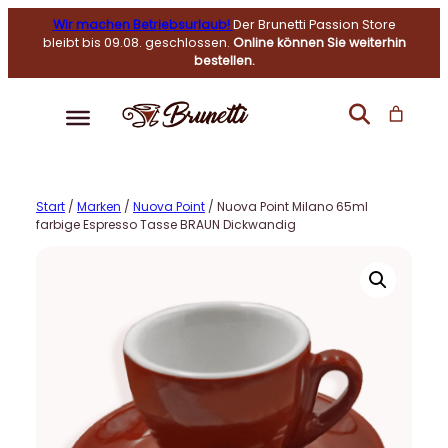
Wir machen Betriebsurlaub!
Der Brunetti Passion Store
bleibt bis 09.08. geschlossen.
Online können Sie weiterhin
bestellen.
Start
/
Marken
/
Nuova Point
/ Nuova Point Milano 65ml
farbige Espresso Tasse BRAUN Dickwandig