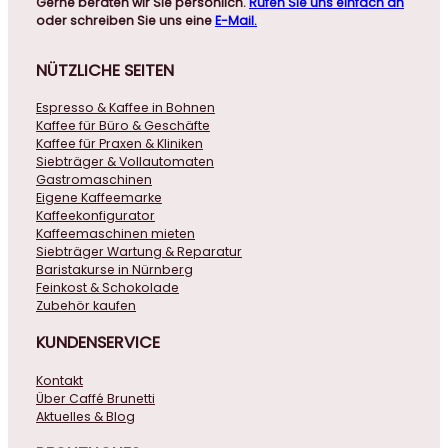
Gerne beraten wir Sie persönlich.
Rufen Sie uns einfach an
oder schreiben Sie uns eine
E-Mail.
NÜTZLICHE
SEITEN
Espresso & Kaffee in Bohnen
Kaffee für Büro & Geschäfte
Kaffee für Praxen & Kliniken
Siebträger & Vollautomaten
Gastromaschinen
Eigene Kaffeemarke
Kaffeekonfigurator
Kaffeemaschinen mieten
Siebträger Wartung & Reparatur
Baristakurse in Nürnberg
Feinkost & Schokolade
Zubehör kaufen
KUNDENSERVICE
Kontakt
Über Caffé Brunetti
Aktuelles & Blog