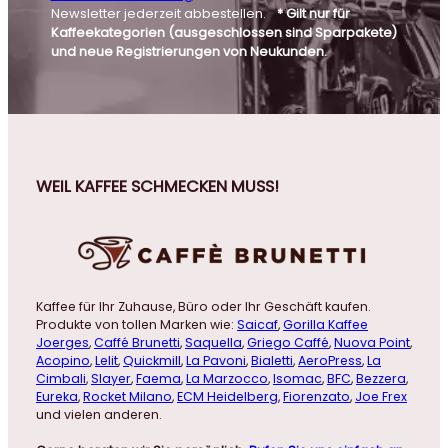
Newsletter jederzeit abbestellen.
* Gilt nur für
Kaffeekategorien (ausgeschlossen sind Sparpakete)
und neue Registrierungen von Neukunden.
WEIL KAFFEE SCHMECKEN MUSS!
Kaffee für Ihr Zuhause, Büro oder Ihr Geschäft kaufen.
Produkte von tollen Marken wie:
Saicaf
,
Gorilla Kaffee
Joerges
,
Caffé Brunetti
,
Saquella
,
Griego Caffé
,
Nuova Point
,
Acopino
,
Lelit
,
Quickmill
,
La Pavoni
,
Bialetti
,
AeroPress
,
La
Cimbali
,
Slayer
,
Faema
,
La Marzocco
,
Isomac
,
BFC
,
Bezzera
,
Eureka
,
Rocket Milano
,
ECM Heidelberg
,
Fiorenzato
,
Joe Frex
und vielen anderen.