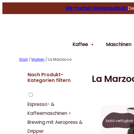
Wir machen Betriebsurlaub!
De
Kaffee
Maschinen
Start
/
Marken
/ La Marzocco
Nach Produkt-
La Marzo
Kategorien filtern
Espresso- &
Kaffeemaschinen >
bald verfügbar
Brewing mit Aeropress &
Dripper