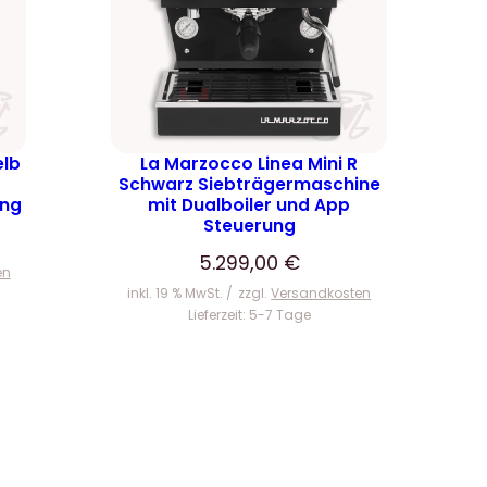
elb
La Marzocco Linea Mini R
Schwarz Siebträgermaschine
ung
mit Dualboiler und App
Steuerung
5.299,00
€
en
inkl. 19 % MwSt.
zzgl.
Versandkosten
Lieferzeit:
5-7 Tage