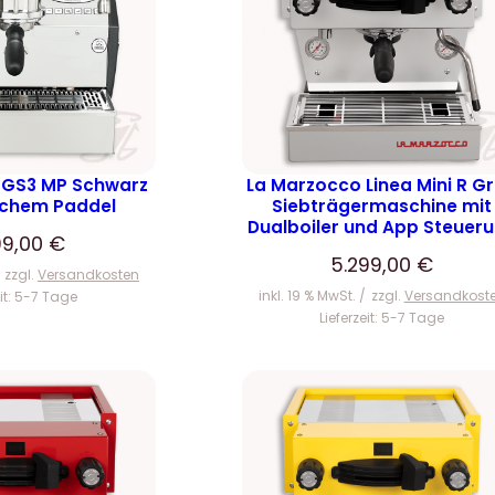
 GS3 MP Schwarz
La Marzocco Linea Mini R G
schem Paddel
Siebträgermaschine mit
Dualboiler und App Steuer
99,00
€
5.299,00
€
zzgl.
Versandkosten
inkl. 19 % MwSt.
zzgl.
Versandkost
it:
5-7 Tage
Lieferzeit:
5-7 Tage