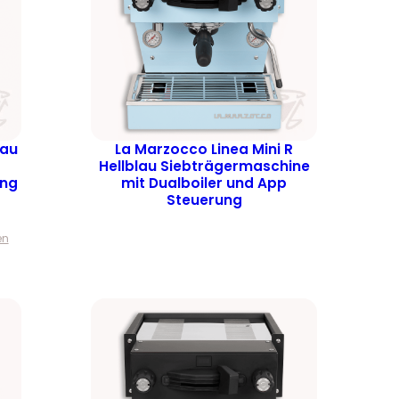
rau
La Marzocco Linea Mini R
Hellblau Siebträgermaschine
ung
mit Dualboiler und App
Steuerung
en