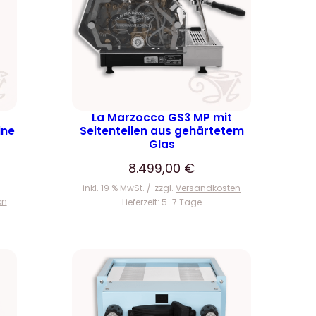
La Marzocco GS3 MP mit
ine
Seitenteilen aus gehärtetem
Glas
8.499,00
€
inkl. 19 % MwSt.
zzgl.
Versandkosten
en
Lieferzeit:
5-7 Tage