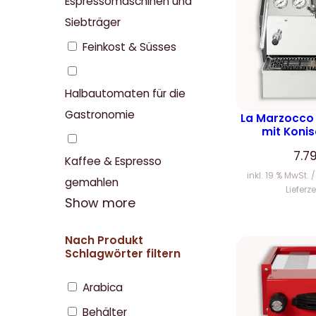
Espressomaschinen und
Siebträger
Feinkost & Süsses
Halbautomaten für die
Gastronomie
La Marzocco
mit Koni
7.7
Kaffee & Espresso
inkl. 19 % MwSt.
gemahlen
Lieferze
Show more
Nach Produkt
Schlagwörter filtern
Arabica
Behälter