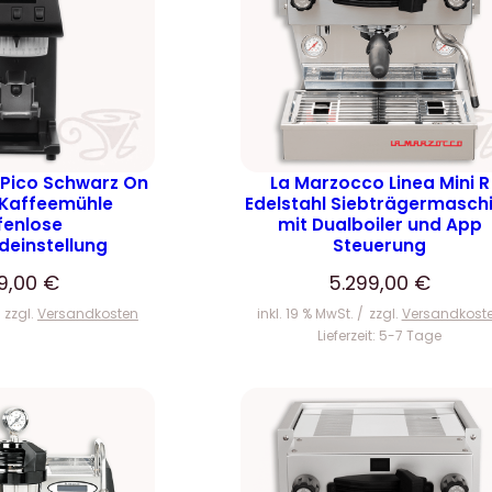
 Pico Schwarz On
La Marzocco Linea Mini R
Kaffeemühle
Edelstahl Siebträgermasch
fenlose
mit Dualboiler und App
deinstellung
Steuerung
99,00
€
5.299,00
€
zzgl.
Versandkosten
inkl. 19 % MwSt.
zzgl.
Versandkost
Lieferzeit:
5-7 Tage