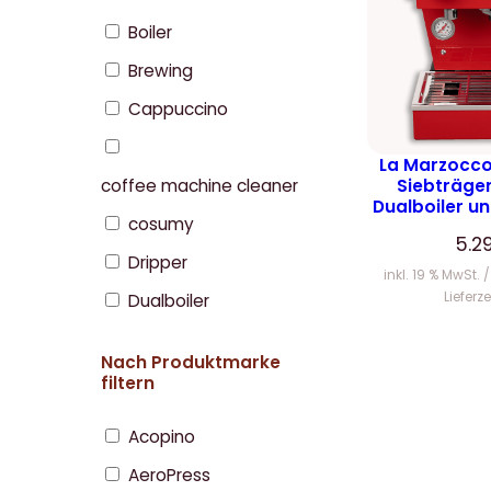
Boiler
Brewing
Cappuccino
La Marzocco 
Siebträge
coffee machine cleaner
Dualboiler u
cosumy
5.2
Dripper
inkl. 19 % MwSt.
Lieferze
Dualboiler
Nach Produktmarke
filtern
Acopino
AeroPress