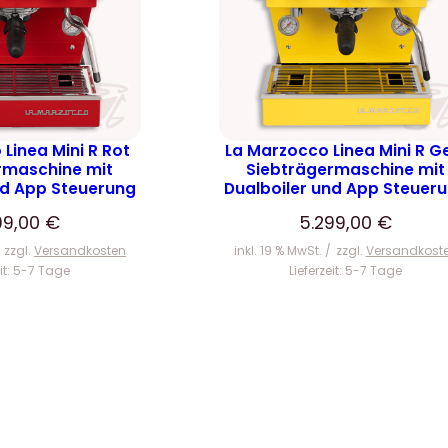
Linea Mini R Rot
La Marzocco Linea Mini R G
rmaschine mit
Siebträgermaschine mit
nd App Steuerung
Dualboiler und App Steuer
99,00
€
5.299,00
€
zzgl.
Versandkosten
inkl. 19 % MwSt.
zzgl.
Versandkost
it:
5-7 Tage
Lieferzeit:
5-7 Tage