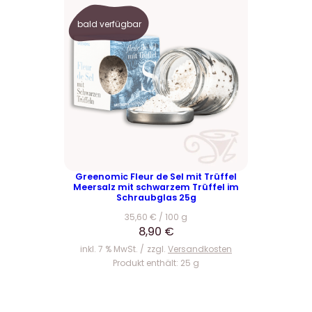
bald verfügbar
Greenomic Fleur de Sel mit Trüffel
Meersalz mit schwarzem Trüffel im
Schraubglas 25g
35,60
€
/
100
g
8,90
€
inkl. 7 % MwSt.
zzgl.
Versandkosten
Produkt enthält: 25
g