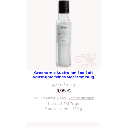
Greenomic Australian Sea Salt
Salzmühle feines Meersalz 280g
4,27
€
/
100
g
11,95
€
inkl. 7 % MwSt.
zzgl.
Versandkosten
Lieferzeit:
1-3 Tage
Produkt enthält: 280
g