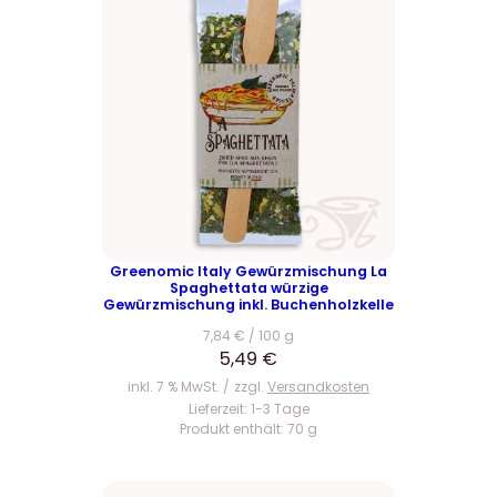
Greenomic Italy Gewürzmischung La
Spaghettata würzige
Gewürzmischung inkl. Buchenholzkelle
7,84
€
/
100
g
5,49
€
inkl. 7 % MwSt.
zzgl.
Versandkosten
Lieferzeit:
1-3 Tage
Produkt enthält: 70
g