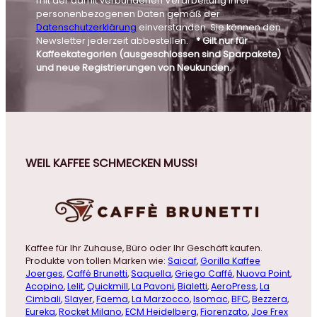
mit der damit verbundenen Verarbeitung Ihrer
personenbezogenen Daten gemäß der
Datenschutzerklärung
einverstanden. Sie können den
Newsletter jederzeit abbestellen.
* Gilt nur für
Kaffeekategorien (ausgeschlossen sind Sparpakete)
und neue Registrierungen von Neukunden.
WEIL KAFFEE SCHMECKEN MUSS!
Kaffee für Ihr Zuhause, Büro oder Ihr Geschäft kaufen.
Produkte von tollen Marken wie:
Saicaf
,
Gorilla Kaffee
Joerges
,
Caffé Brunetti
,
Saquella
,
Griego Caffé
,
Nuova Point
,
Acopino
,
Lelit
,
Quickmill
,
La Pavoni
,
Bialetti
,
AeroPress
,
La
Cimbali
,
Slayer
,
Faema
,
La Marzocco
,
Isomac
,
BFC
,
Bezzera
,
Eureka
,
Rocket Milano
,
ECM Heidelberg
,
Fiorenzato
,
Joe Frex