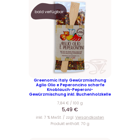
bald verfügbar
Greenomic Italy Gewürzmischung
Aglio Olio e Peperoncino scharfe
Knoblauch-Peperoni-
Gewürzmischung inkl. Buchenholzkelle
7,84
€
/
100
g
5,49
€
inkl. 7 % MwSt.
zzgl.
Versandkosten
Produkt enthält: 70
g