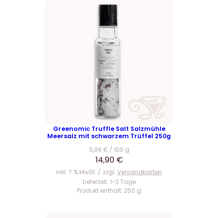
Greenomic Truffle Salt Salzmühle
Meersalz mit schwarzem Trüffel 250g
5,96
€
/
100
g
14,90
€
inkl. 7 % MwSt.
zzgl.
Versandkosten
Lieferzeit:
1-3 Tage
Produkt enthält: 250
g