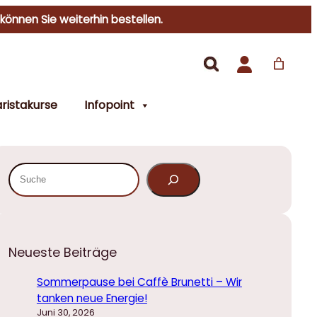
 können Sie weiterhin bestellen.
ristakurse
Infopoint
S
u
c
h
e
Neueste Beiträge
n
Sommerpause bei Caffè Brunetti – Wir
tanken neue Energie!
Juni 30, 2026