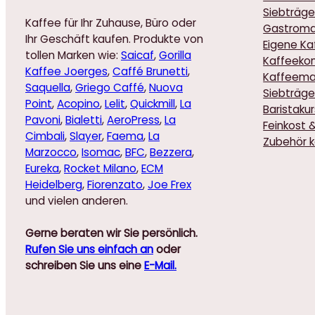
Siebträge
Kaffee für Ihr Zuhause, Büro oder
Gastroma
Ihr Geschäft kaufen. Produkte von
Eigene K
tollen Marken wie:
Saicaf
,
Gorilla
Kaffeekon
Kaffee Joerges
,
Caffé Brunetti
,
Kaffeema
Saquella
,
Griego Caffé
,
Nuova
Siebträge
Point
,
Acopino
,
Lelit
,
Quickmill
,
La
Baristaku
Pavoni
,
Bialetti
,
AeroPress
,
La
Feinkost 
Cimbali
,
Slayer
,
Faema
,
La
Zubehör 
Marzocco
,
Isomac
,
BFC
,
Bezzera
,
Eureka
,
Rocket Milano
,
ECM
Heidelberg
,
Fiorenzato
,
Joe Frex
und vielen anderen.
Gerne beraten wir Sie persönlich.
Rufen Sie uns einfach an
oder
schreiben Sie uns eine
E-Mail.