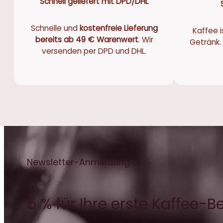
Schnell geliefert mit DPD/DHL
Schnelle und
kostenfreie Lieferung
Kaffee i
bereits ab 49 € Warenwert
. Wir
Getränk. 
versenden per DPD und DHL.
Newsletter-Anmeldung
5 % für Ihre erste Kaffee-B