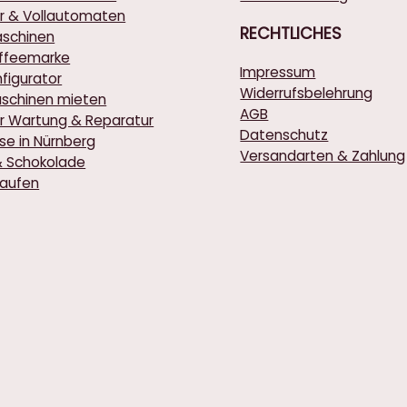
r & Vollautomaten
RECHTLICHES
schinen
affeemarke
Impressum
figurator
Widerrufsbelehrung
schinen mieten
AGB
r Wartung & Reparatur
Datenschutz
rse in Nürnberg
Versandarten & Zahlung
& Schokolade
kaufen