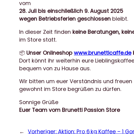
vom
28. Juli bis einschließlich 9. August 2025
wegen Betriebsferien geschlossen
bleibt.
In dieser Zeit finden
keine Beratungen, kei
im Store statt.
📦
Unser Onlineshop
www.brunetticaffe.de
Dort könnt ihr weiterhin eure Lieblingskaf
bequem von zu Hause aus.
Wir bitten um euer Verständnis und freuen
gewohnt im Store begrüßen zu dürfen.
Sonnige Grüße
Euer Team vom Brunetti Passion Store
←
Vorheriger:
Aktion: Pro 6 kg Kaffee – 1 Go