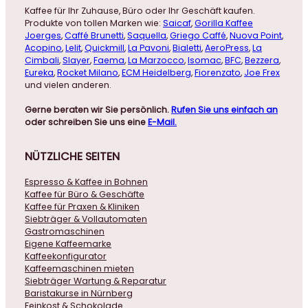
Kaffee für Ihr Zuhause, Büro oder Ihr Geschäft kaufen.
Produkte von tollen Marken wie:
Saicaf
,
Gorilla Kaffee
Joerges
,
Caffé Brunetti
,
Saquella
,
Griego Caffé
,
Nuova Point
,
Acopino
,
Lelit
,
Quickmill
,
La Pavoni
,
Bialetti
,
AeroPress
,
La
Cimbali
,
Slayer
,
Faema
,
La Marzocco
,
Isomac
,
BFC
,
Bezzera
,
Eureka
,
Rocket Milano
,
ECM Heidelberg
,
Fiorenzato
,
Joe Frex
und vielen anderen.
Gerne beraten wir Sie persönlich.
Rufen Sie uns einfach an
oder schreiben Sie uns eine
E-Mail.
NÜTZLICHE
SEITEN
Espresso & Kaffee in Bohnen
Kaffee für Büro & Geschäfte
Kaffee für Praxen & Kliniken
Siebträger & Vollautomaten
Gastromaschinen
Eigene Kaffeemarke
Kaffeekonfigurator
Kaffeemaschinen mieten
Siebträger Wartung & Reparatur
Baristakurse in Nürnberg
Feinkost & Schokolade