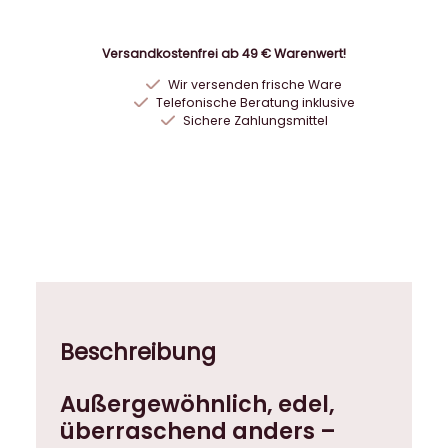
c
G
Versandkostenfrei ab 49 € Warenwert!
o
Wir versenden frische Ware
o
Telefonische Beratung inklusive
d
Sichere Zahlungsmittel
H
a
i
r
D
a
y
P
a
Beschreibung
s
t
Außergewöhnlich, edel,
a
überraschend anders –
C