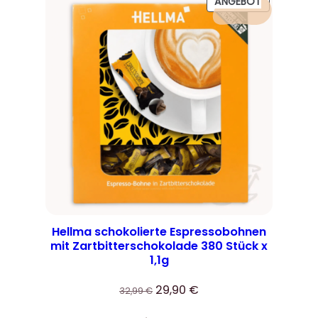
PRODUKT
ANGEBOT
IM
ANGEBOT
Hellma schokolierte Espressobohnen
mit Zartbitterschokolade 380 Stück x
1,1g
Ursprünglicher
Aktueller
29,90
€
32,99
€
Preis
Preis