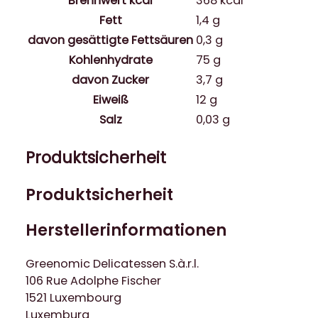
Brennwert kcal
368
kcal
Fett
1,4
g
davon
gesättigte Fettsäuren
0,3
g
Kohlenhydrate
75
g
davon
Zucker
3,7
g
Eiweiß
12
g
Salz
0,03
g
Produktsicherheit
Produktsicherheit
Herstellerinformationen
Greenomic Delicatessen S.à.r.l.
106 Rue Adolphe Fischer
1521 Luxembourg
Luxemburg