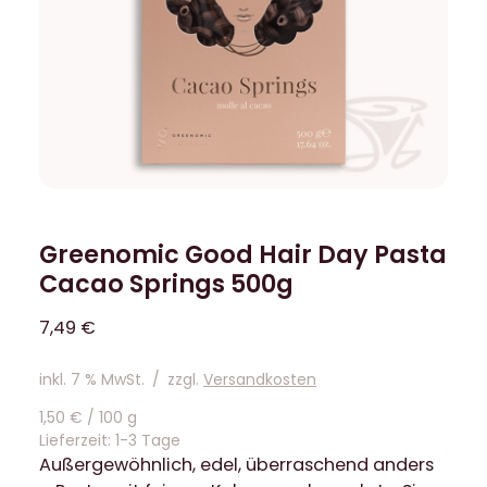
Greenomic Good Hair Day Pasta
Cacao Springs 500g
7,49
€
inkl. 7 % MwSt.
/
zzgl.
Versandkosten
1,50
€
/
100
g
Lieferzeit:
1-3 Tage
Außergewöhnlich, edel, überraschend anders