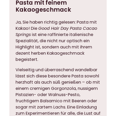
Pasta mit feinem
a
c
Kakaogeschmack
a
o
Ja, Sie haben richtig gelesen: Pasta mit
S
Kakao! Die
Good Hair Day Pasta Cacao
p
Springs
ist eine raffinierte italienische
r
Spezialität, die nicht nur optisch ein
i
Highlight ist, sondern auch mit ihrem
n
dezent herben Kakaogeschmack
g
begeistert.
s
Vielseitig und überraschend wandelbar
5
lässt sich diese besondere Pasta sowohl
0
herzhaft als auch süß genießen – ob mit
0
einem cremigen Gorgonzola, nussigem
g
Pistazien- oder Walnuss-Pesto,
M
fruchtigem Balsamico mit Beeren oder
e
sogar mit zartem Lachs. Eine Einladung
n
zum Experimentieren für alle, die Lust auf
g