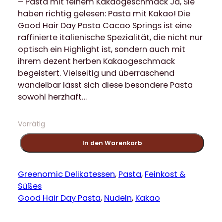
– Pasta mit feinem Kakaogeschmack Ja, Sie
haben richtig gelesen: Pasta mit Kakao! Die
Good Hair Day Pasta Cacao Springs ist eine
raffinierte italienische Spezialität, die nicht nur
optisch ein Highlight ist, sondern auch mit
ihrem dezent herben Kakaogeschmack
begeistert. Vielseitig und überraschend
wandelbar lässt sich diese besondere Pasta
sowohl herzhaft…
Vorrätig
G
In den Warenkorb
r
e
e
Greenomic Delikatessen
, 
Pasta
, 
Feinkost &
n
Süßes
o
Good Hair Day Pasta
, 
Nudeln
, 
Kakao
m
i