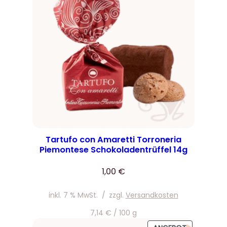
Tartufo con Amaretti Torroneria
Piemontese Schokoladentrüffel 14g
1,00
€
inkl. 7 % MwSt.
/
zzgl.
Versandkosten
7,14
€
/
100
g