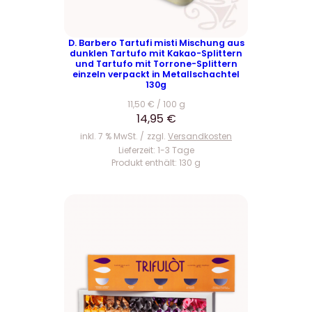
D. Barbero Tartufi misti Mischung aus
dunklen Tartufo mit Kakao-Splittern
und Tartufo mit Torrone-Splittern
einzeln verpackt in Metallschachtel
130g
11,50
€
/
100
g
14,95
€
inkl. 7 % MwSt.
zzgl.
Versandkosten
Lieferzeit:
1-3 Tage
Produkt enthält: 130
g