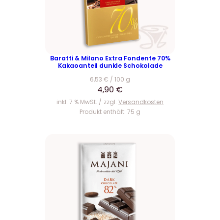
Baratti & Milano Extra Fondente 70%
Kakaoanteil dunkle Schokolade
6,53
€
/
100
g
4,90
€
inkl. 7 % MwSt.
zzgl.
Versandkosten
Produkt enthält: 75
g