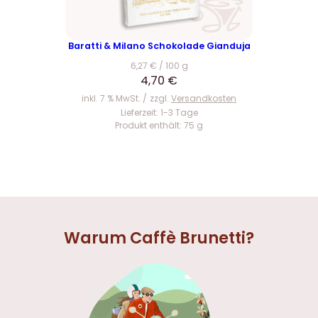
Baratti & Milano Schokolade Gianduja
6,27
€
/
100
g
4,70
€
inkl. 7 % MwSt.
zzgl.
Versandkosten
Lieferzeit:
1-3 Tage
Produkt enthält: 75
g
Warum Caffè Brunetti?