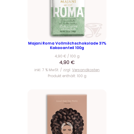
Majani Roma Vollmilchschokolade 31%
Kakaoanteil 100g
4,90
€
/
100
g
4,90
€
inkl. 7 % MwSt.
zzgl.
Versandkosten
Produkt enthält: 100
g