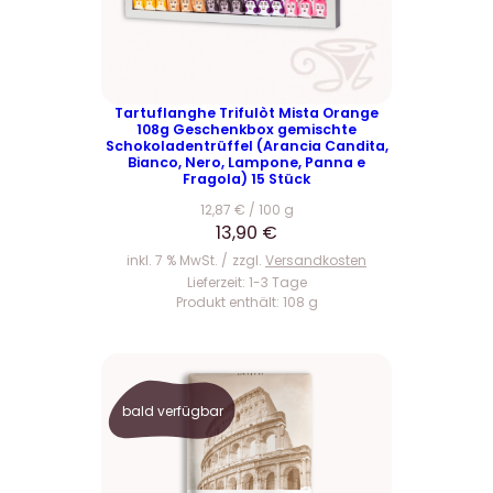
Tartuflanghe Trifulòt Mista Orange
108g Geschenkbox gemischte
Schokoladentrüffel (Arancia Candita,
Bianco, Nero, Lampone, Panna e
Fragola) 15 Stück
12,87
€
/
100
g
13,90
€
inkl. 7 % MwSt.
zzgl.
Versandkosten
Lieferzeit:
1-3 Tage
Produkt enthält: 108
g
bald verfügbar