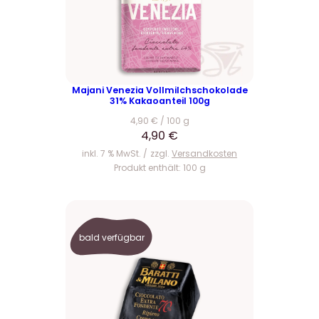
Majani Venezia Vollmilchschokolade
31% Kakaoanteil 100g
4,90
€
/
100
g
4,90
€
inkl. 7 % MwSt.
zzgl.
Versandkosten
Produkt enthält: 100
g
bald verfügbar