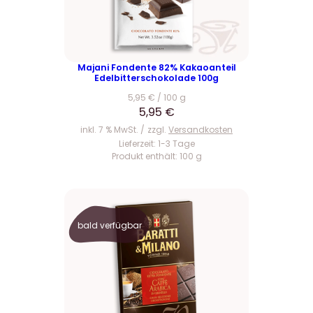
Majani Fondente 82% Kakaoanteil
Edelbitterschokolade 100g
5,95
€
/
100
g
5,95
€
inkl. 7 % MwSt.
zzgl.
Versandkosten
Lieferzeit:
1-3 Tage
Produkt enthält: 100
g
bald verfügbar