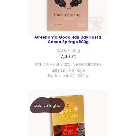
Greenomic Good Hair Day Pasta
Cacao Springs 500g
1,50
€
/
100
g
7,49
€
inkl. 7 % MwSt.
zzgl.
Versandkosten
Lieferzeit:
1-3 Tage
Produkt enthält: 500
g
bald verfügbar