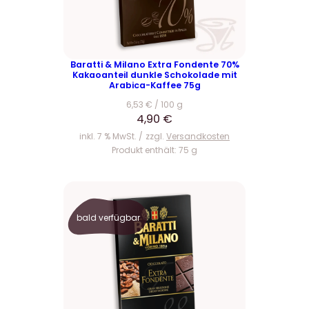
Baratti & Milano Extra Fondente 70%
Kakaoanteil dunkle Schokolade mit
Arabica-Kaffee 75g
6,53
€
/
100
g
4,90
€
inkl. 7 % MwSt.
zzgl.
Versandkosten
Produkt enthält: 75
g
bald verfügbar