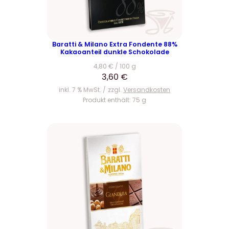
Baratti & Milano Extra Fondente 88%
Kakaoanteil dunkle Schokolade
4,80
€
/
100
g
3,60
€
inkl. 7 % MwSt.
zzgl.
Versandkosten
Produkt enthält: 75
g