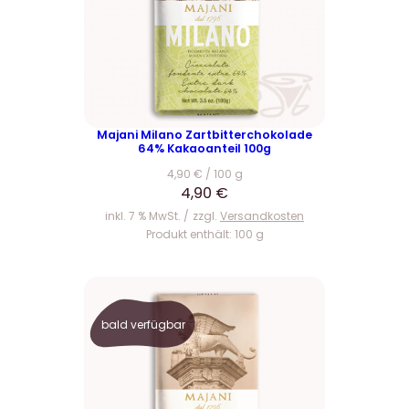
Majani Milano Zartbitterchokolade
64% Kakaoanteil 100g
4,90
€
/
100
g
4,90
€
inkl. 7 % MwSt.
zzgl.
Versandkosten
Produkt enthält: 100
g
bald verfügbar