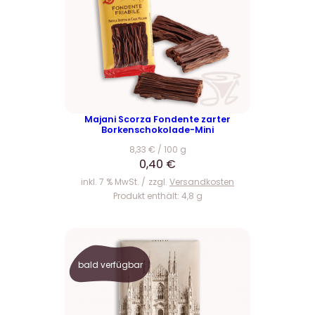
Majani Scorza Fondente zarter
Borkenschokolade-Mini
8,33
€
/
100
g
0,40
€
inkl. 7 % MwSt.
zzgl.
Versandkosten
Produkt enthält: 4,8
g
bald verfügbar