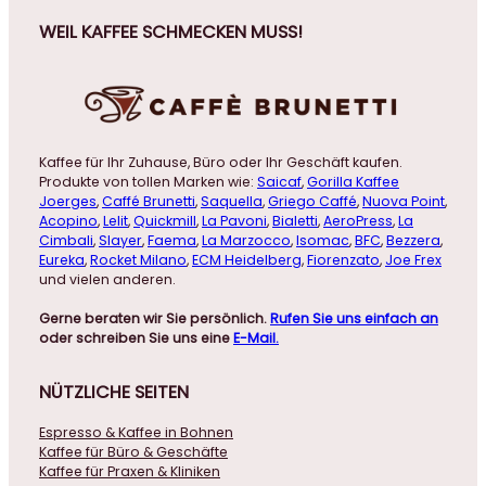
WEIL KAFFEE SCHMECKEN MUSS!
Kaffee für Ihr Zuhause, Büro oder Ihr Geschäft kaufen.
Produkte von tollen Marken wie:
Saicaf
,
Gorilla Kaffee
Joerges
,
Caffé Brunetti
,
Saquella
,
Griego Caffé
,
Nuova Point
,
Acopino
,
Lelit
,
Quickmill
,
La Pavoni
,
Bialetti
,
AeroPress
,
La
Cimbali
,
Slayer
,
Faema
,
La Marzocco
,
Isomac
,
BFC
,
Bezzera
,
Eureka
,
Rocket Milano
,
ECM Heidelberg
,
Fiorenzato
,
Joe Frex
und vielen anderen.
Gerne beraten wir Sie persönlich.
Rufen Sie uns einfach an
oder schreiben Sie uns eine
E-Mail.
NÜTZLICHE
SEITEN
Espresso & Kaffee in Bohnen
Kaffee für Büro & Geschäfte
Kaffee für Praxen & Kliniken