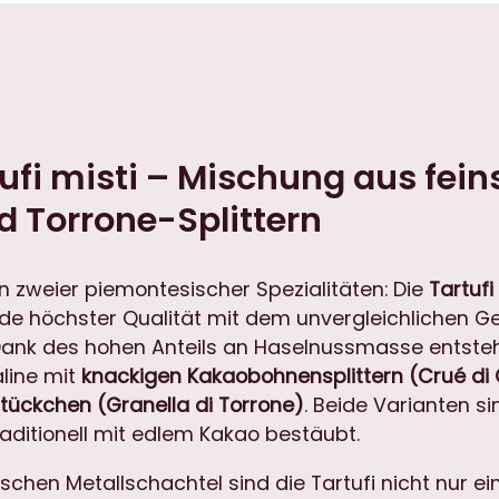
i
M
i
s
c
h
ufi misti – Mischung aus fein
u
 Torrone-Splittern
n
g
a
n zweier piemontesischer Spezialitäten: Die
Tartufi
u
ade höchster Qualität mit dem unvergleichlichen 
s
Dank des hohen Anteils an Haselnussmasse entsteh
d
aline mit
knackigen Kakaobohnensplittern (Crué di
u
tückchen (Granella di Torrone)
. Beide Varianten s
n
ditionell mit edlem Kakao bestäubt.
k
l
ischen Metallschachtel sind die Tartufi nicht nur