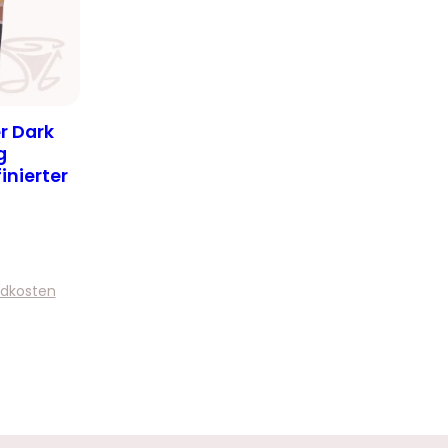
r Dark
g
inierter
dkosten