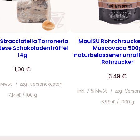
f
o
m
i
t
Stracciatella Torroneria
MauiSU Rohrohrzucke
ese Schokoladentrüffel
Muscovado 500
T
14g
naturbelassener unraff
o
Rohrzucker
r
1,00
€
r
3,49
€
o
% MwSt.
/
zzgl.
Versandkosten
n
inkl. 7 % MwSt.
/
zzgl.
Versan
7,14
€
/
100
g
e
6,98
€
/
1000
g
-
S
p
l
i