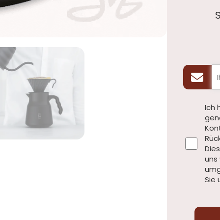
Ich
gen
Kon
Rüc
Dies
uns 
umg
Sie 