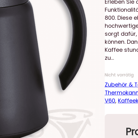
Erleben Sie 
Funktionalit
800. Diese e
hochwertigem
sorgt dafür,
können. Dan
Kaffee stu
zu…
Nicht vorrätig
Zubehör & 
Thermokan
V60
, 
Kaffee
Pr