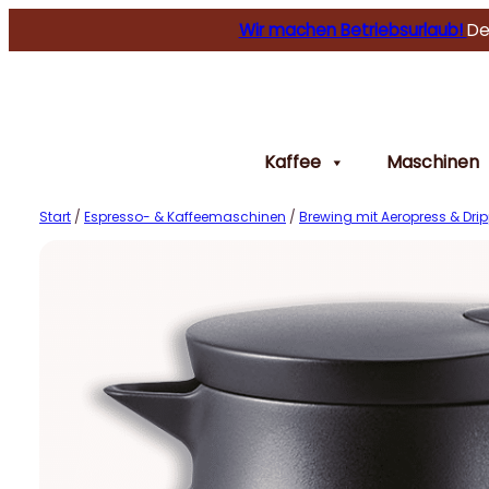
Wir machen Betriebsurlaub!
De
Kaffee
Maschinen
Start
/
Espresso- & Kaffeemaschinen
/
Brewing mit Aeropress & Drip