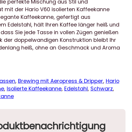
die perfekte Mischung aus Stil und
ät mit der Hario V60 isolierten Kaffeekanne
legante Kaffeekanne, gefertigt aus
 Edelstahl, hält Ihren Kaffee länger heiß und
 dass Sie jede Tasse in vollen Zügen genießen
k der doppelwandigen Konstruktion bleibt Ihr
ndenlang heiß, ohne an Geschmack und Aroma
Tassen
, 
Brewing mit Aeropress & Dripper
, 
Hario
ne
, 
Isolierte Kaffeekanne
, 
Edelstahl
, 
Schwarz
, 
kanne
oduktbenachrichtigung