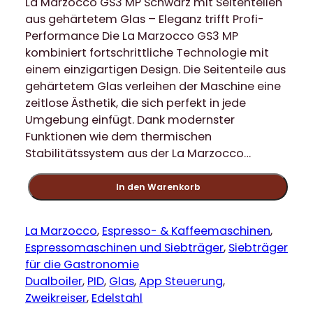
La Marzocco GS3 MP Schwarz mit Seitenteilen
aus gehärtetem Glas – Eleganz trifft Profi-
Performance Die La Marzocco GS3 MP
kombiniert fortschrittliche Technologie mit
einem einzigartigen Design. Die Seitenteile aus
gehärtetem Glas verleihen der Maschine eine
zeitlose Ästhetik, die sich perfekt in jede
Umgebung einfügt. Dank modernster
Funktionen wie dem thermischen
Stabilitätssystem aus der La Marzocco…
L
In den Warenkorb
a
M
a
La Marzocco
, 
Espresso- & Kaffeemaschinen
, 
r
Espressomaschinen und Siebträger
, 
Siebträger
z
für die Gastronomie
o
Dualboiler
, 
PID
, 
Glas
, 
App Steuerung
, 
c
Zweikreiser
, 
Edelstahl