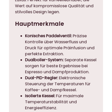
s
Wert auf kompromisslose Qualität und
M
stilvolles Design legen.
e
n
Hauptmerkmale
g
e
Konisches Paddelventil:
Präzise
Kontrolle über Wasserfluss und
Druck für optimale Präinfusion und
perfekte Extraktion.
Dualboiler-System:
Separate Kessel
sorgen für beste Ergebnisse bei
Espresso und Dampfproduktion.
Dual-PID-Regler:
Elektronische
Steuerung der Temperaturen für
Kaffee- und Dampfkessel.
Isolierte Kessel:
Für maximale
Temperaturstabilität und
Energieeffizienz.