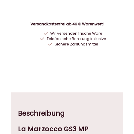
c
o
G
S
Versandkostenfrei ab 49 € Warenwert!
3
Wir versenden frische Ware
M
Telefonische Beratung inklusive
P
Sichere Zahlungsmittel
m
i
t
S
e
i
t
e
n
Beschreibung
t
e
La Marzocco GS3 MP
i