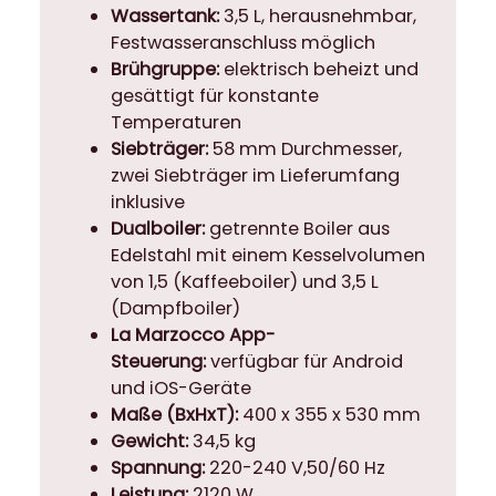
Wassertank:
3,5 L, herausnehmbar,
Festwasseranschluss möglich
Brühgruppe:
elektrisch beheizt und
gesättigt für konstante
Temperaturen
Siebträger:
58 mm Durchmesser,
zwei Siebträger im Lieferumfang
inklusive
Dualboiler:
getrennte Boiler aus
Edelstahl mit einem Kesselvolumen
von 1,5 (Kaffeeboiler) und 3,5 L
(Dampfboiler)
La Marzocco App-
Steuerung:
verfügbar für Android
und iOS-Geräte
Maße (BxHxT):
400 x 355 x 530 mm
Gewicht:
34,5 kg
Spannung:
220-240 V,50/60 Hz
Leistung:
2120 W