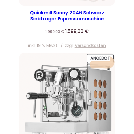
Quickmill Sunny 2046 Schwarz
Siebträger Espressomaschine
Ursprünglicher
Aktueller
1.599,00
€
1.999,00
€
Preis
Preis
war:
ist:
inkl. 19 % MwSt.
/
zzgl.
Versandkosten
1.999,00 €
1.599,00 €.
PRODUKT
ANGEBOT
IM
ANGEBOT