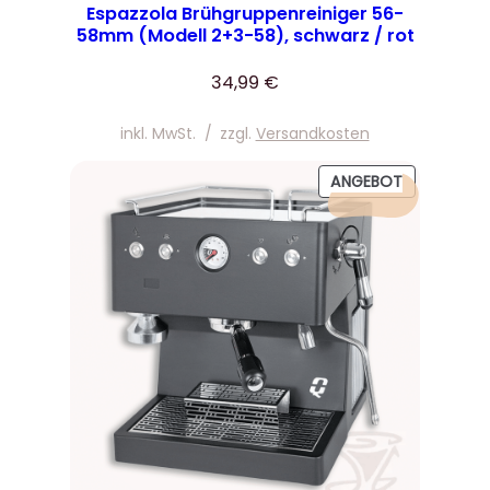
Espazzola Brühgruppenreiniger 56-
58mm (Modell 2+3-58), schwarz / rot
34,99
€
inkl. MwSt.
/
zzgl.
Versandkosten
PRODUKT
ANGEBOT
IM
ANGEBOT