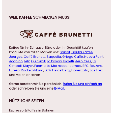
WEIL KAFFEE SCHMECKEN MUSS!
Kaffee für Ihr Zuhause, Büro oder Ihr Geschäft kaufen.
Produkte von tollen Marken wie:
Saicaf
,
Gorilla Kaffee
Joerges
,
Caffé Brunetti
,
Saquella
,
Griego Caffé
,
Nuova Point
,
Acopino
,
Lelit
,
Quickmill
,
La Pavoni
,
Bialetti
,
AeroPress
,
La
Cimbali
,
Slayer
,
Faema
,
La Marzocco
,
Isomac
,
BFC
,
Bezzera
,
Eureka
,
Rocket Milano
,
ECM Heidelberg
,
Fiorenzato
,
Joe Frex
und vielen anderen.
Gerne beraten wir Sie persönlich.
Rufen Sie uns einfach an
oder schreiben Sie uns eine
E-Mail.
NÜTZLICHE
SEITEN
Espresso & Kaffee in Bohnen