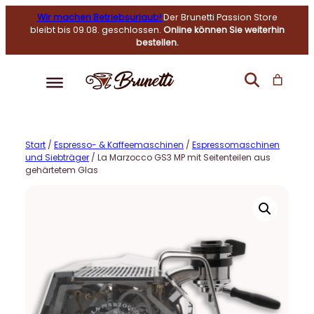
Wir machen Betriebsurlaub!
Der Brunetti Passion Store
bleibt bis 09.08. geschlossen.
Online können Sie weiterhin
bestellen.
Start
/
Espresso- & Kaffeemaschinen
/
Espressomaschinen
und Siebträger
/ La Marzocco GS3 MP mit Seitenteilen aus
gehärtetem Glas