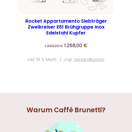
Rocket Appartamento Siebträger
Zweikreiser E61 Brühgruppe Inox
Edelstahl Kupfer
Ursprünglicher
Aktueller
1.268,00
€
1.349,00
€
Preis
Preis
war:
ist:
inkl. 19 % MwSt.
/
zzgl.
Versandkosten
1.349,00 €
1.268,00 €.
Warum Caffè Brunetti?