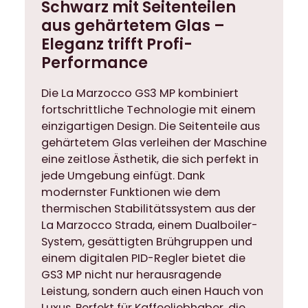
Schwarz mit Seitenteilen
l
aus gehärtetem Glas –
e
n
Eleganz trifft Profi-
a
Performance
u
s
Die La Marzocco GS3 MP kombiniert
g
fortschrittliche Technologie mit einem
e
einzigartigen Design. Die Seitenteile aus
h
gehärtetem Glas verleihen der Maschine
ä
eine zeitlose Ästhetik, die sich perfekt in
r
jede Umgebung einfügt. Dank
t
modernster Funktionen wie dem
e
thermischen Stabilitätssystem aus der
t
La Marzocco Strada, einem Dualboiler-
e
System, gesättigten Brühgruppen und
m
einem digitalen PID-Regler bietet die
G
GS3 MP nicht nur herausragende
l
Leistung, sondern auch einen Hauch von
a
Luxus. Perfekt für Kaffeeliebhaber, die