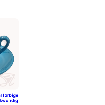
l farbige
ckwandig