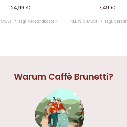
24,99
€
7,49
€
% MwSt.
/
zzgl.
Versandkosten
inkl. 19 % MwSt.
/
zzgl.
Versa
Warum Caffè Brunetti?