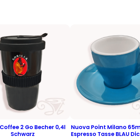
 Coffee 2 Go Becher 0,4l
Nuova Point Milano 65m
Schwarz
Espresso Tasse BLAU Di