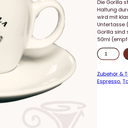
Die Gorilla
Haltung dur
wird mit kla
Untertasse 
Gorilla sind
50ml (empfoh
G
o
r
i
Zubehör & 
l
Espresso
, 
T
l
a
D
i
c
k