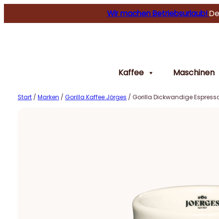
Wir machen Betriebsurlaub!
De
Kaffee
Maschinen
Start
/
Marken
/
Gorilla Kaffee Jörges
/ Gorilla Dickwandige Espress