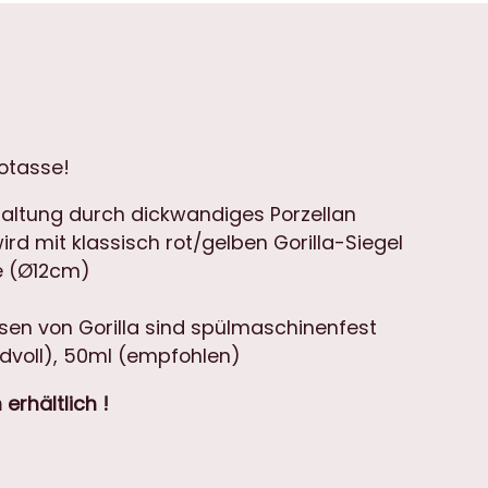
s
s
e
m
i
t
sotasse!
U
n
altung durch dickwandiges Porzellan
t
ird mit klassisch rot/gelben Gorilla-Siegel
e
e (Ø12cm)
r
t
sen von Gorilla sind spülmaschinenfest
a
dvoll), 50ml (empfohlen)
s
 erhältlich !
s
e
M