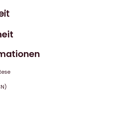
eit
eit
rmationen
tese
CN)