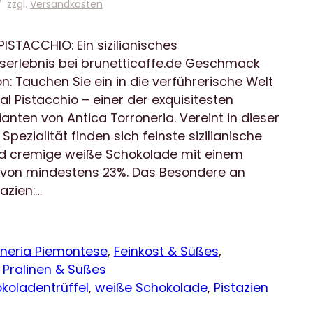
/
zzgl.
Versandkosten
ISTACCHIO: Ein sizilianisches
rlebnis bei brunetticaffe.de Geschmack
ion: Tauchen Sie ein in die verführerische Welt
al Pistacchio – einer der exquisitesten
anten von Antica Torroneria. Vereint in dieser
pezialität finden sich feinste sizilianische
nd cremige weiße Schokolade mit einem
 von mindestens 23%. Das Besondere an
azien:…
oneria Piemontese
, 
Feinkost & Süßes
, 
 Pralinen & Süßes
koladentrüffel
, 
weiße Schokolade
, 
Pistazien