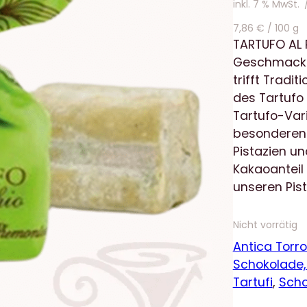
inkl. 7 % MwSt.
7,86
€
/
100
g
TARTUFO AL P
Geschmackse
trifft Tradit
des Tartufo 
Tartufo-Vari
besonderen S
Pistazien u
Kakaoanteil
unseren Pist
Nicht vorrätig
Antica Torr
Schokolade,
Tartufi
, 
Scho