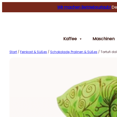
Wir machen Betriebsurlaub!
De
Kaffee
Maschinen
Start
/
Feinkost & Süßes
/
Schokolade, Pralinen & Süßes
/ Tartufi do