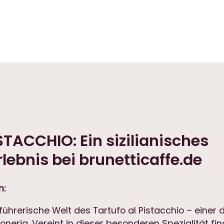
TACCHIO: Ein sizilianisches
ebnis bei brunetticaffe.de
n:
rführerische Welt des Tartufo al Pistacchio – einer 
oneria. Vereint in dieser besonderen Spezialität fin