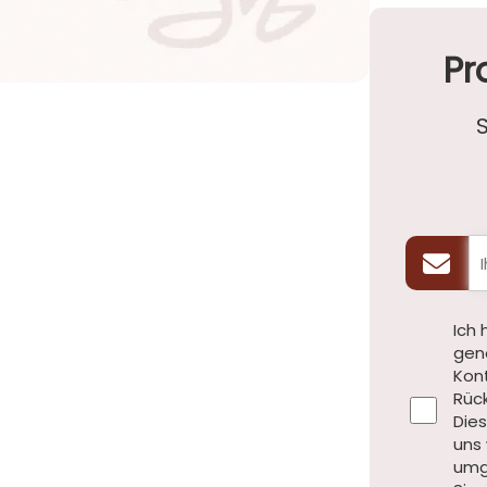
Pr
Ich
gen
Kon
Rüc
Dies
uns 
umg