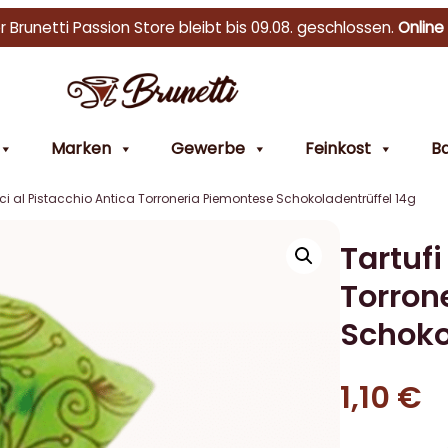
r Brunetti Passion Store bleibt bis 09.08. geschlossen.
Online
Marken
Gewerbe
Feinkost
Ba
lci al Pistacchio Antica Torroneria Piemontese Schokoladentrüffel 14g
Tartufi
Torron
Schoko
1,10
€