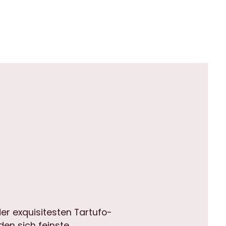
der exquisitesten Tartufo-
den sich feinste