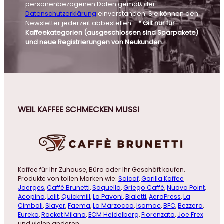
personenbezogenen Daten gemäß der
Datenschutzerklärung
einverstanden. Sie können den
Newsletter jederzeit abbestellen.
* Gilt nur für
Kaffeekategorien (ausgeschlossen sind Sparpakete)
und neue Registrierungen von Neukunden.
WEIL KAFFEE SCHMECKEN MUSS!
Kaffee für Ihr Zuhause, Büro oder Ihr Geschäft kaufen.
Produkte von tollen Marken wie:
Saicaf
,
Gorilla Kaffee
Joerges
,
Caffé Brunetti
,
Saquella
,
Griego Caffé
,
Nuova Point
,
Acopino
,
Lelit
,
Quickmill
,
La Pavoni
,
Bialetti
,
AeroPress
,
La
Cimbali
,
Slayer
,
Faema
,
La Marzocco
,
Isomac
,
BFC
,
Bezzera
,
Eureka
,
Rocket Milano
,
ECM Heidelberg
,
Fiorenzato
,
Joe Frex
und vielen anderen.