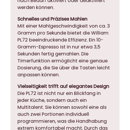
nach Bedarf aktiviert oder deaktiviert
i
werden können.
m
e
Schnelles und Präzises Mahlen
r
Mit einer Mahlgeschwindigkeit von ca. 3
M
Gramm pro Sekunde bietet die William
e
PL72 beeindruckende Effizienz. Ein 10-
n
Gramm-Espresso ist in nur etwa 3,5
g
Sekunden fertig gemahlen. Die
e
Timerfunktion ermöglicht eine genaue
Dosierung, die Sie über die Tasten leicht
anpassen können.
Vielseitigkeit trifft auf elegantes Design
Die PL72 ist nicht nur ein Blickfang in
jeder Küche, sondern auch ein
Multitalent. Sie können sowohl eine als
auch zwei Portionen individuell
programmieren, was die Handhabung
extrem komfortabel macht. Durch das