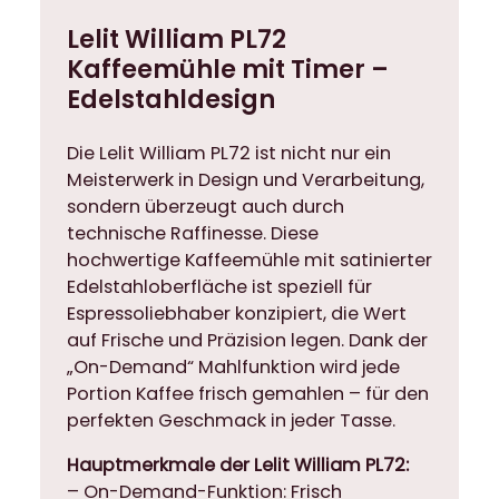
n
Lelit William PL72
d
Kaffeemühle mit Timer –
K
Edelstahldesign
a
f
f
Die Lelit William PL72 ist nicht nur ein
e
Meisterwerk in Design und Verarbeitung,
e
sondern überzeugt auch durch
m
technische Raffinesse. Diese
ü
hochwertige Kaffeemühle mit satinierter
h
Edelstahloberfläche ist speziell für
l
Espressoliebhaber konzipiert, die Wert
e
auf Frische und Präzision legen. Dank der
s
„On-Demand“ Mahlfunktion wird jede
a
Portion Kaffee frisch gemahlen – für den
t
perfekten Geschmack in jeder Tasse.
i
Hauptmerkmale der Lelit William PL72:
n
– On-Demand-Funktion: Frisch
i