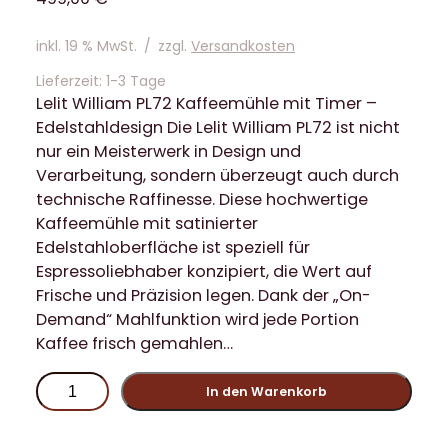
inkl. 19 % MwSt.
/
zzgl.
Versandkosten
Lieferzeit:
1-3 Tage
Lelit William PL72 Kaffeemühle mit Timer –
Edelstahldesign Die Lelit William PL72 ist nicht
nur ein Meisterwerk in Design und
Verarbeitung, sondern überzeugt auch durch
technische Raffinesse. Diese hochwertige
Kaffeemühle mit satinierter
Edelstahloberfläche ist speziell für
Espressoliebhaber konzipiert, die Wert auf
Frische und Präzision legen. Dank der „On-
Demand“ Mahlfunktion wird jede Portion
Kaffee frisch gemahlen…
L
In den Warenkorb
e
l