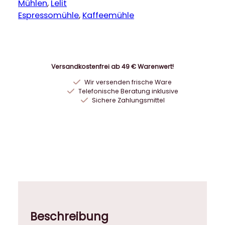
i
Mühlen
, 
Lelit
t
Espressomühle
, 
Kaffeemühle
W
i
l
l
Versandkostenfrei ab 49 € Warenwert!
i
Wir versenden frische Ware
a
Telefonische Beratung inklusive
m
Sichere Zahlungsmittel
P
L
7
2
O
n
D
e
m
Beschreibung
a