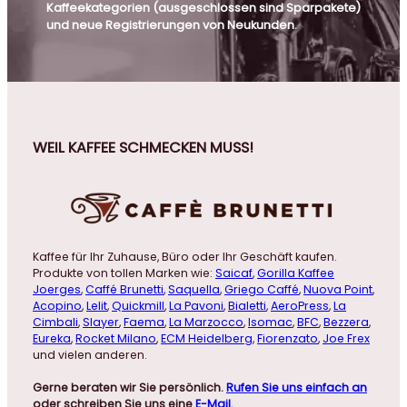
Kaffeekategorien (ausgeschlossen sind Sparpakete)
und neue Registrierungen von Neukunden.
WEIL KAFFEE SCHMECKEN MUSS!
Kaffee für Ihr Zuhause, Büro oder Ihr Geschäft kaufen.
Produkte von tollen Marken wie:
Saicaf
,
Gorilla Kaffee
Joerges
,
Caffé Brunetti
,
Saquella
,
Griego Caffé
,
Nuova Point
,
Acopino
,
Lelit
,
Quickmill
,
La Pavoni
,
Bialetti
,
AeroPress
,
La
Cimbali
,
Slayer
,
Faema
,
La Marzocco
,
Isomac
,
BFC
,
Bezzera
,
Eureka
,
Rocket Milano
,
ECM Heidelberg
,
Fiorenzato
,
Joe Frex
und vielen anderen.
Gerne beraten wir Sie persönlich.
Rufen Sie uns einfach an
oder schreiben Sie uns eine
E-Mail.