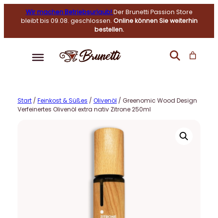
Wir machen Betriebsurlaub!
Der Brunetti Passion Store
bleibt bis 09.08. geschlossen.
Online können Sie weiterhin
bestellen.
Start
/
Feinkost & Süßes
/
Olivenöl
/ Greenomic Wood Design
Verfeinertes Olivenöl extra nativ Zitrone 250ml