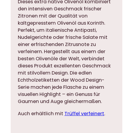
Dieses extra native Olivenöl kombiniert
i
den intensiven Geschmack frischer
n
Zitronen mit der Qualität von
e
kaltgepresstem Olivenöl aus Korinth.
r
Perfekt, um italienische Antipasti,
t
Nudelgerichte oder frische Salate mit
e
einer erfrischenden Zitrusnote zu
s
verfeinern. Hergestellt aus einem der
O
besten Olivenöle der Welt, verbindet
l
dieses Produkt exzellenten Geschmack
i
mit stilvollem Design. Die edlen
v
Echtholzetiketten der Wood Design-
e
Serie machen jede Flasche zu einem
n
visuellen Highlight – ein Genuss für
ö
Gaumen und Auge gleichermaßen.
l
e
Auch erhältlich mit
Trüffel verfeinert
.
x
t
r