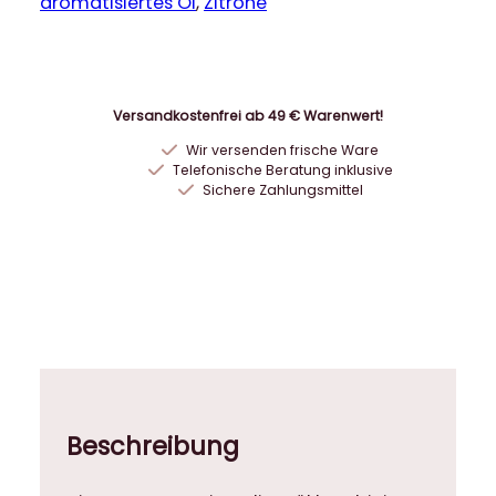
o
aromatisiertes Öl
, 
Zitrone
m
i
c
W
Versandkostenfrei ab 49 € Warenwert!
o
Wir versenden frische Ware
o
Telefonische Beratung inklusive
d
Sichere Zahlungsmittel
D
e
s
i
g
n
V
e
r
Beschreibung
f
e