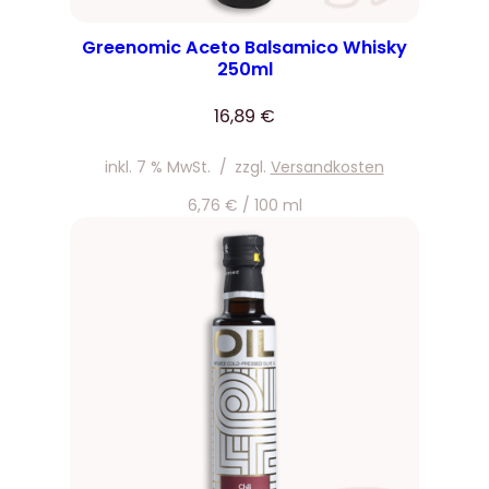
Greenomic Aceto Balsamico Whisky
250ml
16,89
€
inkl. 7 % MwSt.
/
zzgl.
Versandkosten
6,76
€
/
100
ml