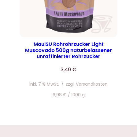
MauiSU Rohrohrzucker Light
Muscovado 500g naturbelassener
unraffinierter Rohrzucker
3,49
€
inkl. 7 % MwSt.
/
zzgl.
Versandkosten
6,98
€
/
1000
g