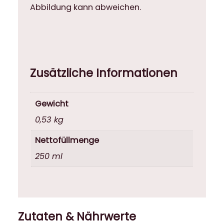
Abbildung kann abweichen.
a
n
a
t
i
v
Zusätzliche Informationen
Z
i
Gewicht
t
r
0,53 kg
o
Nettofüllmenge
n
e
250 ml
2
5
0
m
l
Zutaten & Nährwerte