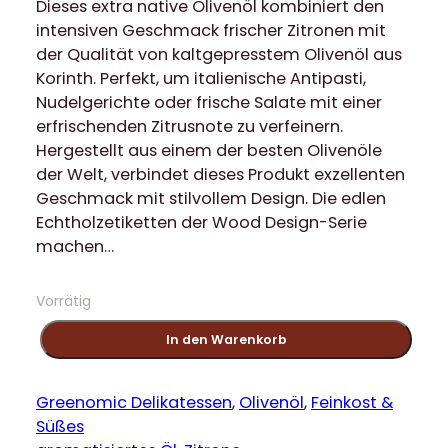
Dieses extra native Olivenöl kombiniert den
intensiven Geschmack frischer Zitronen mit
der Qualität von kaltgepresstem Olivenöl aus
Korinth. Perfekt, um italienische Antipasti,
Nudelgerichte oder frische Salate mit einer
erfrischenden Zitrusnote zu verfeinern.
Hergestellt aus einem der besten Olivenöle
der Welt, verbindet dieses Produkt exzellenten
Geschmack mit stilvollem Design. Die edlen
Echtholzetiketten der Wood Design-Serie
machen…
Vorrätig
G
In den Warenkorb
r
e
e
Greenomic Delikatessen
, 
Olivenöl
, 
Feinkost &
n
Süßes