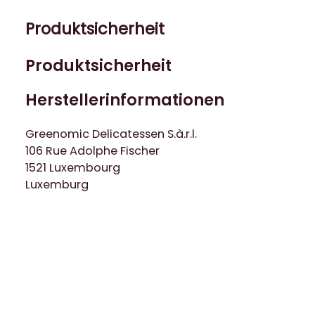
M
e
Produktsicherheit
n
g
Produktsicherheit
e
Herstellerinformationen
Greenomic Delicatessen S.à.r.l.
106 Rue Adolphe Fischer
1521 Luxembourg
Luxemburg