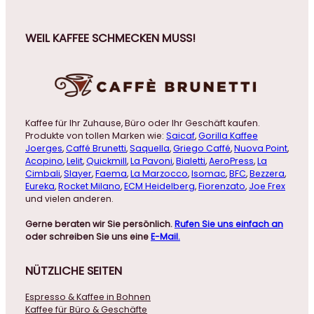
WEIL KAFFEE SCHMECKEN MUSS!
Kaffee für Ihr Zuhause, Büro oder Ihr Geschäft kaufen.
Produkte von tollen Marken wie:
Saicaf
,
Gorilla Kaffee
Joerges
,
Caffé Brunetti
,
Saquella
,
Griego Caffé
,
Nuova Point
,
Acopino
,
Lelit
,
Quickmill
,
La Pavoni
,
Bialetti
,
AeroPress
,
La
Cimbali
,
Slayer
,
Faema
,
La Marzocco
,
Isomac
,
BFC
,
Bezzera
,
Eureka
,
Rocket Milano
,
ECM Heidelberg
,
Fiorenzato
,
Joe Frex
und vielen anderen.
Gerne beraten wir Sie persönlich.
Rufen Sie uns einfach an
oder schreiben Sie uns eine
E-Mail.
NÜTZLICHE
SEITEN
Espresso & Kaffee in Bohnen
Kaffee für Büro & Geschäfte