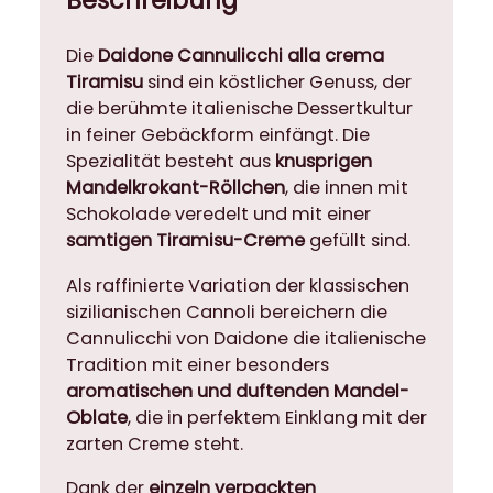
Beschreibung
c
r
Die
Daidone Cannulicchi alla crema
e
Tiramisu
sind ein köstlicher Genuss, der
m
die berühmte italienische Dessertkultur
a
in feiner Gebäckform einfängt. Die
T
Spezialität besteht aus
knusprigen
i
Mandelkrokant-Röllchen
, die innen mit
r
Schokolade veredelt und mit einer
a
samtigen Tiramisu-Creme
gefüllt sind.
m
i
Als raffinierte Variation der klassischen
s
sizilianischen Cannoli bereichern die
u
Cannulicchi von Daidone die italienische
3
Tradition mit einer besonders
7
aromatischen und duftenden Mandel-
,
Oblate
, die in perfektem Einklang mit der
5
zarten Creme steht.
g
M
Dank der
einzeln verpackten