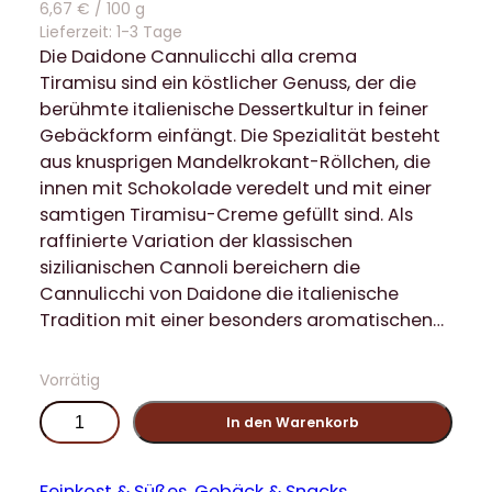
6,67
€
/
100
g
Lieferzeit:
1-3 Tage
Die Daidone Cannulicchi alla crema
Tiramisu sind ein köstlicher Genuss, der die
berühmte italienische Dessertkultur in feiner
Gebäckform einfängt. Die Spezialität besteht
aus knusprigen Mandelkrokant-Röllchen, die
innen mit Schokolade veredelt und mit einer
samtigen Tiramisu-Creme gefüllt sind. Als
raffinierte Variation der klassischen
sizilianischen Cannoli bereichern die
Cannulicchi von Daidone die italienische
Tradition mit einer besonders aromatischen…
Vorrätig
D
In den Warenkorb
a
i
d
Feinkost & Süßes
, 
Gebäck & Snacks
, 