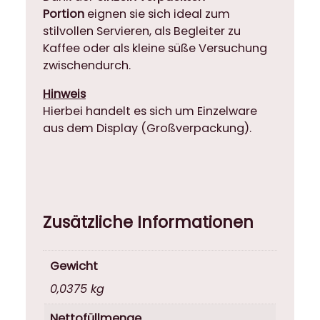
a
Portion
eignen sie sich ideal zum
n
stilvollen Servieren, als Begleiter zu
d
Kaffee oder als kleine süße Versuchung
e
zwischendurch.
l
Hinweis
k
Hierbei handelt es sich um Einzelware
r
aus dem Display (Großverpackung).
o
k
a
n
t
-
Zusätzliche Informationen
R
ö
Gewicht
l
l
0,0375 kg
c
Nettofüllmenge
h