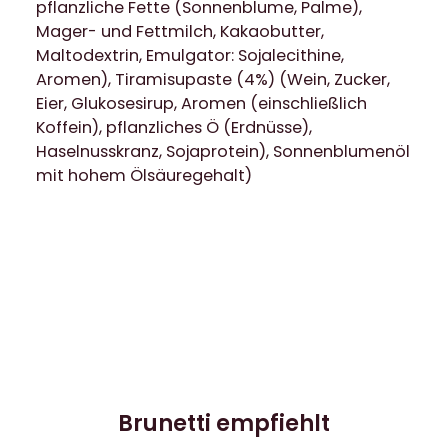
pflanzliche Fette (Sonnenblume, Palme),
e
Mager- und Fettmilch, Kakaobutter,
M
Maltodextrin, Emulgator: Sojalecithine,
e
Aromen), Tiramisupaste (4%) (Wein, Zucker,
n
Eier, Glukosesirup, Aromen (einschließlich
g
Koffein), pflanzliches Ö (Erdnüsse),
e
Haselnusskranz, Sojaprotein), Sonnenblumenöl
mit hohem Ölsäuregehalt)
Brunetti empfiehlt