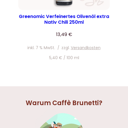
Greenomic Verfeinertes Olivenöl extra
Nativ Chili 250ml
13,49
€
inkl. 7 % MwSt.
/
zzgl.
Versandkosten
5,40
€
/
100
ml
Warum Caffè Brunetti?