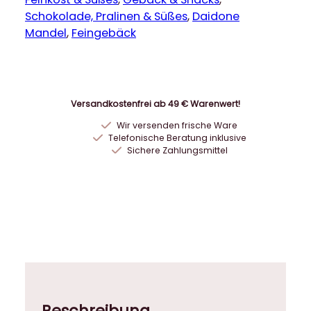
o
Schokolade, Pralinen & Süßes
, 
Daidone
n
Mandel
, 
Feingebäck
e
C
a
n
Versandkostenfrei ab 49 € Warenwert!
n
Wir versenden frische Ware
u
Telefonische Beratung inklusive
l
Sichere Zahlungsmittel
i
c
c
h
i
a
l
l
a