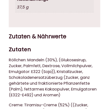
e
37,5 g
n
m
i
t
T
Zutaten & Nährwerte
i
r
Zutaten
a
m
Röllchen: Mandeln (30%), (Glukosesirup,
i
Zucker, Palmfett, Dextrose, Vollmilchpulver,
s
Emulgator: E322 (Soja)), Kristallzucker,
u
Schokoladenersatzüberzug (Zucker, ganz
-
gehärtete und fraktionierte Pflanzenfette
C
(Palm), fettarmes Kakaopulver, Emulgatoren
r
(E322-E492) und Aromen)
e
Creme: Tiramisu-Creme (52%) ((Zucker,
m