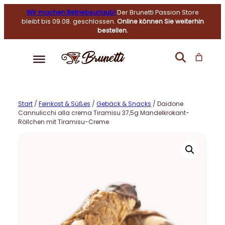
Wir machen Betriebsurlaub!
Der Brunetti Passion Store
bleibt bis 09.08. geschlossen.
Online können Sie weiterhin
bestellen.
Start
/
Feinkost & Süßes
/
Gebäck & Snacks
/ Daidone
Cannulicchi alla crema Tiramisu 37,5g Mandelkrokant-
Röllchen mit Tiramisu-Creme