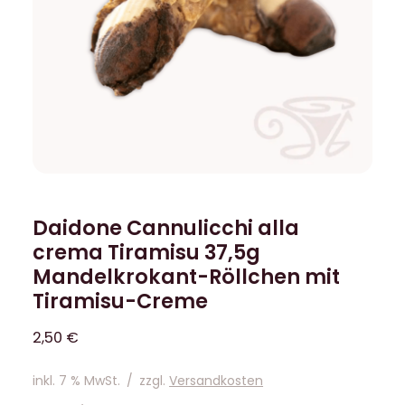
Daidone Cannulicchi alla
crema Tiramisu 37,5g
Mandelkrokant-Röllchen mit
Tiramisu-Creme
2,50
€
inkl. 7 % MwSt.
/
zzgl.
Versandkosten