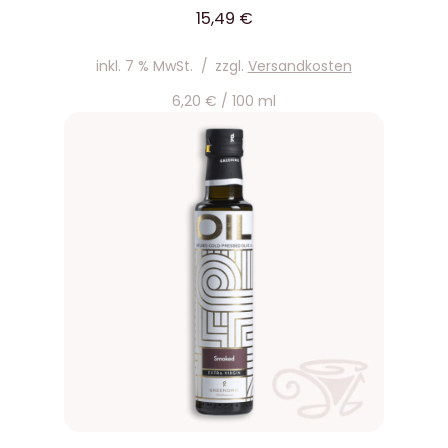
15,49
€
inkl. 7 % MwSt.
/
zzgl.
Versandkosten
6,20
€
/
100
ml