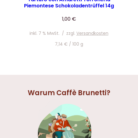
Piemontese Schokoladentrüffel 14g
1,00
€
inkl. 7 % MwSt.
/
zzgl.
Versandkosten
7,14
€
/
100
g
Warum Caffè Brunetti?