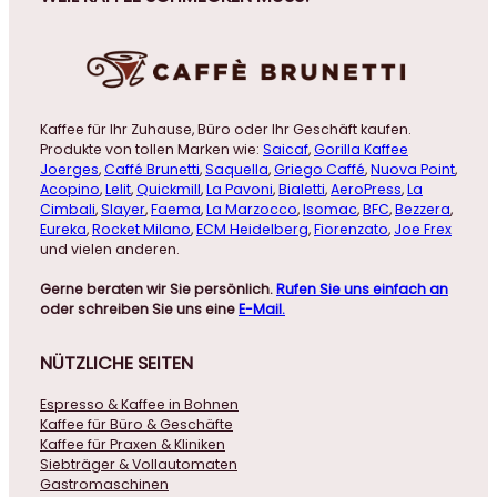
Kaffee für Ihr Zuhause, Büro oder Ihr Geschäft kaufen.
Produkte von tollen Marken wie:
Saicaf
,
Gorilla Kaffee
Joerges
,
Caffé Brunetti
,
Saquella
,
Griego Caffé
,
Nuova Point
,
Acopino
,
Lelit
,
Quickmill
,
La Pavoni
,
Bialetti
,
AeroPress
,
La
Cimbali
,
Slayer
,
Faema
,
La Marzocco
,
Isomac
,
BFC
,
Bezzera
,
Eureka
,
Rocket Milano
,
ECM Heidelberg
,
Fiorenzato
,
Joe Frex
und vielen anderen.
Gerne beraten wir Sie persönlich.
Rufen Sie uns einfach an
oder schreiben Sie uns eine
E-Mail.
NÜTZLICHE
SEITEN
Espresso & Kaffee in Bohnen
Kaffee für Büro & Geschäfte
Kaffee für Praxen & Kliniken
Siebträger & Vollautomaten
Gastromaschinen