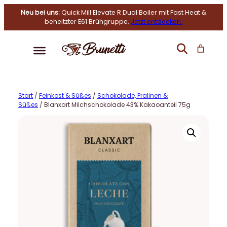
Neu bei uns:
Quick Mill Elevate R Dual Boiler mit Fast Heat &
beheitzter E61 Brühgruppe.
Jetzt entdecken.
Start
/
Feinkost & Süßes
/
Schokolade, Pralinen &
Süßes
/ Blanxart Milchschokolade 43% Kakaoanteil 75g