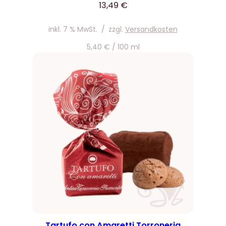
13,49
€
inkl. 7 % MwSt.
/
zzgl.
Versandkosten
5,40
€
/
100
ml
Tartufo con Amaretti Torroneria