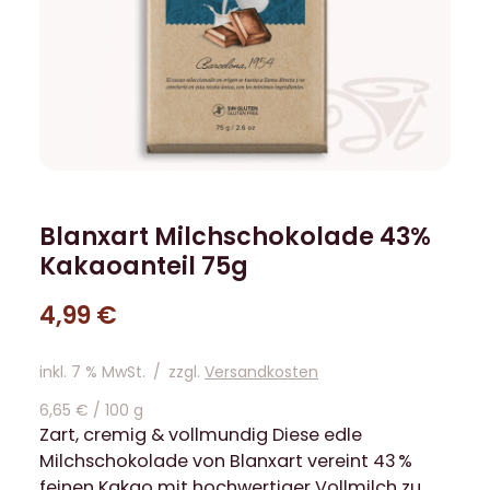
Blanxart Milchschokolade 43%
Kakaoanteil 75g
4,99
€
inkl. 7 % MwSt.
/
zzgl.
Versandkosten
6,65
€
/
100
g
Zart, cremig & vollmundig Diese edle
Milchschokolade von Blanxart vereint 43 %
feinen Kakao mit hochwertiger Vollmilch zu