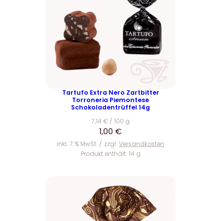
Tartufo Extra Nero Zartbitter
Torroneria Piemontese
Schokoladentrüffel 14g
7,14
€
/
100
g
1,00
€
inkl. 7 % MwSt.
zzgl.
Versandkosten
Produkt enthält: 14
g