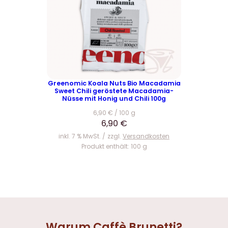
Greenomic Koala Nuts Bio Macadamia
Sweet Chili geröstete Macadamia-
Nüsse mit Honig und Chili 100g
6,90
€
/
100
g
6,90
€
inkl. 7 % MwSt.
zzgl.
Versandkosten
Produkt enthält: 100
g
Warum Caffè Brunetti?