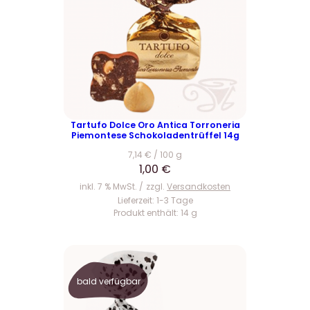
Tartufo Dolce Oro Antica Torroneria
Piemontese Schokoladentrüffel 14g
7,14
€
/
100
g
1,00
€
inkl. 7 % MwSt.
zzgl.
Versandkosten
Lieferzeit:
1-3 Tage
Produkt enthält: 14
g
bald verfügbar