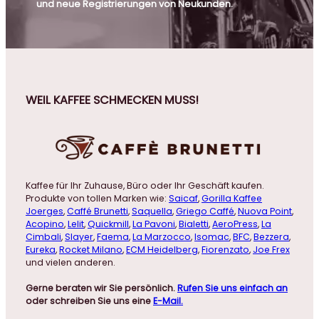
und neue Registrierungen von Neukunden.
WEIL KAFFEE SCHMECKEN MUSS!
Kaffee für Ihr Zuhause, Büro oder Ihr Geschäft kaufen.
Produkte von tollen Marken wie:
Saicaf
,
Gorilla Kaffee
Joerges
,
Caffé Brunetti
,
Saquella
,
Griego Caffé
,
Nuova Point
,
Acopino
,
Lelit
,
Quickmill
,
La Pavoni
,
Bialetti
,
AeroPress
,
La
Cimbali
,
Slayer
,
Faema
,
La Marzocco
,
Isomac
,
BFC
,
Bezzera
,
Eureka
,
Rocket Milano
,
ECM Heidelberg
,
Fiorenzato
,
Joe Frex
und vielen anderen.
Gerne beraten wir Sie persönlich.
Rufen Sie uns einfach an
oder schreiben Sie uns eine
E-Mail.