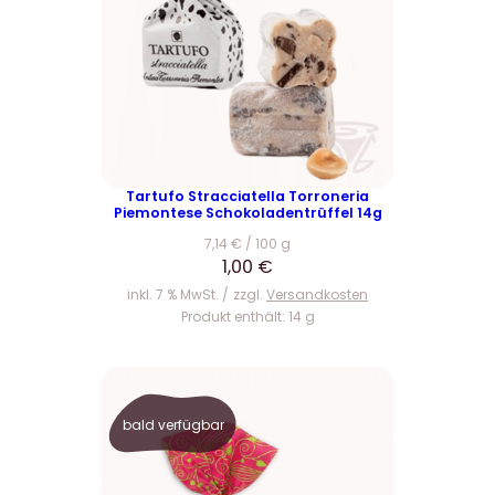
Tartufo Stracciatella Torroneria
Piemontese Schokoladentrüffel 14g
7,14
€
/
100
g
1,00
€
inkl. 7 % MwSt.
zzgl.
Versandkosten
Produkt enthält: 14
g
bald verfügbar