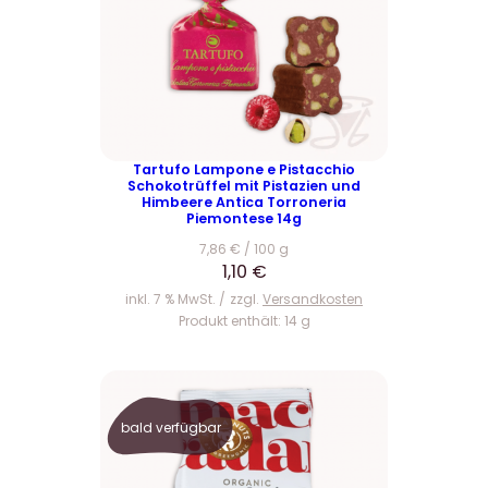
Tartufo Lampone e Pistacchio
Schokotrüffel mit Pistazien und
Himbeere Antica Torroneria
Piemontese 14g
7,86
€
/
100
g
1,10
€
inkl. 7 % MwSt.
zzgl.
Versandkosten
Produkt enthält: 14
g
bald verfügbar