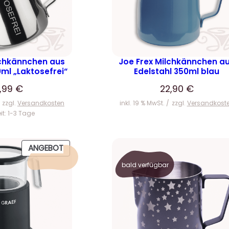
lchkännchen aus
Joe Frex Milchkännchen a
0ml „Laktosefrei“
Edelstahl 350ml blau
4,99
€
22,90
€
zzgl.
Versandkosten
inkl. 19 % MwSt.
zzgl.
Versandkost
eit:
1-3 Tage
P
ANGEBOT
R
bald verfügbar
O
D
U
K
T