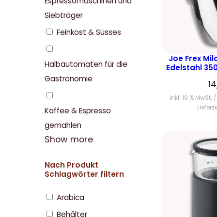
Espressomaschinen und
Siebträger
Feinkost & Süsses
Joe Frex Mi
Halbautomaten für die
Edelstahl 35
Gastronomie
1
inkl. 19 % MwSt.
Lieferz
Kaffee & Espresso
gemahlen
Show more
Nach Produkt
Schlagwörter filtern
Arabica
Behälter