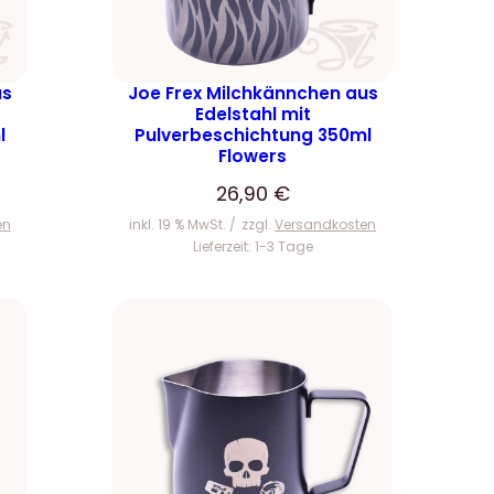
us
Joe Frex Milchkännchen aus
Edelstahl mit
l
Pulverbeschichtung 350ml
Flowers
26,90
€
en
inkl. 19 % MwSt.
zzgl.
Versandkosten
Lieferzeit:
1-3 Tage