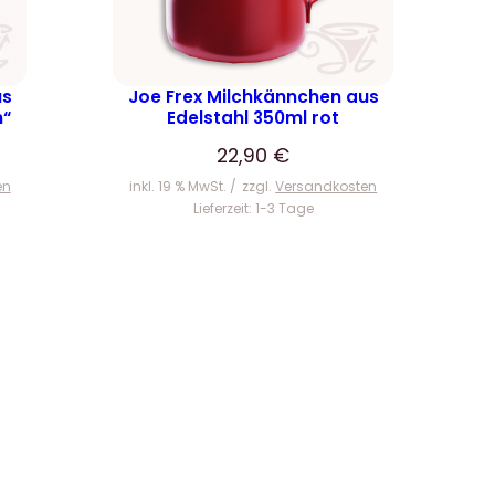
us
Joe Frex Milchkännchen aus
h“
Edelstahl 350ml rot
22,90
€
en
inkl. 19 % MwSt.
zzgl.
Versandkosten
Lieferzeit:
1-3 Tage