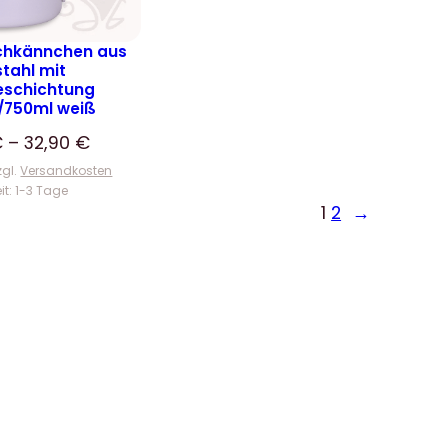
lchkännchen aus
stahl mit
eschichtung
/750ml weiß
€
–
32,90
€
zgl.
Versandkosten
eit:
1-3 Tage
1
2
→