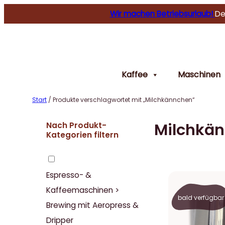
Wir machen Betriebsurlaub!
De
Kaffee
Maschinen
Start
/ Produkte verschlagwortet mit „Milchkännchen“
Milchkä
Nach Produkt-
Kategorien filtern
Espresso- &
Kaffeemaschinen >
bald verfügbar
Brewing mit Aeropress &
Dripper