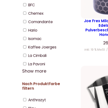
BFC
Chemex
Joe Frex Mi
Comandante
Edel
Pulverbesc
Hario
Hon
Isomac
2
Kaffee Joerges
inkl. 19 % MwSt.
La Cimbali
La Pavoni
Show more
Nach Produktfarbe
filtern
Anthrazyt