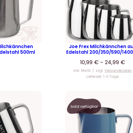
Milchkännchen
Joe Frex Milchkännchen a
Edelstahl 500ml
Edelstahl 200/350/590/140
10,99
€
–
24,99
€
inkl. MwSt.
zzgl.
Versandkosten
Lieferzeit:
1-3 Tage
bald verfügbar