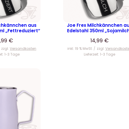
0
€
lchkännchen aus
Joe Frex Milchkännchen a
ml „Fettreduziert“
Edelstahl 350ml „Sojamilc
4,99
€
14,99
€
zzgl.
Versandkosten
inkl. 19 % MwSt.
zzgl.
Versandkost
eit:
1-3 Tage
Lieferzeit:
1-3 Tage