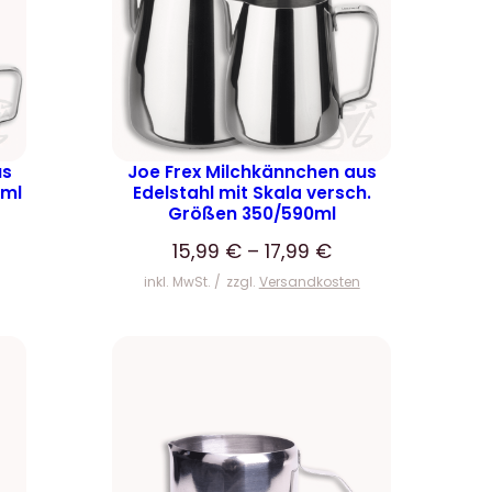
us
Joe Frex Milchkännchen aus
0ml
Edelstahl mit Skala versch.
Größen 350/590ml
15,99
€
–
17,99
€
inkl. MwSt.
zzgl.
Versandkosten