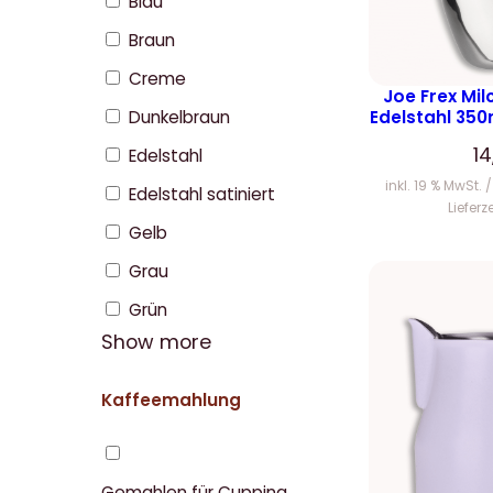
Blau
Braun
Creme
Joe Frex Mi
Edelstahl 350
Dunkelbraun
1
Edelstahl
inkl. 19 % MwSt.
Edelstahl satiniert
Lieferz
Gelb
Grau
Grün
Show more
Kaffeemahlung
Gemahlen für Cupping