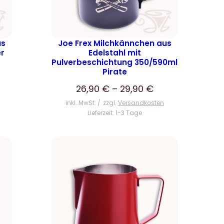
us
Joe Frex Milchkännchen aus
er
Edelstahl mit
Pulverbeschichtung 350/590ml
Pirate
26,90
€
–
29,90
€
inkl. MwSt.
zzgl.
Versandkosten
Lieferzeit:
1-3 Tage