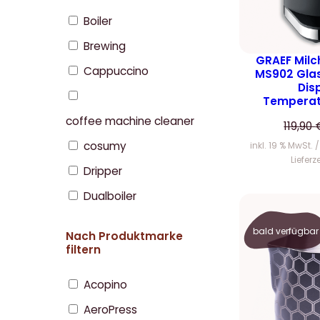
Boiler
Brewing
GRAEF Mil
Cappuccino
MS902 Gla
Dis
Temperat
coffee machine cleaner
119,90
cosumy
inkl. 19 % MwSt.
Lieferz
Dripper
Dualboiler
bald verfügbar
Nach Produktmarke
filtern
Acopino
AeroPress