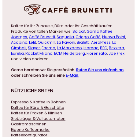
Kaffee für Ihr Zuhause, Büro oder Ihr Geschäft kaufen.
Produkte von tollen Marken wie:
Saicaf
,
Gorilla Kaffee
Joerges
,
Caffé Brunetti
,
Saquella
,
Griego Caffé
,
Nuova Point
,
Acopino
,
Lelit
,
Quickmill
,
La Pavoni
,
Bialetti
,
AeroPress
,
La
Cimbali
,
Slayer
,
Faema
,
La Marzocco
,
Isomac
,
BFC
,
Bezzera
,
Eureka
,
Rocket Milano
,
ECM Heidelberg
,
Fiorenzato
,
Joe Frex
und vielen anderen.
Gerne beraten wir Sie persönlich.
Rufen Sie uns einfach an
oder schreiben Sie uns eine
E-Mail.
NÜTZLICHE
SEITEN
Espresso & Kaffee in Bohnen
Kaffee für Büro & Geschäfte
Kaffee für Praxen & Kliniken
Siebträger & Vollautomaten
Gastromaschinen
Eigene Kaffeemarke
Kaffeekonfigurator