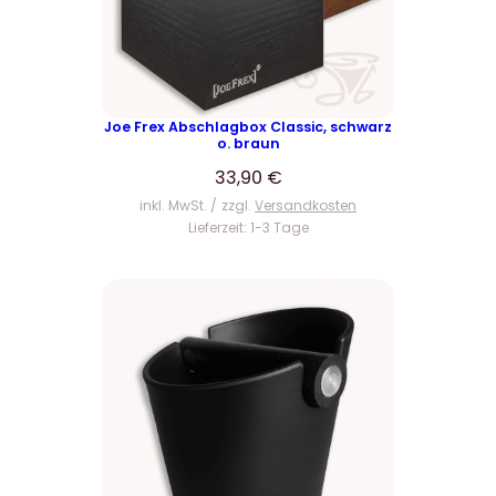
Joe Frex Abschlagbox Classic, schwarz
o. braun
33,90
€
inkl. MwSt.
zzgl.
Versandkosten
Lieferzeit:
1-3 Tage