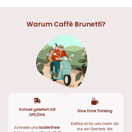
n
l
3
.
g
e
,
l
r
9
i
P
Warum Caffè Brunetti?
6
c
r
h
e
€
e
i
r
s
P
i
r
s
e
t
i
:
s
2
w
4
a
,
r
9
Schnell geliefert mit
Slow Drink Thinking
:
9
DPD/DHL
2
Kaffee ist für uns mehr als
6
€
Schnelle und
kostenfreie
nur ein Getränk. Wir