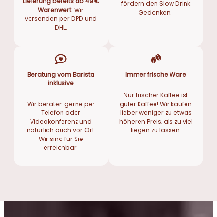
Lieferung bereits ab 49 €
fördern den Slow Drink
,
.
Warenwert
. Wir
Gedanken.
9
versenden per DPD und
9
DHL.
€
Beratung vom Barista
Immer frische Ware
inklusive
Nur frischer Kaffee ist
Wir beraten gerne per
guter Kaffee! Wir kaufen
Telefon oder
lieber weniger zu etwas
Videokonferenz und
höheren Preis, als zu viel
natürlich auch vor Ort.
liegen zu lassen.
Wir sind für Sie
erreichbar!