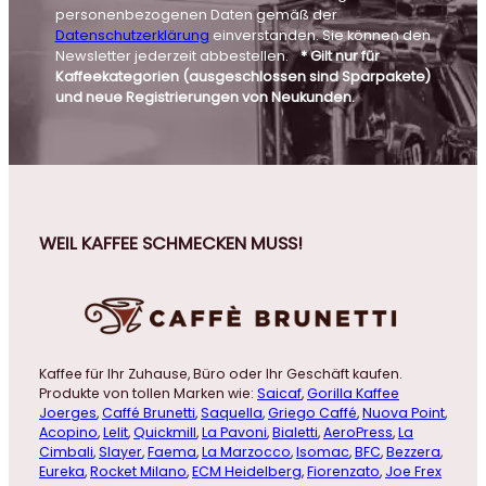
personenbezogenen Daten gemäß der
Datenschutzerklärung
einverstanden. Sie können den
Newsletter jederzeit abbestellen.
* Gilt nur für
Kaffeekategorien (ausgeschlossen sind Sparpakete)
und neue Registrierungen von Neukunden.
WEIL KAFFEE SCHMECKEN MUSS!
Kaffee für Ihr Zuhause, Büro oder Ihr Geschäft kaufen.
Produkte von tollen Marken wie:
Saicaf
,
Gorilla Kaffee
Joerges
,
Caffé Brunetti
,
Saquella
,
Griego Caffé
,
Nuova Point
,
Acopino
,
Lelit
,
Quickmill
,
La Pavoni
,
Bialetti
,
AeroPress
,
La
Cimbali
,
Slayer
,
Faema
,
La Marzocco
,
Isomac
,
BFC
,
Bezzera
,
Eureka
,
Rocket Milano
,
ECM Heidelberg
,
Fiorenzato
,
Joe Frex