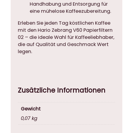
M
Handhabung und Entsorgung für
e
eine mühelose Kaffeezubereitung.
n
g
Erleben Sie jeden Tag köstlichen Kaffee
e
mit den Hario Zebrang V60 Papierfiltern
02 – die ideale Wahl für Kaffeeliebhaber,
die auf Qualität und Geschmack Wert
legen.
Zusätzliche Informationen
Gewicht
0,07 kg