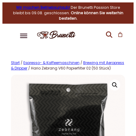
Wir machen Betriebsurlaub!
Der Brunetti Passion Store
bleibt bis 09.08. geschlossen.
Online können Sie weiterhin
bestellen.
Start
/
Espresso- & Kaffeemaschinen
/
Brewing mit Aeropress
& Dripper
/ Hario Zebrang V60 Papierfilter 02 (50 Stück)