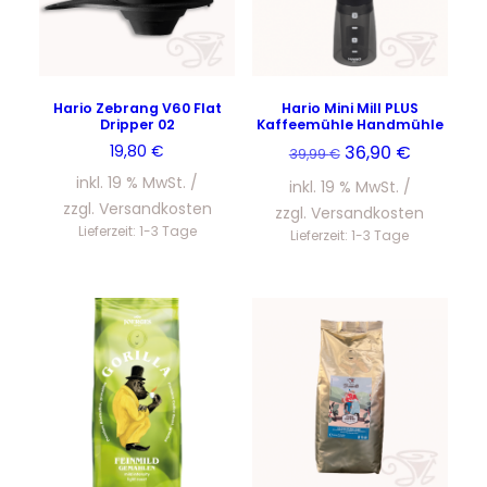
Hario Zebrang V60 Flat
Hario Mini Mill PLUS
Dripper 02
Kaffeemühle Handmühle
Ursprünglicher
Aktueller
19,80
€
36,90
€
39,99
€
Preis
Preis
inkl. 19 % MwSt.
inkl. 19 % MwSt.
war:
ist:
zzgl.
Versandkosten
zzgl.
Versandkosten
39,99 €
36,90 €.
Lieferzeit:
1-3 Tage
Lieferzeit:
1-3 Tage