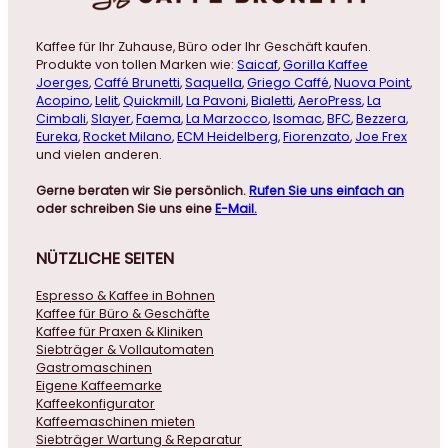
Kaffee für Ihr Zuhause, Büro oder Ihr Geschäft kaufen.
Produkte von tollen Marken wie:
Saicaf
,
Gorilla Kaffee
Joerges
,
Caffé Brunetti
,
Saquella
,
Griego Caffé
,
Nuova Point
,
Acopino
,
Lelit
,
Quickmill
,
La Pavoni
,
Bialetti
,
AeroPress
,
La
Cimbali
,
Slayer
,
Faema
,
La Marzocco
,
Isomac
,
BFC
,
Bezzera
,
Eureka
,
Rocket Milano
,
ECM Heidelberg
,
Fiorenzato
,
Joe Frex
und vielen anderen.
Gerne beraten wir Sie persönlich.
Rufen Sie uns einfach an
oder schreiben Sie uns eine
E-Mail.
NÜTZLICHE
SEITEN
Espresso & Kaffee in Bohnen
Kaffee für Büro & Geschäfte
Kaffee für Praxen & Kliniken
Siebträger & Vollautomaten
Gastromaschinen
Eigene Kaffeemarke
Kaffeekonfigurator
Kaffeemaschinen mieten
Siebträger Wartung & Reparatur