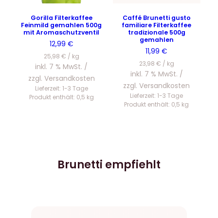
Gorilla Filterkaffee
Caffé Brunetti gusto
Feinmild gemahlen 500g
familiare Filterkaffee
mit Aromaschutzventil
tradizionale 500g
gemahlen
12,99
€
11,99
€
25,98
€
/
kg
23,98
€
/
kg
inkl. 7 % MwSt.
inkl. 7 % MwSt.
zzgl.
Versandkosten
zzgl.
Versandkosten
Lieferzeit:
1-3 Tage
Lieferzeit:
1-3 Tage
Produkt enthält: 0,5
kg
Produkt enthält: 0,5
kg
Brunetti empfiehlt