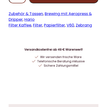
a
r
i
Zubehör & Tassen
, 
Brewing mit Aeropress &
o
Dripper
, 
Hario
Z
Filter Kaffee
, 
Filter
, 
Papierfilter
, 
V60
, 
Zebrang
e
b
r
a
Versandkostenfrei ab 49 € Warenwert!
n
Wir versenden frische Ware
g
Telefonische Beratung inklusive
V
Sichere Zahlungsmittel
6
0
P
a
p
i
e