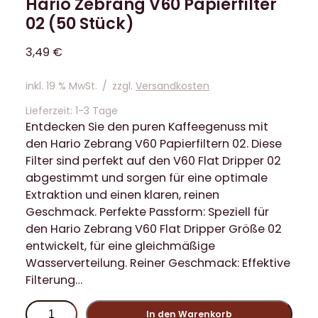
Hario Zebrang V60 Papierfilter
02 (50 Stück)
3,49
€
inkl. 19 % MwSt.
/
zzgl.
Versandkosten
Lieferzeit:
1-3 Tage
Entdecken Sie den puren Kaffeegenuss mit
den Hario Zebrang V60 Papierfiltern 02. Diese
Filter sind perfekt auf den V60 Flat Dripper 02
abgestimmt und sorgen für eine optimale
Extraktion und einen klaren, reinen
Geschmack. Perfekte Passform: Speziell für
den Hario Zebrang V60 Flat Dripper Größe 02
entwickelt, für eine gleichmäßige
Wasserverteilung. Reiner Geschmack: Effektive
Filterung…
H
In den Warenkorb