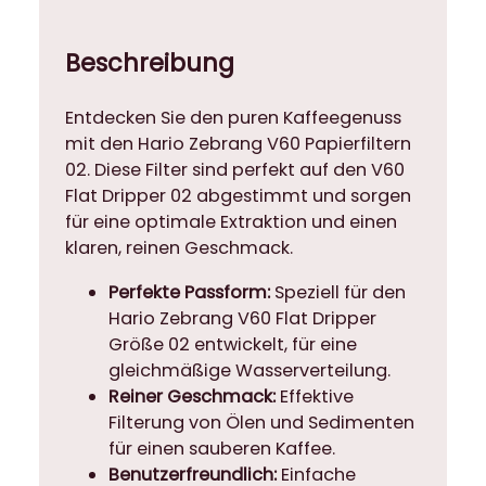
r
f
Beschreibung
i
l
Entdecken Sie den puren Kaffeegenuss
t
mit den Hario Zebrang V60 Papierfiltern
e
02. Diese Filter sind perfekt auf den V60
r
Flat Dripper 02 abgestimmt und sorgen
0
für eine optimale Extraktion und einen
2
klaren, reinen Geschmack.
(
5
Perfekte Passform:
Speziell für den
0
Hario Zebrang V60 Flat Dripper
S
Größe 02 entwickelt, für eine
t
gleichmäßige Wasserverteilung.
ü
Reiner Geschmack:
Effektive
c
Filterung von Ölen und Sedimenten
k
für einen sauberen Kaffee.
)
Benutzerfreundlich:
Einfache