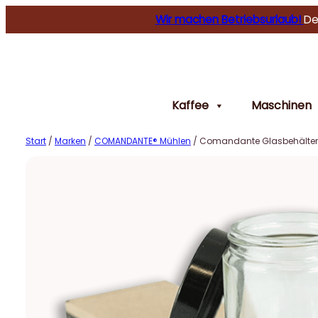
Wir machen Betriebsurlaub!
De
Kaffee
Maschinen
Start
/
Marken
/
COMANDANTE® Mühlen
/ Comandante Glasbehälter t