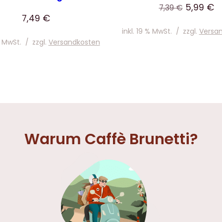
Ursprüng
Ak
5,99
€
7,39
€
7,49
€
Preis
Pr
inkl. 19 % MwSt.
/
zzgl.
Versa
war:
is
% MwSt.
/
zzgl.
Versandkosten
7,39 €
5,
Warum Caffè Brunetti?