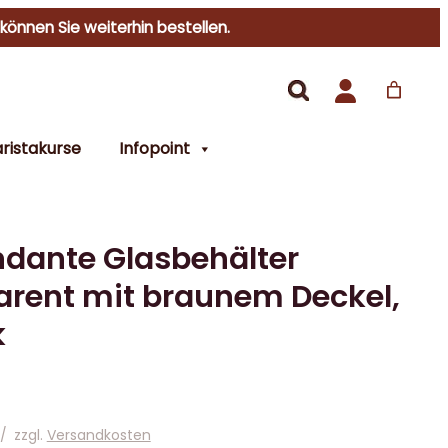
 können Sie weiterhin bestellen.
ristakurse
Infopoint
ante Glasbehälter
arent mit braunem Deckel,
k
/
zzgl.
Versandkosten