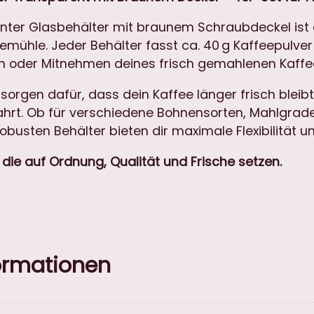
n
nter Glasbehälter mit braunem Schraubdeckel ist 
s
ühle. Jeder Behälter fasst ca. 40 g Kaffeepulver
p
n oder Mitnehmen deines frisch gemahlenen Kaffe
a
r
orgen dafür, dass dein Kaffee länger frisch bleib
e
rt. Ob für verschiedene Bohnensorten, Mahlgrade
n
obusten Behälter bieten dir maximale Flexibilität u
t
, die auf Ordnung, Qualität und Frische setzen.
m
i
t
b
r
a
formationen
u
n
e