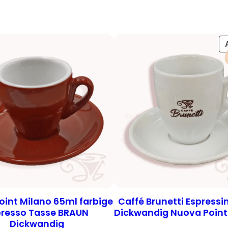
g
e
int Milano 65ml farbige
Caffé Brunetti Espressi
presso Tasse BRAUN
Dickwandig Nuova Point
Dickwandig