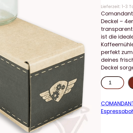
Lieferzeit:
1-3 T
Comandante
Deckel – 4er
transparent
ist die ide
Kaffeemühle.
perfekt zum
deines fris
Deckel sorge
C
o
m
a
COMANDANT
n
Espressobo
d
a