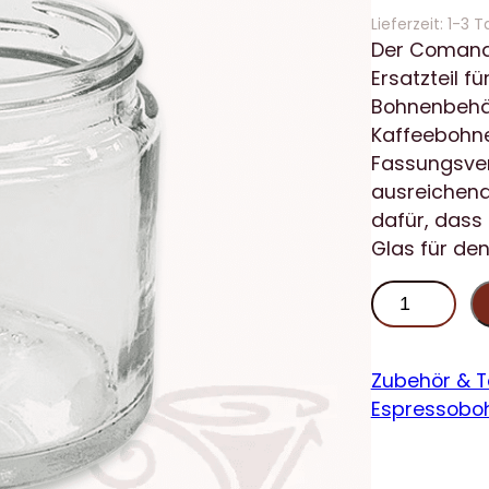
Lieferzeit:
1-3 T
Der Comanda
Ersatzteil 
Bohnenbehäl
Kaffeebohne
Fassungsve
ausreichend
dafür, dass 
Glas für den
C
o
m
a
Zubehör & 
n
Espressobo
d
a