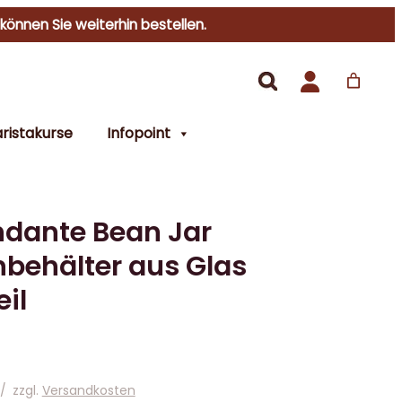
 können Sie weiterhin bestellen.
ristakurse
Infopoint
dante Bean Jar
behälter aus Glas
eil
/
zzgl.
Versandkosten