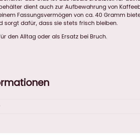
behälter dient auch zur Aufbewahrung von Kaffee
h
einem Fassungsvermögen von ca. 40 Gramm bietet 
ä
 sorgt dafür, dass sie stets frisch bleiben.
l
t
ür den Alltag oder als Ersatz bei Bruch.
e
r
a
u
s
formationen
G
l
a
s
g
E
r
s
a