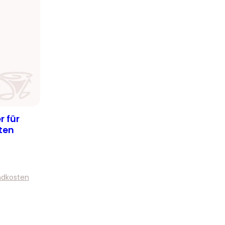
r für
ten
ndkosten