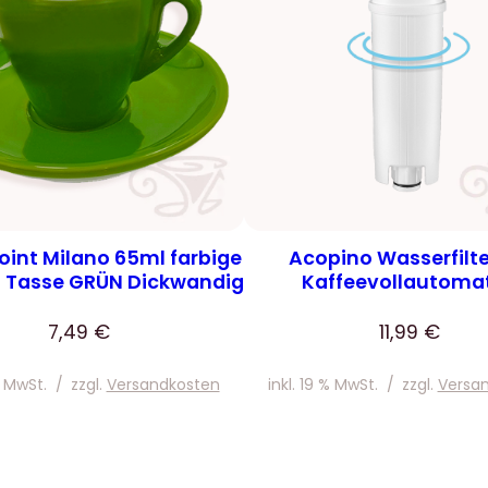
int Milano 65ml farbige
Acopino Wasserfilte
o Tasse GRÜN Dickwandig
Kaffeevollautoma
7,49
€
11,99
€
% MwSt.
/
zzgl.
Versandkosten
inkl. 19 % MwSt.
/
zzgl.
Versa