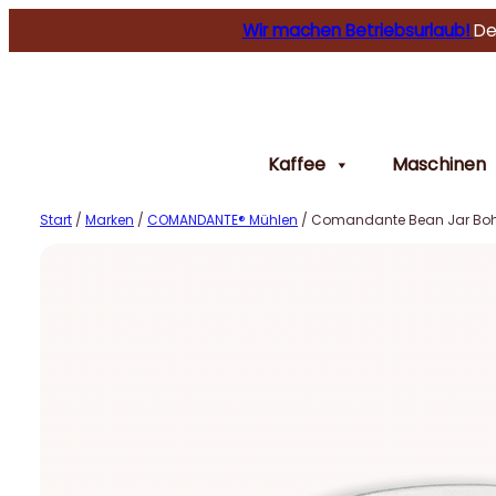
Wir machen Betriebsurlaub!
De
Kaffee
Maschinen
Start
/
Marken
/
COMANDANTE® Mühlen
/ Comandante Bean Jar Bohne