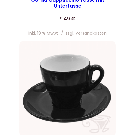
Untertasse
9,49
€
inkl. 19 % MwSt.
/
zzgl.
Versandkosten