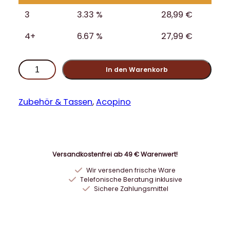
3
3.33 %
28,99
€
4+
6.67 %
27,99
€
A
In den Warenkorb
c
o
p
Zubehör & Tassen
, 
Acopino
i
n
o
W
Versandkostenfrei ab 49 € Warenwert!
a
Wir versenden frische Ware
s
Telefonische Beratung inklusive
s
Sichere Zahlungsmittel
e
r
f