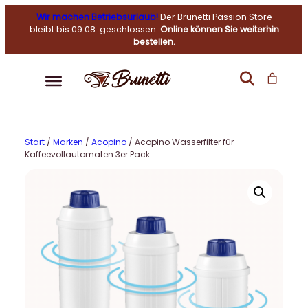
Wir machen Betriebsurlaub!
Der Brunetti Passion Store
bleibt bis 09.08. geschlossen.
Online können Sie weiterhin
bestellen.
Start
/
Marken
/
Acopino
/ Acopino Wasserfilter für
Kaffeevollautomaten 3er Pack