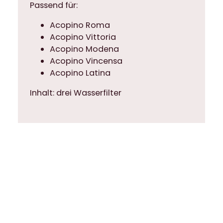
Passend für:
u
t
Acopino Roma
o
Acopino Vittoria
m
Acopino Modena
a
Acopino Vincensa
t
Acopino Latina
e
Inhalt: drei Wasserfilter
n
3
e
r
P
a
c
k
M
e
n