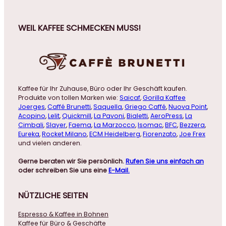
WEIL KAFFEE SCHMECKEN MUSS!
Kaffee für Ihr Zuhause, Büro oder Ihr Geschäft kaufen.
Produkte von tollen Marken wie:
Saicaf
,
Gorilla Kaffee
Joerges
,
Caffé Brunetti
,
Saquella
,
Griego Caffé
,
Nuova Point
,
Acopino
,
Lelit
,
Quickmill
,
La Pavoni
,
Bialetti
,
AeroPress
,
La
Cimbali
,
Slayer
,
Faema
,
La Marzocco
,
Isomac
,
BFC
,
Bezzera
,
Eureka
,
Rocket Milano
,
ECM Heidelberg
,
Fiorenzato
,
Joe Frex
und vielen anderen.
Gerne beraten wir Sie persönlich.
Rufen Sie uns einfach an
oder schreiben Sie uns eine
E-Mail.
NÜTZLICHE
SEITEN
Espresso & Kaffee in Bohnen
Kaffee für Büro & Geschäfte