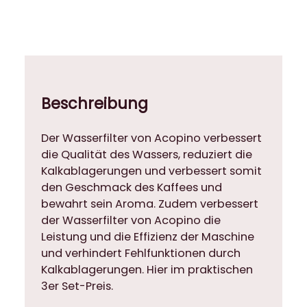
i
l
t
e
r
f
Beschreibung
ü
r
Der Wasserfilter von Acopino verbessert
K
die Qualität des Wassers, reduziert die
a
Kalkablagerungen und verbessert somit
f
den Geschmack des Kaffees und
f
bewahrt sein Aroma. Zudem verbessert
e
der Wasserfilter von Acopino die
e
Leistung und die Effizienz der Maschine
v
und verhindert Fehlfunktionen durch
o
Kalkablagerungen. Hier im praktischen
l
3er Set-Preis.
l
a