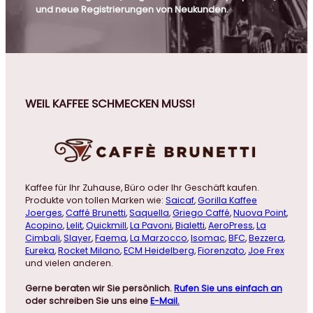
und neue Registrierungen von Neukunden.
WEIL KAFFEE SCHMECKEN MUSS!
Kaffee für Ihr Zuhause, Büro oder Ihr Geschäft kaufen.
Produkte von tollen Marken wie:
Saicaf
,
Gorilla Kaffee
Joerges
,
Caffé Brunetti
,
Saquella
,
Griego Caffé
,
Nuova Point
,
Acopino
,
Lelit
,
Quickmill
,
La Pavoni
,
Bialetti
,
AeroPress
,
La
Cimbali
,
Slayer
,
Faema
,
La Marzocco
,
Isomac
,
BFC
,
Bezzera
,
Eureka
,
Rocket Milano
,
ECM Heidelberg
,
Fiorenzato
,
Joe Frex
und vielen anderen.
Gerne beraten wir Sie persönlich.
Rufen Sie uns einfach an
oder schreiben Sie uns eine
E-Mail.