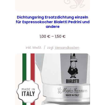
Dichtungsring Ersatzdichtung einzeln
für Espressokocher Bialetti Pedrini und
andere
1,00
€
–
1,50
€
inkl. MwSt.
/
zzgl.
Versandkosten