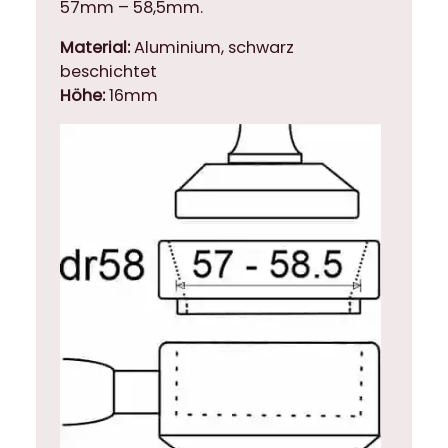
57mm – 58,5mm.
M
e
Material:
Aluminium, schwarz
n
beschichtet
g
Höhe:
16mm
e