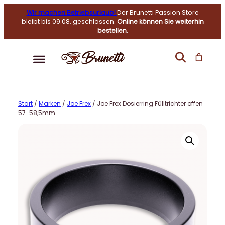
Wir machen Betriebsurlaub!
Der Brunetti Passion Store
bleibt bis 09.08. geschlossen.
Online können Sie weiterhin
bestellen.
Start
/
Marken
/
Joe Frex
/ Joe Frex Dosierring Fülltrichter offen
57-58,5mm