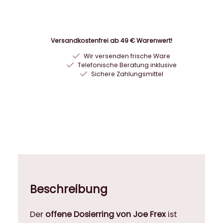
e
x
D
o
Versandkostenfrei ab 49 € Warenwert!
s
Wir versenden frische Ware
i
Telefonische Beratung inklusive
e
Sichere Zahlungsmittel
r
r
i
n
g
F
ü
l
l
Beschreibung
t
r
Der
offene Dosierring von Joe Frex
ist
i