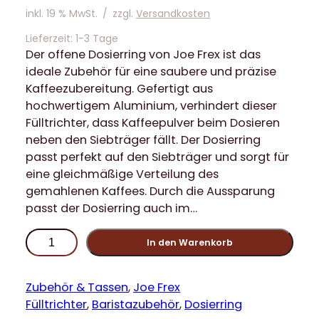
inkl. 19 % MwSt.
/
zzgl.
Versandkosten
Lieferzeit:
1-3 Tage
Der offene Dosierring von Joe Frex ist das
ideale Zubehör für eine saubere und präzise
Kaffeezubereitung. Gefertigt aus
hochwertigem Aluminium, verhindert dieser
Fülltrichter, dass Kaffeepulver beim Dosieren
neben den Siebträger fällt. Der Dosierring
passt perfekt auf den Siebträger und sorgt für
eine gleichmäßige Verteilung des
gemahlenen Kaffees. Durch die Aussparung
passt der Dosierring auch im…
J
In den Warenkorb
o
e
F
Zubehör & Tassen
, 
Joe Frex
r
Fülltrichter
, 
Baristazubehör
, 
Dosierring