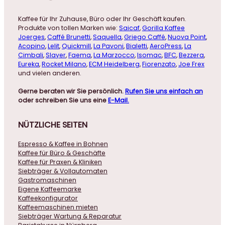
Kaffee für Ihr Zuhause, Büro oder Ihr Geschäft kaufen.
Produkte von tollen Marken wie:
Saicaf
,
Gorilla Kaffee
Joerges
,
Caffé Brunetti
,
Saquella
,
Griego Caffé
,
Nuova Point
,
Acopino
,
Lelit
,
Quickmill
,
La Pavoni
,
Bialetti
,
AeroPress
,
La
Cimbali
,
Slayer
,
Faema
,
La Marzocco
,
Isomac
,
BFC
,
Bezzera
,
Eureka
,
Rocket Milano
,
ECM Heidelberg
,
Fiorenzato
,
Joe Frex
und vielen anderen.
Gerne beraten wir Sie persönlich.
Rufen Sie uns einfach an
oder schreiben Sie uns eine
E-Mail.
NÜTZLICHE
SEITEN
Espresso & Kaffee in Bohnen
Kaffee für Büro & Geschäfte
Kaffee für Praxen & Kliniken
Siebträger & Vollautomaten
Gastromaschinen
Eigene Kaffeemarke
Kaffeekonfigurator
Kaffeemaschinen mieten
Siebträger Wartung & Reparatur