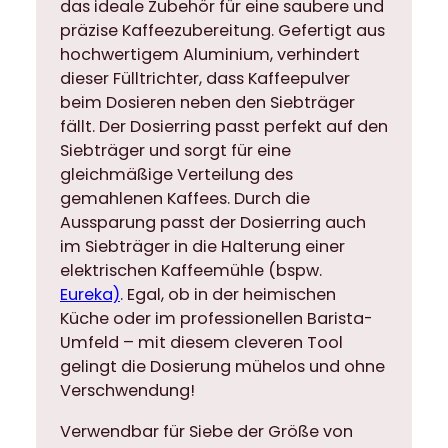
das ideale Zubehör für eine saubere und
c
präzise Kaffeezubereitung. Gefertigt aus
h
hochwertigem Aluminium, verhindert
t
dieser Fülltrichter, dass Kaffeepulver
e
beim Dosieren neben den Siebträger
r
fällt. Der Dosierring passt perfekt auf den
o
Siebträger und sorgt für eine
f
gleichmäßige Verteilung des
f
gemahlenen Kaffees. Durch die
e
Aussparung passt der Dosierring auch
n
im Siebträger in die Halterung einer
5
elektrischen Kaffeemühle (bspw.
7
Eureka)
. Egal, ob in der heimischen
-
Küche oder im professionellen Barista-
5
Umfeld – mit diesem cleveren Tool
8
gelingt die Dosierung mühelos und ohne
,
Verschwendung!
5
m
Verwendbar für Siebe der Größe von
m