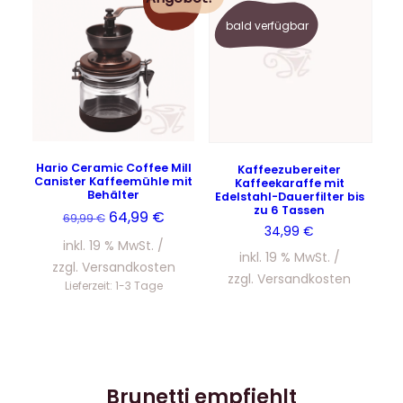
bald verfügbar
Hario Ceramic Coffee Mill
Kaffeezubereiter
Canister Kaffeemühle mit
Kaffeekaraffe mit
Behälter
Edelstahl-Dauerfilter bis
zu 6 Tassen
Ursprünglicher
Aktueller
64,99
€
69,99
€
34,99
€
Preis
Preis
inkl. 19 % MwSt.
war:
ist:
inkl. 19 % MwSt.
zzgl.
Versandkosten
69,99 €
64,99 €.
zzgl.
Versandkosten
Lieferzeit:
1-3 Tage
Brunetti empfiehlt