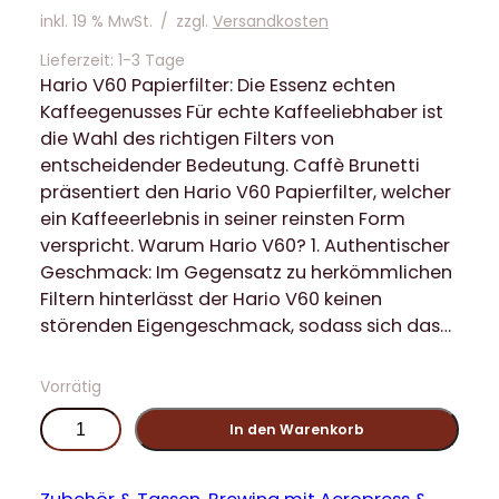
inkl. 19 % MwSt.
/
zzgl.
Versandkosten
Lieferzeit:
1-3 Tage
Hario V60 Papierfilter: Die Essenz echten
Kaffeegenusses Für echte Kaffeeliebhaber ist
die Wahl des richtigen Filters von
entscheidender Bedeutung. Caffè Brunetti
präsentiert den Hario V60 Papierfilter, welcher
ein Kaffeeerlebnis in seiner reinsten Form
verspricht. Warum Hario V60? 1. Authentischer
Geschmack: Im Gegensatz zu herkömmlichen
Filtern hinterlässt der Hario V60 keinen
störenden Eigengeschmack, sodass sich das…
Vorrätig
H
In den Warenkorb
a
r