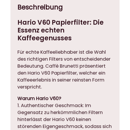
w
Beschreibung
e
i
Hario V60 Papierfilter: Die
ß
Essenz echten
f
Kaffeegenusses
ü
r
D
Für echte Kaffeeliebhaber ist die Wahl
r
des richtigen Filters von entscheidender
i
Bedeutung. Caffè Brunetti präsentiert
p
den Hario V60 Papierfilter, welcher ein
p
Kaffeeerlebnis in seiner reinsten Form
e
verspricht.
r
Warum Hario V60?
(
1. Authentischer Geschmack: Im
1
Gegensatz zu herkömmlichen Filtern
0
hinterlässt der Hario V60 keinen
0
störenden Eigengeschmack, sodass sich
S