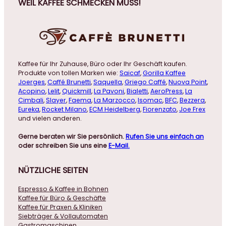
WEIL KAFFEE SCHMECKEN MUSS!
Kaffee für Ihr Zuhause, Büro oder Ihr Geschäft kaufen.
Produkte von tollen Marken wie:
Saicaf
,
Gorilla Kaffee
Joerges
,
Caffé Brunetti
,
Saquella
,
Griego Caffé
,
Nuova Point
,
Acopino
,
Lelit
,
Quickmill
,
La Pavoni
,
Bialetti
,
AeroPress
,
La
Cimbali
,
Slayer
,
Faema
,
La Marzocco
,
Isomac
,
BFC
,
Bezzera
,
Eureka
,
Rocket Milano
,
ECM Heidelberg
,
Fiorenzato
,
Joe Frex
und vielen anderen.
Gerne beraten wir Sie persönlich.
Rufen Sie uns einfach an
oder schreiben Sie uns eine
E-Mail.
NÜTZLICHE
SEITEN
Espresso & Kaffee in Bohnen
Kaffee für Büro & Geschäfte
Kaffee für Praxen & Kliniken
Siebträger & Vollautomaten
Gastromaschinen