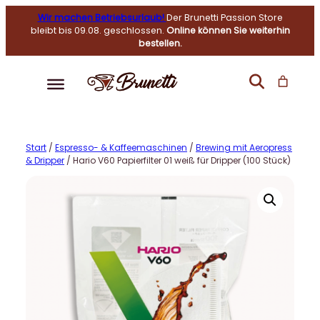
Wir machen Betriebsurlaub!
Der Brunetti Passion Store
bleibt bis 09.08. geschlossen.
Online können Sie weiterhin
bestellen.
Start
/
Espresso- & Kaffeemaschinen
/
Brewing mit Aeropress
& Dripper
/ Hario V60 Papierfilter 01 weiß für Dripper (100 Stück)