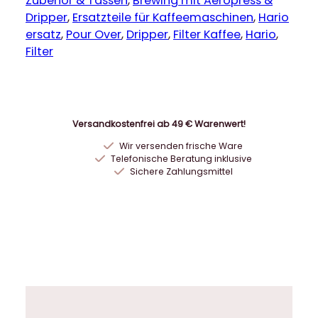
i
Zubehör & Tassen
, 
Brewing mit Aeropress &
o
Dripper
, 
Ersatzteile für Kaffeemaschinen
, 
Hario
V
ersatz
, 
Pour Over
, 
Dripper
, 
Filter Kaffee
, 
Hario
, 
6
Filter
0
P
a
p
Versandkostenfrei ab 49 € Warenwert!
i
Wir versenden frische Ware
e
Telefonische Beratung inklusive
r
Sichere Zahlungsmittel
f
i
l
t
e
r
0
1