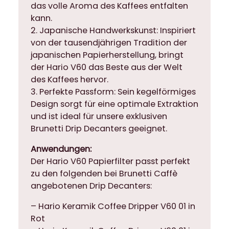
das volle Aroma des Kaffees entfalten
t
kann.
ü
2. Japanische Handwerkskunst: Inspiriert
c
von der tausendjährigen Tradition der
k
japanischen Papierherstellung, bringt
)
der Hario V60 das Beste aus der Welt
M
des Kaffees hervor.
e
3. Perfekte Passform: Sein kegelförmiges
n
Design sorgt für eine optimale Extraktion
g
und ist ideal für unsere exklusiven
e
Brunetti Drip Decanters geeignet.
Anwendungen:
Der Hario V60 Papierfilter passt perfekt
zu den folgenden bei Brunetti Caffè
angebotenen Drip Decanters:
– Hario Keramik Coffee Dripper V60 01 in
Rot