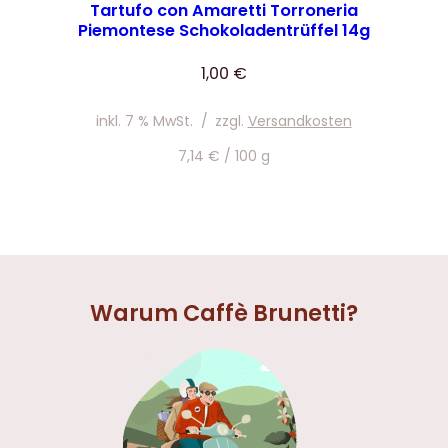
Tartufo con Amaretti Torroneria
Piemontese Schokoladentrüffel 14g
1,00
€
inkl. 7 % MwSt.
/
zzgl.
Versandkosten
7,14
€
/
100
g
Warum Caffè Brunetti?