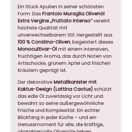
i
Ein Stück Apulien in seiner schönsten
v
Form: Das
Frantoio Muraglia Olivenöl
e
Extra Vergine „Fruttato Intenso“
vereint
n
höchste Qualität mit
ö
unverwechselbarem Stil. Hergestellt aus
l
100 % Coratina-Oliven
, begeistert dieses
E
Monocultivar-Öl
mit einem intensiven,
x
fruchtigen Aroma, das durch Noten von
t
Artischocke, grünem Apfel und frischen
r
Kräutern geprägt ist.
a
2
Der dekorative
Metallkanister mit
5
Kaktus-Design (Lattina Cactus)
schützt
0
das edle Öl zuverlässig vor Licht und
m
bewahrt so seine außergewöhnliche
l
Frische und Komplexität. Ein echter
f
Blickfang in jeder Küche – und ein
r
Genussmoment für alle, die kräftige,
u
charaktervolle Olivenöle lieben.