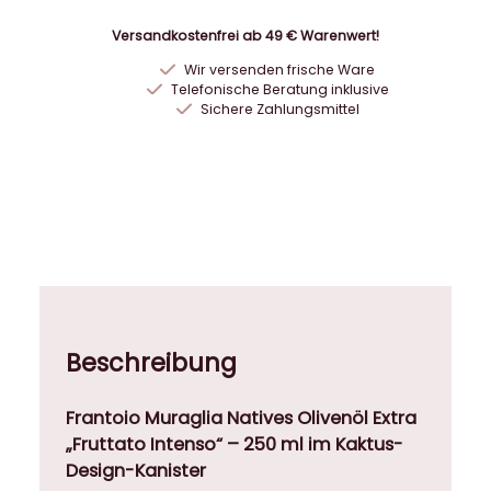
i
o
Versandkostenfrei ab 49 € Warenwert!
M
Wir versenden frische Ware
u
Telefonische Beratung inklusive
r
Sichere Zahlungsmittel
a
g
l
i
a
N
a
t
i
Beschreibung
v
e
Frantoio Muraglia Natives Olivenöl Extra
s
„Fruttato Intenso“ – 250 ml im Kaktus-
O
Design-Kanister
l