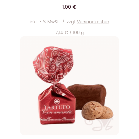
1,00
€
inkl. 7 % MwSt.
/
zzgl.
Versandkosten
7,14
€
/
100
g