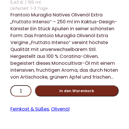
5,40
€
/
100
ml
Lieferzeit:
1-3 Tage
Frantoio Muraglia Natives Olivenöl Extra
„Fruttato Intenso“ – 250 ml im Kaktus-Design-
Kanister Ein Stück Apulien in seiner schönsten
Form: Das Frantoio Muraglia Olivenöl Extra
Vergine „Fruttato Intenso“ vereint höchste
Qualität mit unverwechselbarem Stil.
Hergestellt aus 100 % Coratina-Oliven,
begeistert dieses Monocultivar-Öl mit einem
intensiven, fruchtigen Aroma, das durch Noten
von Artischocke, grünem Apfel und frischen…
F
In den Warenkorb
r
a
n
Feinkost & Süßes
, 
Olivenöl
t
o