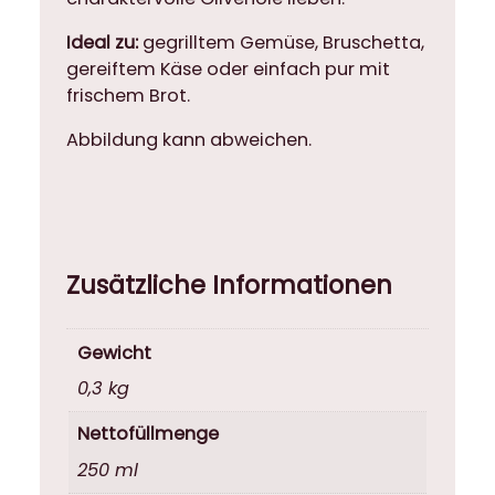
c
Ideal zu:
gegrilltem Gemüse, Bruschetta,
h
gereiftem Käse oder einfach pur mit
t
frischem Brot.
i
g
Abbildung kann abweichen.
i
n
t
e
n
Zusätzliche Informationen
s
i
v
Gewicht
e
0,3 kg
s
O
Nettofüllmenge
l
250 ml
i