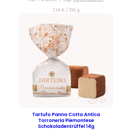
7,14
€
/
100
g
Tartufo Panna Cotta Antica
Torroneria Piemontese
Schokoladentrüffel 14g