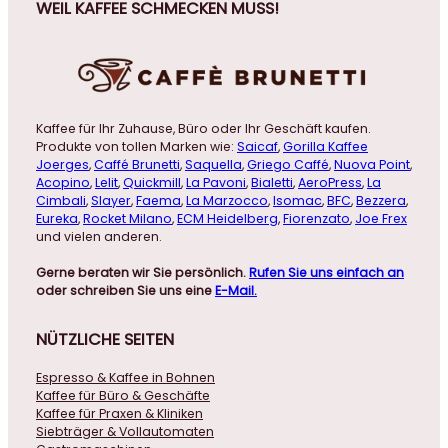
WEIL KAFFEE SCHMECKEN MUSS!
Kaffee für Ihr Zuhause, Büro oder Ihr Geschäft kaufen.
Produkte von tollen Marken wie:
Saicaf
,
Gorilla Kaffee
Joerges
,
Caffé Brunetti
,
Saquella
,
Griego Caffé
,
Nuova Point
,
Acopino
,
Lelit
,
Quickmill
,
La Pavoni
,
Bialetti
,
AeroPress
,
La
Cimbali
,
Slayer
,
Faema
,
La Marzocco
,
Isomac
,
BFC
,
Bezzera
,
Eureka
,
Rocket Milano
,
ECM Heidelberg
,
Fiorenzato
,
Joe Frex
und vielen anderen.
Gerne beraten wir Sie persönlich.
Rufen Sie uns einfach an
oder schreiben Sie uns eine
E-Mail.
NÜTZLICHE
SEITEN
Espresso & Kaffee in Bohnen
Kaffee für Büro & Geschäfte
Kaffee für Praxen & Kliniken
Siebträger & Vollautomaten