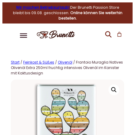
Wir machen Betriebsurlaub!
Der Brunetti Passion Store
bleibt bis 09.08. geschlossen.
Online können Sie weiterhin
bestellen.
Start
/
Feinkost & Süßes
/
Olivenöl
/ Frantoio Muraglia Natives
Olivenöl Extra 250ml fruchtig intensives Olivenöl im Kanister
mit Kaktusdesign