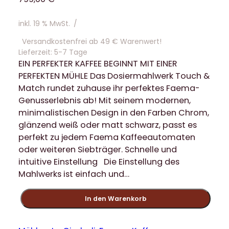
inkl. 19 % MwSt.
/
Versandkostenfrei ab 49 € Warenwert!
Lieferzeit:
5-7 Tage
EIN PERFEKTER KAFFEE BEGINNT MIT EINER
PERFEKTEN MÜHLE Das Dosiermahlwerk Touch &
Match rundet zuhause ihr perfektes Faema-
Genusserlebnis ab! Mit seinem modernen,
minimalistischen Design in den Farben Chrom,
glänzend weiß oder matt schwarz, passt es
perfekt zu jedem Faema Kaffeeautomaten
oder weiteren Siebträger. Schnelle und
intuitive Einstellung Die Einstellung des
Mahlwerks ist einfach und…
F
In den Warenkorb
a
e