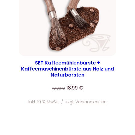
SET Kaffeemühlenbürste +
Kaffeemaschinenbürste aus Holz und
Naturborsten
Ursprünglicher
Aktueller
18,99
€
19,99
€
Preis
Preis
war:
ist:
inkl. 19 % MwSt.
/
zzgl.
Versandkosten
19,99 €
18,99 €.