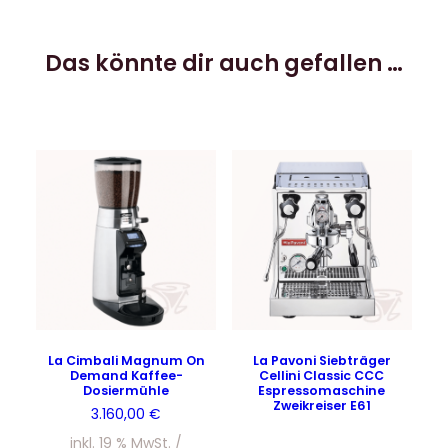
Das könnte dir auch gefallen …
La Cimbali Magnum On
La Pavoni Siebträger
Demand Kaffee-
Cellini Classic CCC
Dosiermühle
Espressomaschine
Zweikreiser E61
3.160,00
€
inkl. 19 % MwSt.