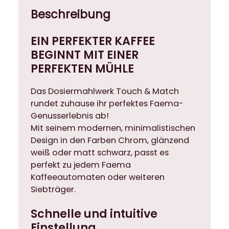
e
Beschreibung
T
o
EIN PERFEKTER KAFFEE
u
BEGINNT MIT EINER
c
PERFEKTEN MÜHLE
h
&
Das Dosiermahlwerk Touch & Match
M
rundet zuhause ihr perfektes Faema-
a
Genusserlebnis ab!
t
Mit seinem modernen, minimalistischen
c
Design in den Farben Chrom, glänzend
h
weiß oder matt schwarz, passt es
w
perfekt zu jedem Faema
e
Kaffeeautomaten oder weiteren
i
Siebträger.
s
s
Schnelle und intuitive
(
Einstellung
L