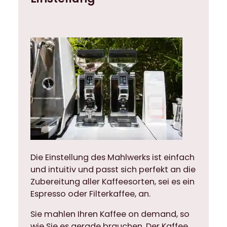
a
C
i
m
b
a
l
i
G
2
0
)
M
Die Einstellung des Mahlwerks ist einfach
e
und intuitiv und passt sich perfekt an die
n
Zubereitung aller Kaffeesorten, sei es ein
g
Espresso oder Filterkaffee, an.
e
Sie mahlen Ihren Kaffee on demand, so
wie Sie es gerade brauchen. Der Kaffee