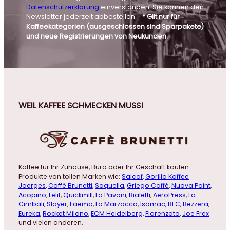
Datenschutzerklärung
einverstanden. Sie können den
Newsletter jederzeit abbestellen.
* Gilt nur für
Kaffeekategorien (ausgeschlossen sind Sparpakete)
und neue Registrierungen von Neukunden.
WEIL KAFFEE SCHMECKEN MUSS!
Kaffee für Ihr Zuhause, Büro oder Ihr Geschäft kaufen.
Produkte von tollen Marken wie:
Saicaf
,
Gorilla Kaffee
Joerges
,
Caffé Brunetti
,
Saquella
,
Griego Caffé
,
Nuova Point
,
Acopino
,
Lelit
,
Quickmill
,
La Pavoni
,
Bialetti
,
AeroPress
,
La
Cimbali
,
Slayer
,
Faema
,
La Marzocco
,
Isomac
,
BFC
,
Bezzera
,
Eureka
,
Rocket Milano
,
ECM Heidelberg
,
Fiorenzato
,
Joe Frex
und vielen anderen.