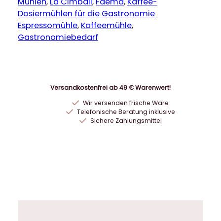
m
Mühlen
, 
La Cimbali
, 
Faema
, 
Kaffee-
a
Dosiermühlen für die Gastronomie
B
Espressomühle
, 
Kaffeemühle
, 
a
Gastronomiebedarf
r
i
s
t
Versandkostenfrei ab 49 € Warenwert!
a
Wir versenden frische Ware
K
Telefonische Beratung inklusive
a
Sichere Zahlungsmittel
f
f
e
e
m
ü
h
l