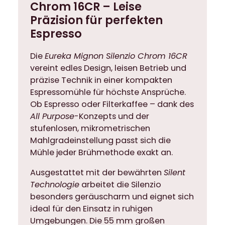
Chrom 16CR – Leise
6
Präzision für perfekten
C
R
Espresso
K
a
Die
Eureka Mignon Silenzio Chrom 16CR
f
vereint edles Design, leisen Betrieb und
f
präzise Technik in einer kompakten
e
Espressomühle für höchste Ansprüche.
e
Ob Espresso oder Filterkaffee – dank des
m
All Purpose
-Konzepts und der
ü
stufenlosen, mikrometrischen
h
Mahlgradeinstellung passt sich die
l
Mühle jeder Brühmethode exakt an.
e
Ausgestattet mit der bewährten
Silent
E
Technologie
arbeitet die Silenzio
s
besonders geräuscharm und eignet sich
p
ideal für den Einsatz in ruhigen
r
Umgebungen. Die 55 mm großen
e