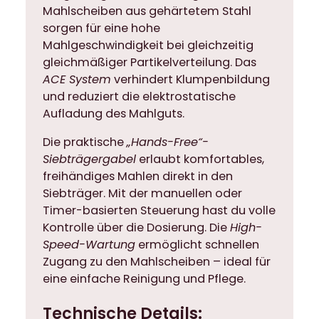
Mahlscheiben aus gehärtetem Stahl
s
sorgen für eine hohe
s
Mahlgeschwindigkeit bei gleichzeitig
o
gleichmäßiger Partikelverteilung. Das
m
ACE System
verhindert Klumpenbildung
ü
und reduziert die elektrostatische
h
Aufladung des Mahlguts.
l
e
Die praktische
„Hands-Free“-
S
Siebträgergabel
erlaubt komfortables,
i
freihändiges Mahlen direkt in den
l
Siebträger. Mit der manuellen oder
e
Timer-basierten Steuerung hast du volle
n
Kontrolle über die Dosierung. Die
High-
t
Speed-Wartung
ermöglicht schnellen
-
Zugang zu den Mahlscheiben – ideal für
T
eine einfache Reinigung und Pflege.
e
c
Technische Details: