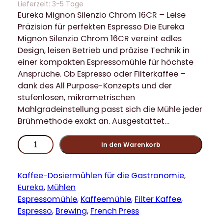
Lieferzeit:
3-5 Tage
Eureka Mignon Silenzio Chrom 16CR – Leise
Präzision für perfekten Espresso Die Eureka
Mignon Silenzio Chrom 16CR vereint edles
Design, leisen Betrieb und präzise Technik in
einer kompakten Espressomühle für höchste
Ansprüche. Ob Espresso oder Filterkaffee –
dank des All Purpose-Konzepts und der
stufenlosen, mikrometrischen
Mahlgradeinstellung passt sich die Mühle jeder
Brühmethode exakt an. Ausgestattet…
E
In den Warenkorb
u
r
e
Kaffee-Dosiermühlen für die Gastronomie
, 
k
Eureka
, 
Mühlen
a
Espressomühle
, 
Kaffeemühle
, 
Filter Kaffee
, 
M
Espresso
, 
Brewing
, 
French Press