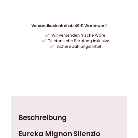
i
g
n
o
Versandkostenfrei ab 49 € Warenwert!
n
Wir versenden frische Ware
S
Telefonische Beratung inklusive
i
Sichere Zahlungsmittel
l
e
n
z
i
o
C
h
r
Beschreibung
o
m
Eureka Mignon Silenzio
1