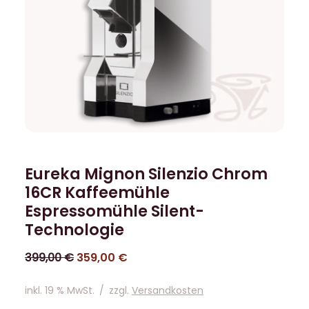
Eureka Mignon Silenzio Chrom
16CR Kaffeemühle
Espressomühle Silent-
Technologie
399,00
€
359,00
€
inkl. 19 % MwSt.
/
zzgl.
Versandkosten