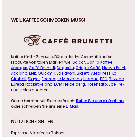
WEIL KAFFEE SCHMECKEN MUSS!
Kaffee für Ihr Zuhause, Büro oder Ihr Geschäft kaufen.
Produkte von tollen Marken wie:
Saicaf
,
Gorilla Kaffee
Joerges
,
Caffé Brunetti
,
Saquella
,
Griego Caffé
,
Nuova Point
,
Acopino
,
Lelit
,
Quickmill
,
La Pavoni
,
Bialetti
,
AeroPress
,
La
Cimbali
,
Slayer
,
Faema
,
La Marzocco
,
Isomac
,
BFC
,
Bezzera
,
Eureka
,
Rocket Milano
,
ECM Heidelberg
,
Fiorenzato
,
Joe Frex
und vielen anderen.
Gerne beraten wir Sie persönlich.
Rufen Sie uns einfach an
oder schreiben Sie uns eine
E-Mail.
NÜTZLICHE
SEITEN
Espresso & Kaffee in Bohnen