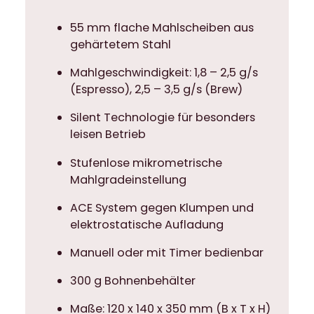
h
n
55 mm flache Mahlscheiben aus
o
gehärtetem Stahl
l
o
Mahlgeschwindigkeit: 1,8 – 2,5 g/s
g
(Espresso), 2,5 – 3,5 g/s (Brew)
i
Silent Technologie für besonders
e
leisen Betrieb
M
e
Stufenlose mikrometrische
n
Mahlgradeinstellung
g
e
ACE System gegen Klumpen und
elektrostatische Aufladung
Manuell oder mit Timer bedienbar
300 g Bohnenbehälter
Maße: 120 x 140 x 350 mm (B x T x H)