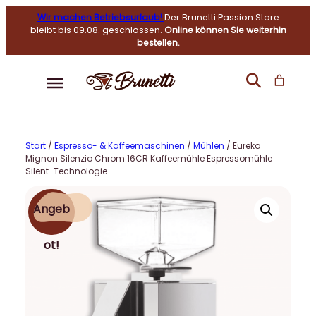
Wir machen Betriebsurlaub!
Der Brunetti Passion Store
bleibt bis 09.08. geschlossen.
Online können Sie weiterhin
bestellen.
Start
/
Espresso- & Kaffeemaschinen
/
Mühlen
/ Eureka
Mignon Silenzio Chrom 16CR Kaffeemühle Espressomühle
Silent-Technologie
Angeb
Ot!