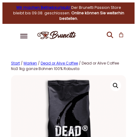
Wir machen Betriebsurlaub!
Der Brunetti Passion Store
bleibt bis 09.08. geschlossen.
Online können Sie weiterhin
bestellen.
Start
/
Marken
/
Dead or Alive Coffee
/ Dead or Alive Coffee
No3 1kg ganze Bohnen 100% Robusta