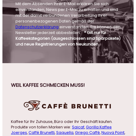
Mit dem Absenden Ihrer E-Mail erklären Sie sich
einverstanden, News per E-Mail zu erhalten und sind
mit der damit verbundenen Verarbeitung Ihrer
personenbezogenen Daten gemäß der
Datenschutzerklärung
einverstanden. Sie können den
Newsletter jederzeit abbestellen.
* Gilt nur für
Kaffeekategorien (ausgeschlossen sind Sparpakete)
und neue Registrierungen von Neukunden.
WEIL KAFFEE SCHMECKEN MUSS!
Kaffee für Ihr Zuhause, Büro oder Ihr Geschäft kaufen.
Produkte von tollen Marken wie:
Saicaf
,
Gorilla Kaffee
Joerges
,
Caffé Brunetti
,
Saquella
,
Griego Caffé
,
Nuova Point
,