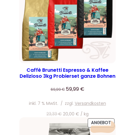
Caffè Brunetti Espresso & Kaffee
Delizioso 3kg Probierset ganze Bohnen
Ursprünglicher
Aktueller
59,99
€
69,99
€
Preis
Preis
war:
ist:
inkl. 7 % MwSt.
/
zzgl.
Versandkosten
69,99 €
59,99 €.
23,33
€
20,00
€
/
kg
PRODUKT
ANGEBOT
IM