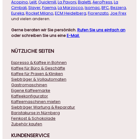
Acopino
,
Lelit
,
Quickmill
,
La Pavoni
,
Bialetti
,
AeroPress
,
La
Cimbali
,
Slayer
,
Faema
,
La Marzocco
,
Isomac
,
BFC
,
Bezzera
,
Eureka
,
Rocket Milano
,
ECM Heidelberg
,
Fiorenzato
,
Joe Frex
und vielen anderen.
Gerne beraten wir Sie persönlich.
Rufen Sie uns einfach an
oder schreiben Sie uns eine
E-Mail.
NÜTZLICHE
SEITEN
Espresso & Kaffee in Bohnen
Kaffee für Büro & Geschäfte
Kaffee für Praxen & Kliniken
Siebträger & Vollautomaten
Gastromaschinen
Eigene Kaffeemarke
Kaffeekonfigurator
Kaffeemaschinen mieten
Siebträger Wartung & Reparatur
Baristakurse in Nürnberg
Feinkost & Schokolade
Zubehör kaufen
KUNDENSERVICE