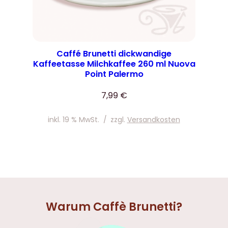
Caffé Brunetti dickwandige
Kaffeetasse Milchkaffee 260 ml Nuova
Point Palermo
7,99
€
inkl. 19 % MwSt.
/
zzgl.
Versandkosten
Warum Caffè Brunetti?