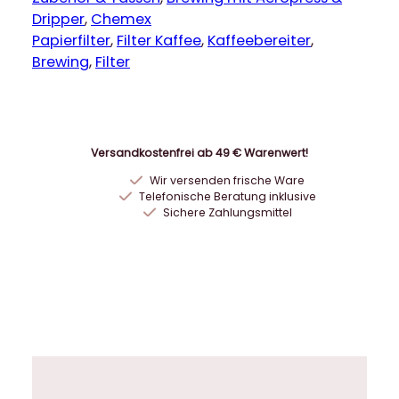
e
Dripper
, 
Chemex
x
Papierfilter
, 
Filter Kaffee
, 
Kaffeebereiter
, 
F
Brewing
, 
Filter
i
l
t
e
Versandkostenfrei ab 49 € Warenwert!
r
Wir versenden frische Ware
p
Telefonische Beratung inklusive
a
Sichere Zahlungsmittel
p
i
e
r
f
ü
r
1