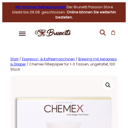
Wir machen Betriebsurlaub!
Der Brunetti Passion Store
bleibt bis 09.08. geschlossen.
Online können Sie weiterhin
bestellen.
Start
/
Espresso- & Kaffeemaschinen
/
Brewing mit Aeropress
& Dripper
/ Chemex Filterpapier für 1-3 Tassen, ungefaltet, 100
Stück