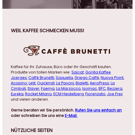
WEIL KAFFEE SCHMECKEN MUSS!
Kaffee für Ihr Zuhause, Büro oder Ihr Geschäft kaufen.
Produkte von tollen Marken wie:
Saicaf
,
Gorilla Kaffee
Joerges
,
Caffé Brunetti
,
Saquella
,
Griego Caffé
,
Nuova Point
,
Acopino
,
Lelit
,
Quickmill
,
La Pavoni
,
Bialetti
,
AeroPress
,
La
Cimbali
,
Slayer
,
Faema
,
La Marzocco
,
Isomac
,
BFC
,
Bezzera
,
Eureka
,
Rocket Milano
,
ECM Heidelberg
,
Fiorenzato
,
Joe Frex
und vielen anderen.
Gerne beraten wir Sie persönlich.
Rufen Sie uns einfach an
oder schreiben Sie uns eine
E-Mail.
NÜTZLICHE
SEITEN