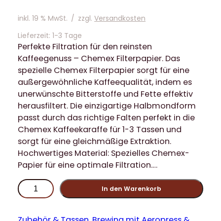
inkl. 19 % MwSt.
/
zzgl.
Versandkosten
Lieferzeit:
1-3 Tage
Perfekte Filtration für den reinsten
Kaffeegenuss – Chemex Filterpapier. Das
spezielle Chemex Filterpapier sorgt für eine
außergewöhnliche Kaffeequalität, indem es
unerwünschte Bitterstoffe und Fette effektiv
herausfiltert. Die einzigartige Halbmondform
passt durch das richtige Falten perfekt in die
Chemex Kaffeekaraffe für 1-3 Tassen und
sorgt für eine gleichmäßige Extraktion.
Hochwertiges Material: Spezielles Chemex-
Papier für eine optimale Filtration.…
C
In den Warenkorb
h
e
m
Zubehör & Tassen
, 
Brewing mit Aeropress &