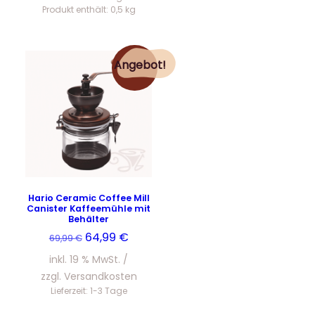
Produkt enthält: 0,5
kg
Angebot!
Hario Ceramic Coffee Mill
Canister Kaffeemühle mit
Behälter
Ursprünglicher
Aktueller
64,99
€
69,99
€
Preis
Preis
inkl. 19 % MwSt.
war:
ist:
zzgl.
Versandkosten
69,99 €
64,99 €.
Lieferzeit:
1-3 Tage