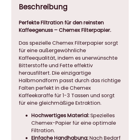
-
Beschreibung
3
T
Perfekte Filtration für den reinsten
a
Kaffeegenuss – Chemex Filterpapier.
s
s
Das spezielle Chemex Filterpapier sorgt
e
für eine außergewöhnliche
n
Kaffeequalität, indem es unerwünschte
,
Bitterstoffe und Fette effektiv
u
herausfiltert. Die einzigartige
n
Halbmondform passt durch das richtige
g
Falten perfekt in die Chemex
e
Kaffeekaraffe für 1-3 Tassen und sorgt
f
für eine gleichmäßige Extraktion.
a
l
Hochwertiges Material:
Spezielles
t
Chemex-Papier für eine optimale
e
Filtration.
t
Einfache Handhabung:
Nach Bedarf