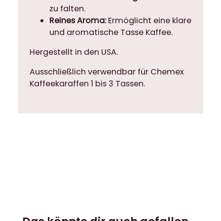
,
zu falten.
1
Reines Aroma:
Ermöglicht eine klare
0
und aromatische Tasse Kaffee.
0
Hergestellt in den USA.
S
t
Ausschließlich verwendbar für Chemex
ü
Kaffeekaraffen 1 bis 3 Tassen.
c
k
M
e
n
g
e