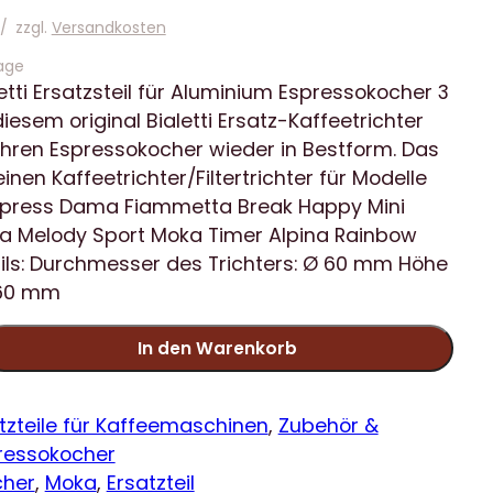
/
zzgl.
Versandkosten
age
letti Ersatzsteil für Aluminium Espressokocher 3
iesem original Bialetti Ersatz-Kaffeetrichter
 Ihren Espressokocher wieder in Bestform. Das
einen Kaffeetrichter/Filtertrichter für Modelle
xpress Dama Fiammetta Break Happy Mini
a Melody Sport Moka Timer Alpina Rainbow
ils: Durchmesser des Trichters: Ø 60 mm Höhe
: 60 mm
In den Warenkorb
tzteile für Kaffeemaschinen
, 
Zubehör &
ressokocher
cher
, 
Moka
, 
Ersatzteil