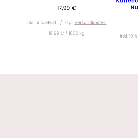
Kaffeet
Nu
17,99
€
inkl. 19 % MwSt.
/
zzgl.
Versandkosten
19,99
€
/
1000
kg
inkl. 19 