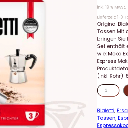
inkl. 19 % MwSt.
Lieferzeit:
1-3 T
Original Bia
Tassen Mit d
bringen Sie
Set enthält 
wie: Moka E
Express Mok
Produktdeta
(inkl. Rohr)
B
i
a
l
Bialetti
, 
Ersa
e
Tassen
, 
Esp
t
Espressoko