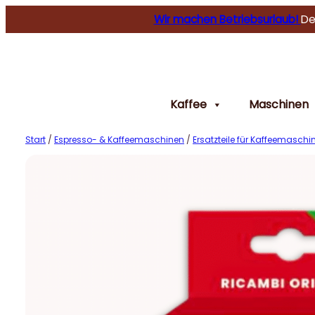
Wir machen Betriebsurlaub!
De
Kaffee
Maschinen
Start
/
Espresso- & Kaffeemaschinen
/
Ersatzteile für Kaffeemaschi