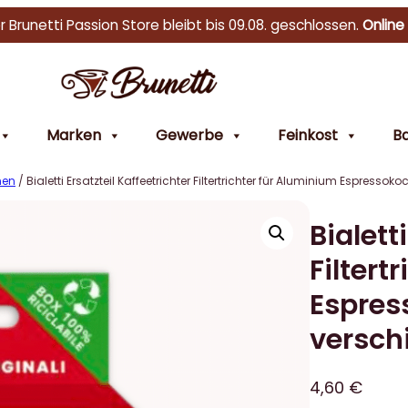
r Brunetti Passion Store bleibt bis 09.08. geschlossen.
Online
Marken
Gewerbe
Feinkost
Ba
nen
/ Bialetti Ersatzteil Kaffeetrichter Filtertrichter für Aluminium Espresso
Bialett
Filtert
Espres
verschi
4,60
€