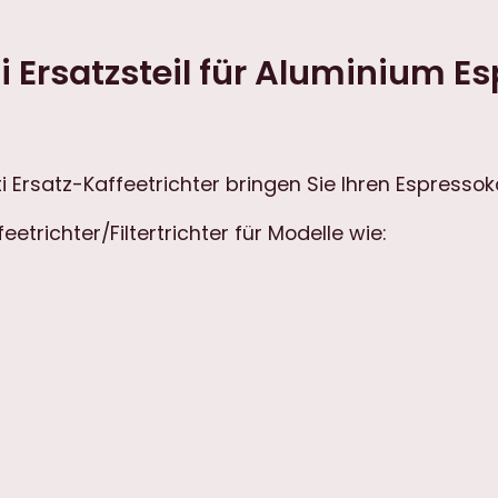
e
t
ti Ersatzsteil für Aluminium 
r
i
c
h
t
tti Ersatz-Kaffeetrichter bringen Sie Ihren Espresso
e
eetrichter/Filtertrichter für Modelle wie:
r
F
i
l
t
e
r
t
r