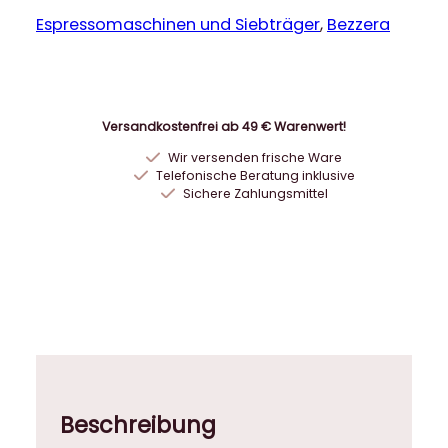
z
z
Espressomaschinen und Siebträger
, 
Bezzera
e
r
a
B
Versandkostenfrei ab 49 € Warenwert!
Z
Wir versenden frische Ware
9
Telefonische Beratung inklusive
S
Sichere Zahlungsmittel
E
s
p
r
e
s
s
o
m
Beschreibung
a