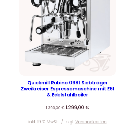
Quickmill Rubino 0981 Siebträger
Zweikreiser Espressomaschine mit E61
& Edelstahlboiler
Ursprünglicher
Aktueller
1.299,00
€
1.399,00
€
Preis
Preis
war:
ist:
inkl. 19 % MwSt.
/
zzgl.
Versandkosten
1.399,00 €
1.299,00 €.