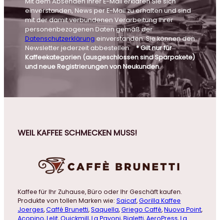
Mit dem Absenden Ihrer E-Mail erklären Sie sich
einverstanden, News per E-Mail zu erhalten und sind
mit der damit verbundenen Verarbeitung Ihrer
personenbezogenen Daten gemäß der
Datenschutzerklärung
einverstanden. Sie können den
Newsletter jederzeit abbestellen.
* Gilt nur für
Kaffeekategorien (ausgeschlossen sind Sparpakete)
und neue Registrierungen von Neukunden.
WEIL KAFFEE SCHMECKEN MUSS!
Kaffee für Ihr Zuhause, Büro oder Ihr Geschäft kaufen.
Produkte von tollen Marken wie:
Saicaf
,
Gorilla Kaffee
Joerges
,
Caffé Brunetti
,
Saquella
,
Griego Caffé
,
Nuova Point
,
Acopino
,
Lelit
,
Quickmill
,
La Pavoni
,
Bialetti
,
AeroPress
,
La