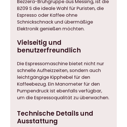
Bezzera-Brühgruppe aus Messing, ist die
b
BZ09 S die ideale Wahl für Puristen, die
t
Espresso oder Kaffee ohne
r
Schnickschnack und übermäßige
ä
Elektronik genießen möchten.
g
e
Vielseitig und
r
benutzerfreundlich
K
i
Die Espressomaschine bietet nicht nur
p
schnelle Aufheizzeiten, sondern auch
p
leichtgängige Kipphebel für den
v
Kaffeebezug. Ein Manometer für den
e
Pumpendruck ist ebenfalls verfügbar,
n
um die Espressoqualität zu überwachen.
t
i
Technische Details und
l
Ausstattung
M