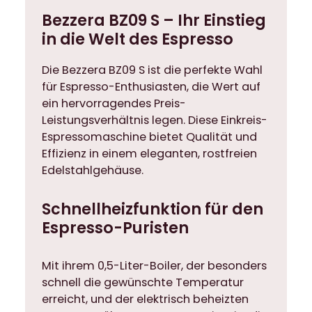
s
Bezzera BZ09 S – Ihr Einstieg
c
in die Welt des Espresso
h
i
Die Bezzera BZ09 S ist die perfekte Wahl
n
für Espresso-Enthusiasten, die Wert auf
e
ein hervorragendes Preis-
E
Leistungsverhältnis legen. Diese Einkreis-
i
Espressomaschine bietet Qualität und
n
Effizienz in einem eleganten, rostfreien
k
Edelstahlgehäuse.
r
e
i
Schnellheizfunktion für den
s
Espresso-Puristen
e
r
Mit ihrem 0,5-Liter-Boiler, der besonders
S
schnell die gewünschte Temperatur
i
erreicht, und der elektrisch beheizten
e