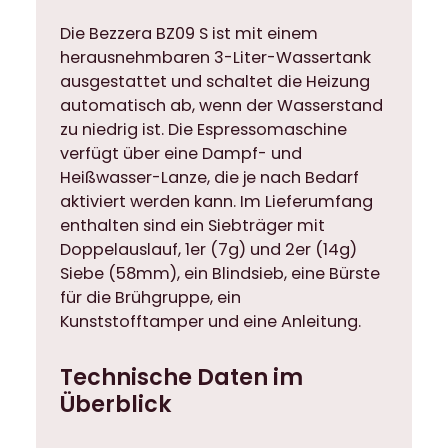
e
n
Die Bezzera BZ09 S ist mit einem
g
herausnehmbaren 3-Liter-Wassertank
e
ausgestattet und schaltet die Heizung
automatisch ab, wenn der Wasserstand
zu niedrig ist. Die Espressomaschine
verfügt über eine Dampf- und
Heißwasser-Lanze, die je nach Bedarf
aktiviert werden kann. Im Lieferumfang
enthalten sind ein Siebträger mit
Doppelauslauf, 1er (7g) und 2er (14g)
Siebe (58mm), ein Blindsieb, eine Bürste
für die Brühgruppe, ein
Kunststofftamper und eine Anleitung.
Technische Daten im
Überblick