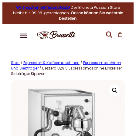
Wir machen Betriebsurlaub!
Der Brunetti Passion Store
bleibt bis 09.08. geschlossen.
Online können Sie weiterhin
bestellen.
Start
/
Espresso- & Kaffeemaschinen
/
Espressomaschinen
und Siebträger
/ Bezzera BZ9 S Espressomaschine Einkreiser
Siebträger Kippventil