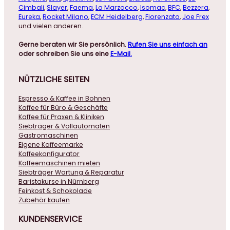
Cimbali
,
Slayer
,
Faema
,
La Marzocco
,
Isomac
,
BFC
,
Bezzera
,
Eureka
,
Rocket Milano
,
ECM Heidelberg
,
Fiorenzato
,
Joe Frex
und vielen anderen.
Gerne beraten wir Sie persönlich.
Rufen Sie uns einfach an
oder schreiben Sie uns eine
E-Mail.
NÜTZLICHE
SEITEN
Espresso & Kaffee in Bohnen
Kaffee für Büro & Geschäfte
Kaffee für Praxen & Kliniken
Siebträger & Vollautomaten
Gastromaschinen
Eigene Kaffeemarke
Kaffeekonfigurator
Kaffeemaschinen mieten
Siebträger Wartung & Reparatur
Baristakurse in Nürnberg
Feinkost & Schokolade
Zubehör kaufen
KUNDENSERVICE