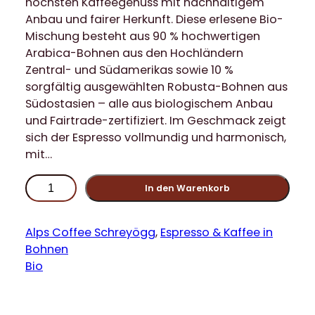
höchsten Kaffeegenuss mit nachhaltigem
Anbau und fairer Herkunft. Diese erlesene Bio-
Mischung besteht aus 90 % hochwertigen
Arabica-Bohnen aus den Hochländern
Zentral- und Südamerikas sowie 10 %
sorgfältig ausgewählten Robusta-Bohnen aus
Südostasien – alle aus biologischem Anbau
und Fairtrade-zertifiziert. Im Geschmack zeigt
sich der Espresso vollmundig und harmonisch,
mit…
A
In den Warenkorb
l
p
s
Alps Coffee Schreyögg
, 
Espresso & Kaffee in
C
Bohnen
o
Bio
f
f