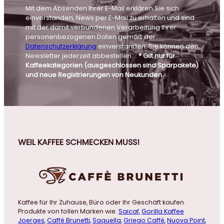
Mit dem Absenden Ihrer E-Mail erklären Sie sich
einverstanden, News per E-Mail zu erhalten und sind
mit der damit verbundenen Verarbeitung Ihrer
personenbezogenen Daten gemäß der
Datenschutzerklärung
einverstanden. Sie können den
Newsletter jederzeit abbestellen.
* Gilt nur für
Kaffeekategorien (ausgeschlossen sind Sparpakete)
und neue Registrierungen von Neukunden.
WEIL KAFFEE SCHMECKEN MUSS!
Kaffee für Ihr Zuhause, Büro oder Ihr Geschäft kaufen.
Produkte von tollen Marken wie:
Saicaf
,
Gorilla Kaffee
Joerges
,
Caffé Brunetti
,
Saquella
,
Griego Caffé
,
Nuova Point
,