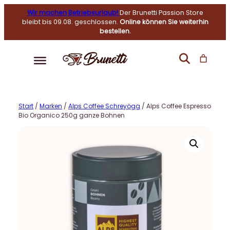
Wir machen Betriebsurlaub!
Der Brunetti Passion Store
bleibt bis 09.08. geschlossen.
Online können Sie weiterhin
bestellen.
Start
/
Marken
/
Alps Coffee Schreyögg
/ Alps Coffee Espresso
Bio Organico 250g ganze Bohnen