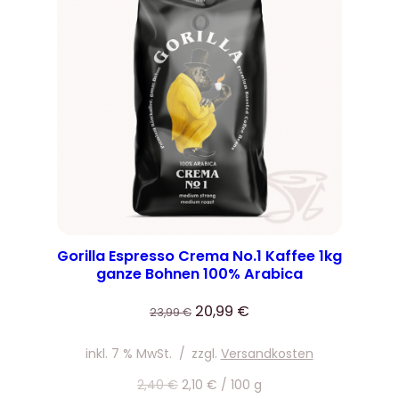
ANGEBOT
Gorilla Espresso Crema No.1 Kaffee 1kg
ganze Bohnen 100% Arabica
Ursprünglicher
Aktueller
20,99
€
23,99
€
Preis
Preis
war:
ist:
inkl. 7 % MwSt.
/
zzgl.
Versandkosten
23,99 €
20,99 €.
2,40
€
2,10
€
/
100
g