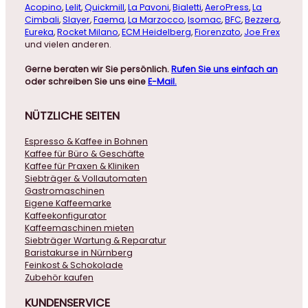
Acopino
,
Lelit
,
Quickmill
,
La Pavoni
,
Bialetti
,
AeroPress
,
La
Cimbali
,
Slayer
,
Faema
,
La Marzocco
,
Isomac
,
BFC
,
Bezzera
,
Eureka
,
Rocket Milano
,
ECM Heidelberg
,
Fiorenzato
,
Joe Frex
und vielen anderen.
Gerne beraten wir Sie persönlich.
Rufen Sie uns einfach an
oder schreiben Sie uns eine
E-Mail.
NÜTZLICHE
SEITEN
Espresso & Kaffee in Bohnen
Kaffee für Büro & Geschäfte
Kaffee für Praxen & Kliniken
Siebträger & Vollautomaten
Gastromaschinen
Eigene Kaffeemarke
Kaffeekonfigurator
Kaffeemaschinen mieten
Siebträger Wartung & Reparatur
Baristakurse in Nürnberg
Feinkost & Schokolade
Zubehör kaufen
KUNDENSERVICE