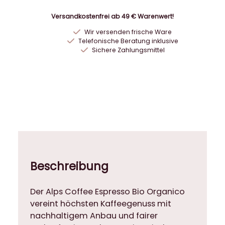
e
e
Versandkostenfrei ab 49 € Warenwert!
E
Wir versenden frische Ware
s
Telefonische Beratung inklusive
p
Sichere Zahlungsmittel
r
e
s
s
o
B
i
o
O
Beschreibung
r
g
Der Alps Coffee Espresso Bio Organico
a
vereint höchsten Kaffeegenuss mit
n
nachhaltigem Anbau und fairer
i