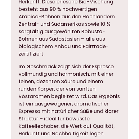
Herkunft. Diese erlesene Bio-Mischung
c
besteht aus 90 % hochwertigen
o
Arabica-Bohnen aus den Hochländern
2
Zentral- und Südamerikas sowie 10 %
5
sorgfältig ausgewählten Robusta-
0
Bohnen aus Südostasien – alle aus
g
biologischem Anbau und Fairtrade-
g
zertifiziert.
a
n
Im Geschmack zeigt sich der Espresso
z
vollmundig und harmonisch, mit einer
e
feinen, dezenten Säure und einem
B
runden Körper, der von sanften
o
Röstaromen begleitet wird. Das Ergebnis
h
ist ein ausgewogener, aromatischer
n
Espresso mit natürlicher Süße und klarer
e
Struktur – ideal für bewusste
n
Kaffeeliebhaber, die Wert auf Qualität,
M
Herkunft und Nachhaltigkeit legen.
e