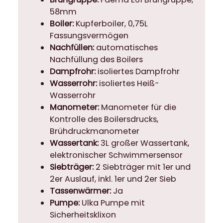
M
58mm
e
Boiler:
Kupferboiler, 0,75L
n
Fassungsvermögen
g
Nachfüllen:
automatisches
e
Nachfüllung des Boilers
Dampfrohr:
isoliertes Dampfrohr
Wasserrohr:
isoliertes Heiß-
Wasserrohr
Manometer:
Manometer für die
Kontrolle des Boilersdrucks,
Brühdruckmanometer
Wassertank:
3L großer Wassertank,
elektronischer Schwimmersensor
Sie
bträger:
2 Siebträger mit 1er und
2er Auslauf, inkl. 1er und 2er Sieb
Tassenwärmer:
Ja
Pumpe:
Ulka Pumpe mit
Sicherheitsklixon