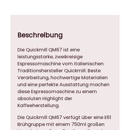
7
S
i
e
b
Beschreibung
t
r
Die Quickmill QM67 ist eine
ä
leistungsstarke, zweikreisige
g
Espressomaschine vom italienischen
e
Traditionshersteller Quickmill. Beste
r
Verarbeitung, hochwertige Materialien
E
und eine perfekte Ausstattung machen
s
diese Espressomaschine zu einem
p
absoluten Highlight der
r
Kaffeeherstellung.
e
s
Die Quickmill QM67 verfügt über eine E61
s
Brühgruppe mit einem 750ml großen
o