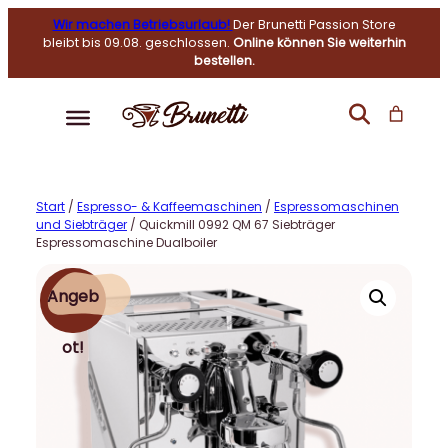
Wir machen Betriebsurlaub!
Der Brunetti Passion Store
bleibt bis 09.08. geschlossen.
Online können Sie weiterhin
bestellen.
Start
/
Espresso- & Kaffeemaschinen
/
Espressomaschinen
und Siebträger
/ Quickmill 0992 QM 67 Siebträger
Espressomaschine Dualboiler
Angeb
Ot!