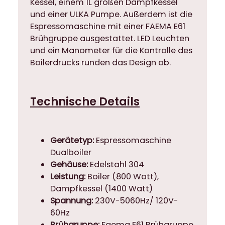
Kessel, einem 1L großen Dampfkessel
m
und einer ULKA Pumpe. Außerdem ist die
a
Espressomaschine mit einer FAEMA E61
s
Brühgruppe ausgestattet. LED Leuchten
c
und ein Manometer für die Kontrolle des
h
Boilerdrucks runden das Design ab.
i
n
e
Technische Details
D
u
a
Gerätetyp:
Espressomaschine
l
Dualboiler
b
Gehäuse:
Edelstahl 304
o
Leistung:
Boiler (800 Watt),
i
Dampfkessel (1400 Watt)
l
Spannung:
230V-5060Hz/ 120V-
e
60Hz
r
Brühgruppe:
Faema E61 Brühgruppe,