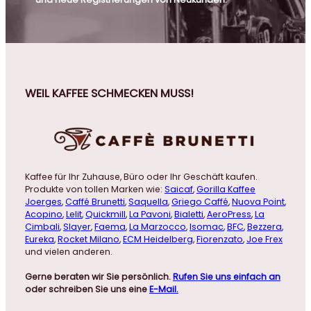
WEIL KAFFEE SCHMECKEN MUSS!
Kaffee für Ihr Zuhause, Büro oder Ihr Geschäft kaufen.
Produkte von tollen Marken wie:
Saicaf
,
Gorilla Kaffee
Joerges
,
Caffé Brunetti
,
Saquella
,
Griego Caffé
,
Nuova Point
,
Acopino
,
Lelit
,
Quickmill
,
La Pavoni
,
Bialetti
,
AeroPress
,
La
Cimbali
,
Slayer
,
Faema
,
La Marzocco
,
Isomac
,
BFC
,
Bezzera
,
Eureka
,
Rocket Milano
,
ECM Heidelberg
,
Fiorenzato
,
Joe Frex
und vielen anderen.
Gerne beraten wir Sie persönlich.
Rufen Sie uns einfach an
oder schreiben Sie uns eine
E-Mail.