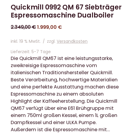
Quickmill 0992 QM 67 Siebträger
Espressomaschine Dualboiler
2.349,00
€
1.999,00
€
inkl. 19 % MwSt.
/
zzgl.
Versandkosten
Lieferzeit:
5-7 Tage
Die Quickmill QM67 ist eine leistungsstarke,
zweikreisige Espressomaschine vom
italienischen Traditionshersteller Quickmill.
Beste Verarbeitung, hochwertige Materialien
und eine perfekte Ausstattung machen diese
Espressomaschine zu einem absoluten
Highlight der Kaffeeherstellung. Die Quickmill
QM67 verfügt über eine E61 Brühgruppe mit
einem 750ml großen Kessel, einem 1L großen
Dampfkessel und einer ULKA Pumpe.
Außerdem ist die Espressomaschine mit…