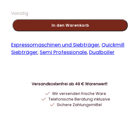
Vorrätig
Q
In den Warenkorb
u
i
c
Espressomaschinen und Siebträger
, 
Quickmill
k
Siebträger
, 
Semi Professionale
, 
Dualboiler
m
i
l
l
Versandkostenfrei ab 49 € Warenwert!
0
Wir versenden frische Ware
9
Telefonische Beratung inklusive
9
Sichere Zahlungsmittel
2
Q
M
6