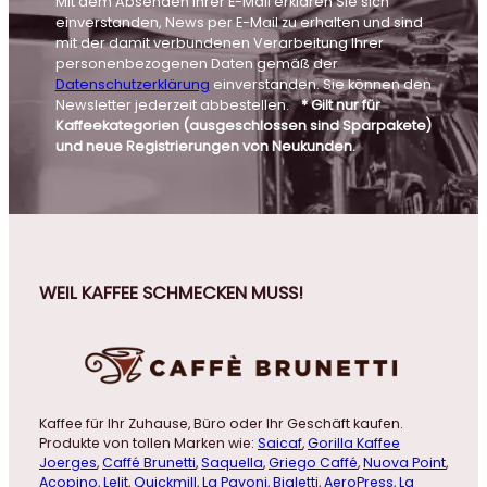
Mit dem Absenden Ihrer E-Mail erklären Sie sich
einverstanden, News per E-Mail zu erhalten und sind
mit der damit verbundenen Verarbeitung Ihrer
personenbezogenen Daten gemäß der
Datenschutzerklärung
einverstanden. Sie können den
Newsletter jederzeit abbestellen.
* Gilt nur für
Kaffeekategorien (ausgeschlossen sind Sparpakete)
und neue Registrierungen von Neukunden.
WEIL KAFFEE SCHMECKEN MUSS!
Kaffee für Ihr Zuhause, Büro oder Ihr Geschäft kaufen.
Produkte von tollen Marken wie:
Saicaf
,
Gorilla Kaffee
Joerges
,
Caffé Brunetti
,
Saquella
,
Griego Caffé
,
Nuova Point
,
Acopino
,
Lelit
,
Quickmill
,
La Pavoni
,
Bialetti
,
AeroPress
,
La