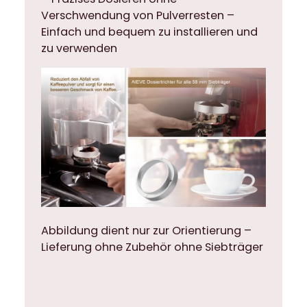
t
Verschwendung von Pulverresten –
e
Einfach und bequem zu installieren und
r
zu verwenden
a
u
s
A
l
u
m
i
n
i
u
Abbildung dient nur zur Orientierung –
m
Lieferung ohne Zubehör ohne Siebträger
f
ü
r
a