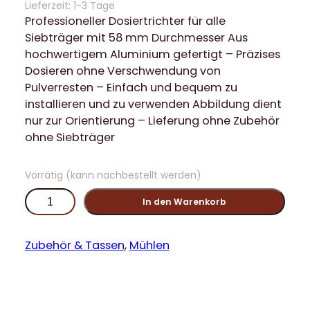
Lieferzeit:
1-3 Tage
Professioneller Dosiertrichter für alle
Siebträger mit 58 mm Durchmesser Aus
hochwertigem Aluminium gefertigt – Präzises
Dosieren ohne Verschwendung von
Pulverresten – Einfach und bequem zu
installieren und zu verwenden Abbildung dient
nur zur Orientierung – Lieferung ohne Zubehör
ohne Siebträger
Vorrätig (kann nachbestellt werden)
P
In den Warenkorb
r
o
f
Zubehör & Tassen
, 
Mühlen
e
s
s