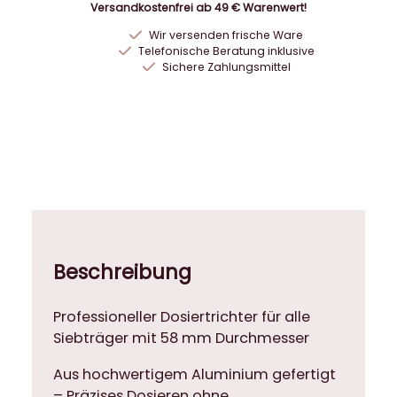
i
Versandkostenfrei ab 49 € Warenwert!
o
Wir versenden frische Ware
n
Telefonische Beratung inklusive
e
Sichere Zahlungsmittel
l
l
e
r
D
o
s
i
e
Beschreibung
r
t
Professioneller Dosiertrichter für alle
r
Siebträger mit 58 mm Durchmesser
i
c
Aus hochwertigem Aluminium gefertigt
h
– Präzises Dosieren ohne