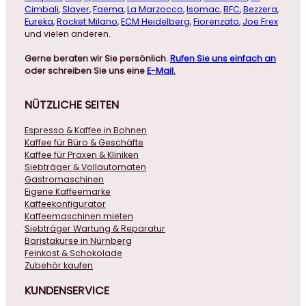
Cimbali
,
Slayer
,
Faema
,
La Marzocco
,
Isomac
,
BFC
,
Bezzera
,
Eureka
,
Rocket Milano
,
ECM Heidelberg
,
Fiorenzato
,
Joe Frex
und vielen anderen.
Gerne beraten wir Sie persönlich.
Rufen Sie uns einfach an
oder schreiben Sie uns eine
E-Mail.
NÜTZLICHE
SEITEN
Espresso & Kaffee in Bohnen
Kaffee für Büro & Geschäfte
Kaffee für Praxen & Kliniken
Siebträger & Vollautomaten
Gastromaschinen
Eigene Kaffeemarke
Kaffeekonfigurator
Kaffeemaschinen mieten
Siebträger Wartung & Reparatur
Baristakurse in Nürnberg
Feinkost & Schokolade
Zubehör kaufen
KUNDENSERVICE