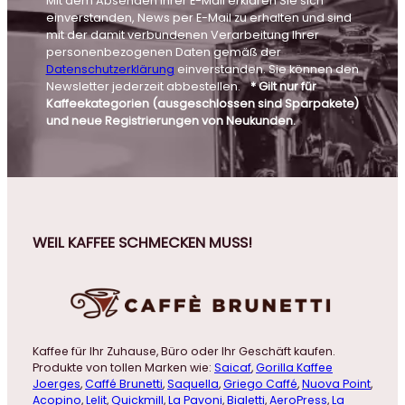
Mit dem Absenden Ihrer E-Mail erklären Sie sich
einverstanden, News per E-Mail zu erhalten und sind
mit der damit verbundenen Verarbeitung Ihrer
personenbezogenen Daten gemäß der
Datenschutzerklärung
einverstanden. Sie können den
Newsletter jederzeit abbestellen.
* Gilt nur für
Kaffeekategorien (ausgeschlossen sind Sparpakete)
und neue Registrierungen von Neukunden.
WEIL KAFFEE SCHMECKEN MUSS!
Kaffee für Ihr Zuhause, Büro oder Ihr Geschäft kaufen.
Produkte von tollen Marken wie:
Saicaf
,
Gorilla Kaffee
Joerges
,
Caffé Brunetti
,
Saquella
,
Griego Caffé
,
Nuova Point
,
Acopino
,
Lelit
,
Quickmill
,
La Pavoni
,
Bialetti
,
AeroPress
,
La