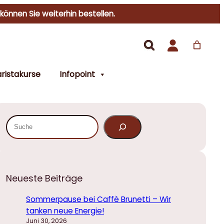
 können Sie weiterhin bestellen.
ristakurse
Infopoint
S
u
c
h
e
Neueste Beiträge
n
Sommerpause bei Caffè Brunetti – Wir
tanken neue Energie!
Juni 30, 2026