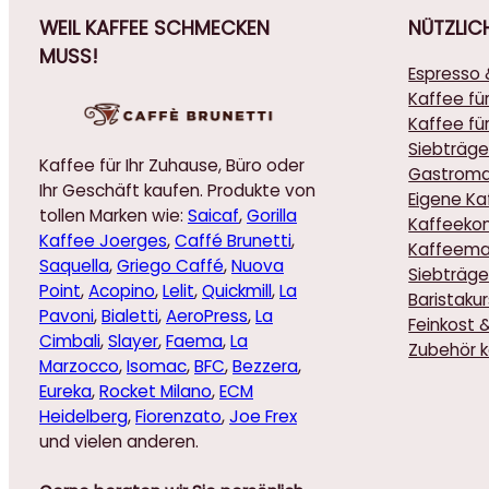
WEIL KAFFEE SCHMECKEN
NÜTZLIC
MUSS!
Espresso 
Kaffee fü
Kaffee für
Siebträge
Kaffee für Ihr Zuhause, Büro oder
Gastroma
Ihr Geschäft kaufen. Produkte von
Eigene K
tollen Marken wie:
Saicaf
,
Gorilla
Kaffeekon
Kaffee Joerges
,
Caffé Brunetti
,
Kaffeema
Saquella
,
Griego Caffé
,
Nuova
Siebträge
Point
,
Acopino
,
Lelit
,
Quickmill
,
La
Baristaku
Pavoni
,
Bialetti
,
AeroPress
,
La
Feinkost 
Cimbali
,
Slayer
,
Faema
,
La
Zubehör 
Marzocco
,
Isomac
,
BFC
,
Bezzera
,
Eureka
,
Rocket Milano
,
ECM
Heidelberg
,
Fiorenzato
,
Joe Frex
und vielen anderen.