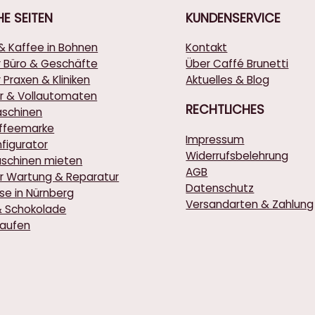
HE
SEITEN
KUNDENSERVICE
& Kaffee in Bohnen
Kontakt
r Büro & Geschäfte
Über Caffé Brunetti
 Praxen & Kliniken
Aktuelles & Blog
r & Vollautomaten
RECHTLICHES
schinen
affeemarke
Impressum
figurator
Widerrufsbelehrung
schinen mieten
AGB
r Wartung & Reparatur
Datenschutz
rse in Nürnberg
Versandarten & Zahlung
& Schokolade
kaufen