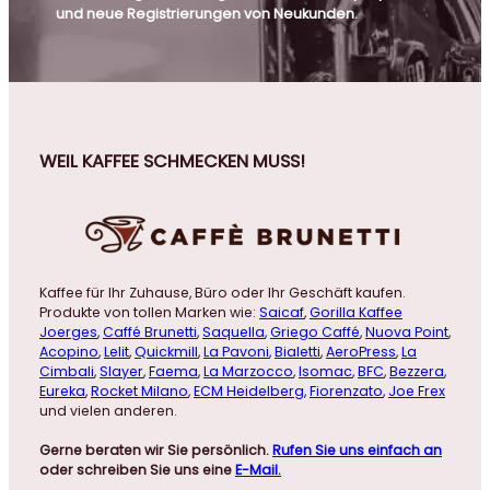
und neue Registrierungen von Neukunden.
WEIL KAFFEE SCHMECKEN MUSS!
Kaffee für Ihr Zuhause, Büro oder Ihr Geschäft kaufen.
Produkte von tollen Marken wie:
Saicaf
,
Gorilla Kaffee
Joerges
,
Caffé Brunetti
,
Saquella
,
Griego Caffé
,
Nuova Point
,
Acopino
,
Lelit
,
Quickmill
,
La Pavoni
,
Bialetti
,
AeroPress
,
La
Cimbali
,
Slayer
,
Faema
,
La Marzocco
,
Isomac
,
BFC
,
Bezzera
,
Eureka
,
Rocket Milano
,
ECM Heidelberg
,
Fiorenzato
,
Joe Frex
und vielen anderen.
Gerne beraten wir Sie persönlich.
Rufen Sie uns einfach an
oder schreiben Sie uns eine
E-Mail.